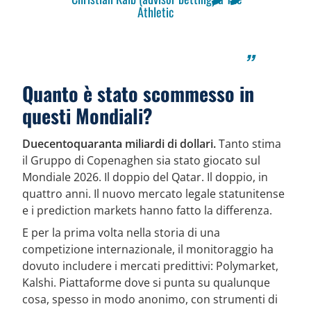
Athletic
Quanto è stato scommesso in
questi Mondiali?
Duecentoquaranta miliardi di dollari.
Tanto stima
il Gruppo di Copenaghen sia stato giocato sul
Mondiale 2026. Il doppio del Qatar. Il doppio, in
quattro anni. Il nuovo mercato legale statunitense
e i prediction markets hanno fatto la differenza.
E per la prima volta nella storia di una
competizione internazionale, il monitoraggio ha
dovuto includere i mercati predittivi: Polymarket,
Kalshi. Piattaforme dove si punta su qualunque
cosa, spesso in modo anonimo, con strumenti di