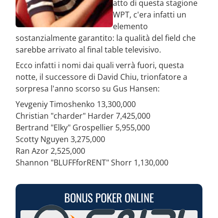
atto di questa stagione
WPT, c'era infatti un
elemento
sostanzialmente garantito: la qualità del field che
sarebbe arrivato al final table televisivo.
Ecco infatti i nomi dai quali verrà fuori, questa
notte, il successore di David Chiu, trionfatore a
sorpresa l'anno scorso su Gus Hansen:
Yevgeniy Timoshenko 13,300,000
Christian "charder" Harder 7,425,000
Bertrand "Elky" Grospellier 5,955,000
Scotty Nguyen 3,275,000
Ran Azor 2,525,000
Shannon "BLUFFforRENT" Shorr 1,130,000
BONUS POKER ONLINE