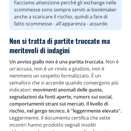
Facciamo attenzione perché gli exchange nelle
scommesse sono sempre serviti ai bookmaker
anche a scaricare il rischio, quindi a fare di
fatto scommesse - all'apparenza - assurde.
Non si tratta di partite truccate ma
meritevoli di indagini
Un avviso giallo non è una partita truccata.
Non è
un'accusa, non è un rinvio a giudizio, non è
nemmeno un sospetto formalizzato. È un
semaforo che si accende quando convergono più
indicatori:
movimenti anomali delle quote,
segnalazioni da fonti aperte, rumors sui social,
comportamenti strani sui mercati. Il livello di
rischio, nel gergo tecnico, è "leggermente elevato".
Leggermente. Il documento certifica che sette
incontri hanno prodotto segnali insoliti