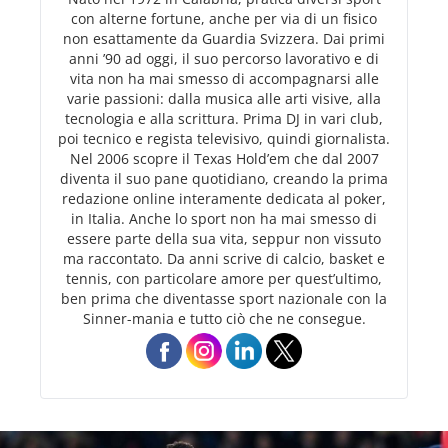
con alterne fortune, anche per via di un fisico
non esattamente da Guardia Svizzera. Dai primi
anni ’90 ad oggi, il suo percorso lavorativo e di
vita non ha mai smesso di accompagnarsi alle
varie passioni: dalla musica alle arti visive, alla
tecnologia e alla scrittura. Prima DJ in vari club,
poi tecnico e regista televisivo, quindi giornalista.
Nel 2006 scopre il Texas Hold’em che dal 2007
diventa il suo pane quotidiano, creando la prima
redazione online interamente dedicata al poker,
in Italia. Anche lo sport non ha mai smesso di
essere parte della sua vita, seppur non vissuto
ma raccontato. Da anni scrive di calcio, basket e
tennis, con particolare amore per quest’ultimo,
ben prima che diventasse sport nazionale con la
Sinner-mania e tutto ciò che ne consegue.