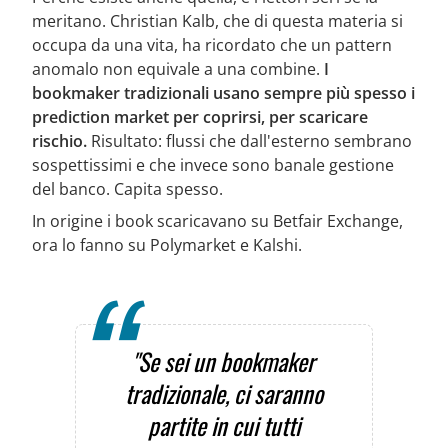
meritano. Christian Kalb, che di questa materia si
occupa da una vita, ha ricordato che un pattern
anomalo non equivale a una combine.
I
bookmaker tradizionali usano sempre più spesso i
prediction market per coprirsi, per scaricare
rischio.
Risultato: flussi che dall'esterno sembrano
sospettissimi e che invece sono banale gestione
del banco. Capita spesso.
In origine i book scaricavano su Betfair Exchange,
ora lo fanno su Polymarket e Kalshi.
"Se sei un bookmaker
tradizionale, ci saranno
partite in cui tutti