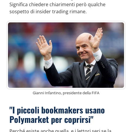
Significa chiedere chiarimenti però qualche
sospetto di insider trading rimane.
Gianni Infantino, presidente della FIFA
"I piccoli bookmakers usano
Polymarket per coprirsi"
Perché esiste anche quella, e i lettori seri se la