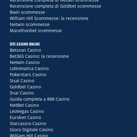
Recensione completa di Goldbet scommesse
Bwin scommesse
William Hill Scommesse: la recensione
Netwin scommesse
Marathonbet scommesse
SITI CASINO ONLINE
Betsson Casino
Bet365 Casino: la recensione
Netwin Casino
Lottomatica Casino
Pokerstars Casino
Sisal Casino
Goldbet Casino
Snai Casino
Guida completa a 888 Casino
NetBet Casino
LeoVegas Casino
Eurobet Casino
Starcasino Casino
Gioco Digitale Casino
William Hill Casino