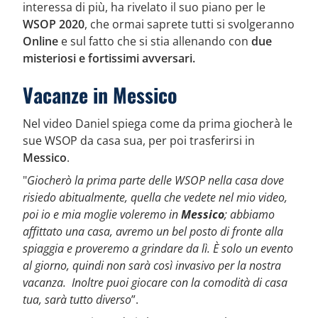
interessa di più, ha rivelato il suo piano per le
WSOP 2020
, che ormai saprete tutti si svolgeranno
Online
e sul fatto che si stia allenando con
due
misteriosi e fortissimi avversari.
Vacanze in Messico
Nel video Daniel spiega come da prima giocherà le
sue WSOP da casa sua, per poi trasferirsi in
Messico
.
"
Giocherò la prima parte delle WSOP nella casa dove
risiedo abitualmente, quella che vedete nel mio video,
poi io e mia moglie voleremo in
Messico
; abbiamo
affittato una casa, avremo un bel posto di fronte alla
spiaggia e proveremo a grindare da lì. È solo un evento
al giorno, quindi non sarà così invasivo per la nostra
vacanza. Inoltre puoi giocare con la comodità di casa
tua, sarà tutto diverso
”.