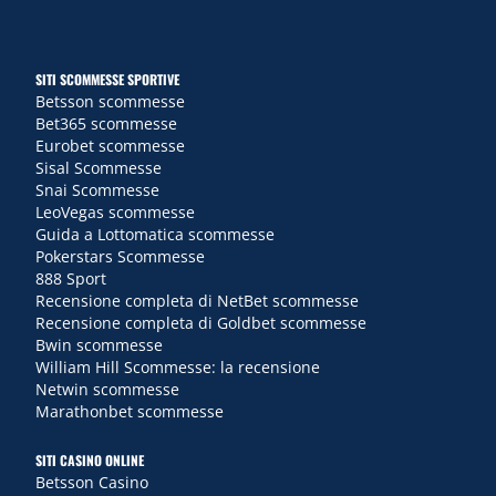
SITI SCOMMESSE SPORTIVE
Betsson scommesse
Bet365 scommesse
Eurobet scommesse
Sisal Scommesse
Snai Scommesse
LeoVegas scommesse
Guida a Lottomatica scommesse
Pokerstars Scommesse
888 Sport
Recensione completa di NetBet scommesse
Recensione completa di Goldbet scommesse
Bwin scommesse
William Hill Scommesse: la recensione
Netwin scommesse
Marathonbet scommesse
SITI CASINO ONLINE
Betsson Casino