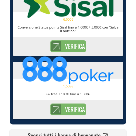
6.000€
Conversione Status points Sisal fino a 1.000€ + 5.000€ con "Salva
il bottino"
VERIFICA
1.508€
8€ free + 100% fino a 1.500€
VERIFICA
Scopri tutti i bonus di benvenuto