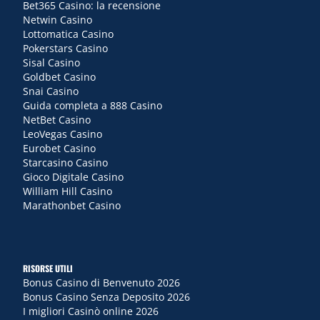
Bet365 Casino: la recensione
Netwin Casino
Lottomatica Casino
Pokerstars Casino
Sisal Casino
Goldbet Casino
Snai Casino
Guida completa a 888 Casino
NetBet Casino
LeoVegas Casino
Eurobet Casino
Starcasino Casino
Gioco Digitale Casino
William Hill Casino
Marathonbet Casino
RISORSE UTILI
Bonus Casino di Benvenuto 2026
Bonus Casino Senza Deposito 2026
I migliori Casinò online 2026