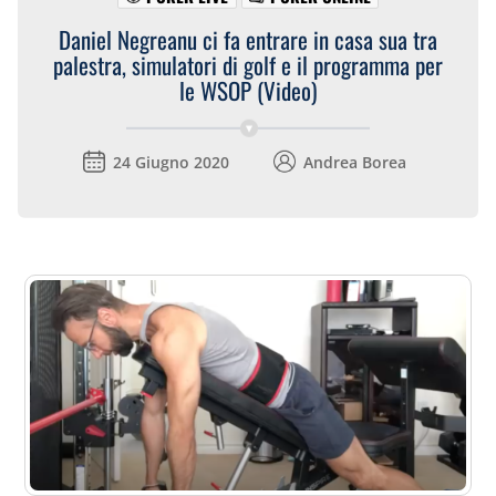
Daniel Negreanu ci fa entrare in casa sua tra
palestra, simulatori di golf e il programma per
le WSOP (Video)
24 Giugno 2020
Andrea Borea