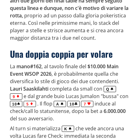
altri due giorni del final table ha sempre seguito
questa linea e dunque, non c'è motivo di variare la
rotta,
proprio ad un passo dalla gloria pokeristica
eterna. Così nelle primissime mani, lo stack del
player a stelle e strisce aumenta e si crea ancora
maggior distanza tra i due nel count.
Una doppia coppia per volare
La
mano#162
, al tavolo finale del
$10.000 Main
Event WSOP 2026
, è probabilmente quella che
diversifica lo stile di gioco dei due contendenti.
Lauri Saaskilahti
completa da small con
Q
e dal grande buio Lucas Jumalon "bussa" con
9
. Il flop
induce al
10
5
A
10
7
check/call lo statunitense, dopo la bet a
6.000.000
del suo avversario.
Al turn si materializza
che vede ancora una
K
volta Lucas fare Check: immediata la seconda