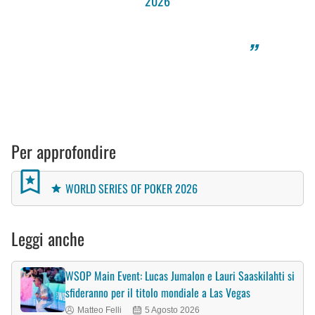
2026
Per approfondire
WORLD SERIES OF POKER 2026
Leggi anche
WSOP Main Event: Lucas Jumalon e Lauri Saaskilahti si
sfideranno per il titolo mondiale a Las Vegas
Matteo Felli
5 Agosto 2026