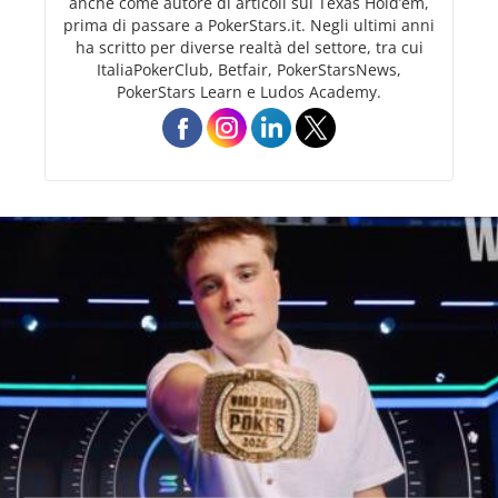
anche come autore di articoli sul Texas Hold’em,
prima di passare a PokerStars.it. Negli ultimi anni
ha scritto per diverse realtà del settore, tra cui
ItaliaPokerClub, Betfair, PokerStarsNews,
PokerStars Learn e Ludos Academy.