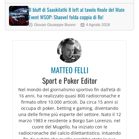
Il bluff di Saaskilathi 8 left al tavolo finale del Main
Event WSOP: Shaevel folda coppia di Re!
Giovan Giuseppe Buono
4 Agosto 2026
MATTEO FELLI
Sport e Poker Editor
Nel mondo del giornalismo sportivo fin dall’età di
16 anni, ha realizzato quasi 800 radiocronache e
firmato oltre 10.000 articoli. Da circa 15 anni si
occupa di poker, betting e gaming, diventando
una delle firme più esperte del settore. Nato il 12
marzo 1983 e residente a Borgo San Lorenzo, nel
cuore del Mugello, ha iniziato con le
radiocronache del calcio dilettantistico, intuendo