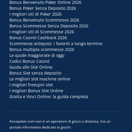
Bonus Benvenuto Poker Online 2026
Bonus Poker Senza Deposito 2026
I migliori siti di Poker 2026
Bonus Benvenuto Scommesse 2026
Bonus Scommesse Senza Deposito 2026
I migliori siti di Scommesse 2026
Bonus Casinò Cashback 2026
Scommesse antepost: i favoriti a lungo termine
Bonus multipla scommesse 2026
Le quote maggiorate di oggi
Codici Bonus Casinò
Guida alle Slot Online
Bonus Slot senza deposito
Le migliori slot machine online
I migliori freespin slot
I migliori Bonus Slot Online
Gratta e Vinci Online: la guida completa
Assopoker.com non è un operatore di gioco a distanza, ma un
portale informativo dedicato ai giochi.