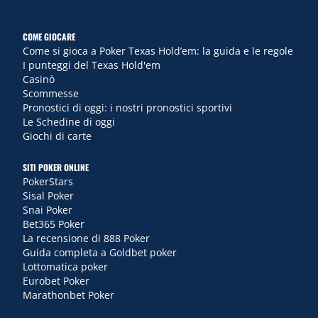
COME GIOCARE
Come si gioca a Poker Texas Hold’em: la guida e le regole
I punteggi del Texas Hold'em
Casinò
Scommesse
Pronostici di oggi: i nostri pronostici sportivi
Le Schedine di oggi
Giochi di carte
SITI POKER ONLINE
PokerStars
Sisal Poker
Snai Poker
Bet365 Poker
La recensione di 888 Poker
Guida completa a Goldbet poker
Lottomatica poker
Eurobet Poker
Marathonbet Poker