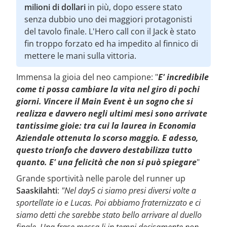
milioni di dollari
in più, dopo essere stato
senza dubbio uno dei maggiori protagonisti
del tavolo finale. L'Hero call con il Jack è stato
fin troppo forzato ed ha impedito al finnico di
mettere le mani sulla vittoria.
Immensa la gioia del neo campione: "
E' incredibile
come ti possa cambiare la vita nel giro di pochi
giorni. Vincere il Main Event è un sogno che si
realizza e davvero negli ultimi mesi sono arrivate
tantissime gioie: tra cui la laurea in Economia
Aziendale ottenuta lo scorso maggio. E adesso,
questo trionfo che davvero destabilizza tutto
quanto. E' una felicità che non si può spiegare
"
Grande sportività nelle parole del runner up
Saaskilahti
:
"Nel day5 ci siamo presi diversi volte a
sportellate io e Lucas. Poi abbiamo fraternizzato e ci
siamo detti che sarebbe stato bello arrivare al duello
finale. Una frase messa li in tempi decisamente non