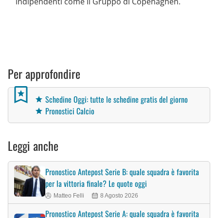
indipendenti come il Gruppo di Copenaghen.
Per approfondire
Schedine Oggi: tutte le schedine gratis del giorno
Pronostici Calcio
Leggi anche
Pronostico Antepost Serie B: quale squadra è favorita
per la vittoria finale? Le quote oggi
Matteo Felli
8 Agosto 2026
Pronostico Antepost Serie A: quale squadra è favorita