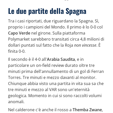
Le due partite della Spagna
Tra i casi riportati, due riguardano la Spagna. Sì,
proprio i campioni del Mondo. Il primo è lo 0-0 col
Capo Verde
nel girone. Sulla piattaforma
Polymarket sarebbero transitati circa 4,8 milioni di
dollari puntati sul fatto che la Roja
non vincesse
. È
finita 0-0.
Il secondo è il 4-0 all'
Arabia Saudita
, e in
particolare un on-field review durato oltre tre
minuti prima dell'annullamento di un gol di Ferran
Torres. Tre minuti e mezzo davanti al monitor.
Chiunque abbia visto una partita in vita sua sa che
tre minuti e mezzo al VAR sono un'eternità
geologica. Momento in cui si sono raccolti volumi
anomali.
Nel calderone c'è anche il rosso a
Themba Zwane
,