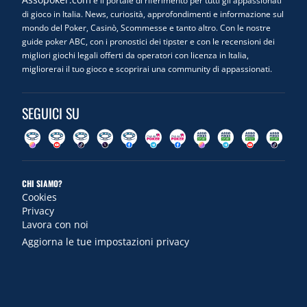
è il portale di riferimento per tutti gli appassionati
di gioco in Italia. News, curiosità, approfondimenti e informazione sul
mondo del Poker, Casinò, Scommesse e tanto altro. Con le nostre
guide poker ABC, con i pronostici dei tipster e con le recensioni dei
migliori giochi legali offerti da operatori con licenza in Italia,
migliorerai il tuo gioco e scoprirai una community di appassionati.
SEGUICI SU
CHI SIAMO?
Cookies
Privacy
Lavora con noi
Aggiorna le tue impostazioni privacy