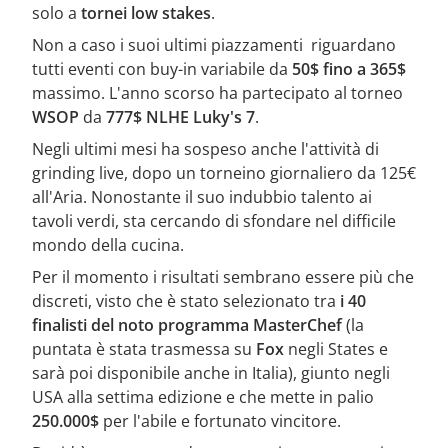
solo a
tornei low stakes
.
Non a caso i suoi ultimi piazzamenti riguardano
tutti eventi con buy-in variabile da
50$ fino a 365$
massimo. L'anno scorso ha partecipato al torneo
WSOP
da
777$ NLHE Luky's 7
.
Negli ultimi mesi ha sospeso anche l'attività di
grinding live, dopo un torneino giornaliero da 125€
all'Aria. Nonostante il suo indubbio talento ai
tavoli verdi, sta cercando di sfondare nel difficile
mondo della cucina.
Per il momento i risultati sembrano essere più che
discreti, visto che è stato selezionato tra
i 40
finalisti del noto programma MasterChef
(la
puntata è stata trasmessa su
Fox
negli States e
sarà poi disponibile anche in Italia), giunto negli
USA alla settima edizione e che mette in palio
250.000$
per l'abile e fortunato vincitore.