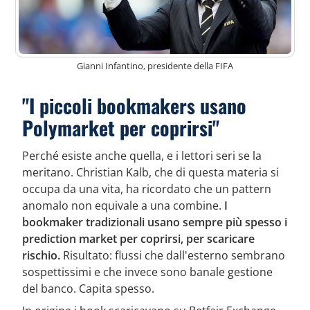
Gianni Infantino, presidente della FIFA
"I piccoli bookmakers usano
Polymarket per coprirsi"
Perché esiste anche quella, e i lettori seri se la
meritano. Christian Kalb, che di questa materia si
occupa da una vita, ha ricordato che un pattern
anomalo non equivale a una combine.
I
bookmaker tradizionali usano sempre più spesso i
prediction market per coprirsi, per scaricare
rischio.
Risultato: flussi che dall'esterno sembrano
sospettissimi e che invece sono banale gestione
del banco. Capita spesso.