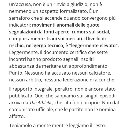
un'accusa, non è un rinvio a giudizio, non è
nemmeno un sospetto formalizzato. È un
semaforo che si accende quando convergono più
indicatori:
movimenti anomali delle quote,
segnalazioni da fonti aperte, rumors sui social,
comportamenti strani sui mercati. Il livello di
rischio, nel gergo tecnico, è "leggermente elevato".
Leggermente. Il documento certifica che sette
incontri hanno prodotto segnali insoliti
abbastanza da meritare un approfondimento.
Punto. Nessuno ha accusato nessun calciatore,
nessun arbitro, nessuna federazione di alcunché.
Il rapporto integrale, peraltro, non è ancora stato
pubblicato. Quel che sappiamo sui singoli episodi
arriva da
The Athletic
, che cita fonti proprie. Non dal
comunicato ufficiale, che le partite non le nomina
affatto.
Teniamolo a mente mentre leggiamo il resto.