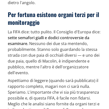
dietro l'angolo.
Per fortuna esistono organi terzi per il
monitoraggio
La FIFA dice: tutto pulito. Il Consiglio d'Europa dice:
sette semafori gialli e dodici controversie da
esaminare.
Nessuno dei due sta mentendo,
probabilmente. Stanno solo guardando la stessa
strada con due paia di occhiali diversi — e uno dei
due paia, quello di Macolin, è indipendente e
pubblico, mentre l'altro è dell'organizzatore
dell'evento.
Aspettiamo di leggere (quando sarà pubblicato) il
rapporto completo, magari non ci sarà nulla.
Speriamo. L'importante che vi sia più trasparenza
possibile e, di questa FIFA, è facile non fidarsi.
Meglio che le analisi siano fornite da organi terzi e