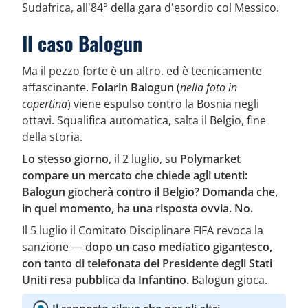
Sudafrica, all'84° della gara d'esordio col Messico.
Il caso Balogun
Ma il pezzo forte è un altro, ed è tecnicamente
affascinante.
Folarin Balogun
(
nella foto in
copertina
) viene espulso contro la Bosnia negli
ottavi. Squalifica automatica, salta il Belgio, fine
della storia.
Lo stesso giorno
, il 2 luglio, su
Polymarket
compare un mercato che chiede agli utenti:
Balogun giocherà contro il Belgio? Domanda che,
in quel momento, ha una risposta ovvia. No.
Il 5 luglio il Comitato Disciplinare FIFA revoca la
sanzione — d
opo un caso mediatico gigantesco,
con tanto di telefonata del Presidente degli Stati
Uniti resa pubblica da Infantino.
Balogun gioca.