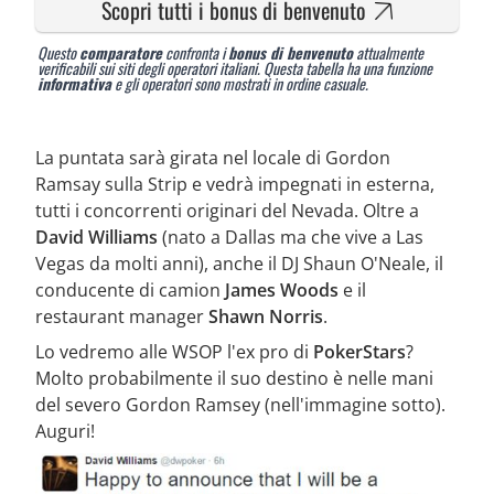
Scopri tutti i bonus di benvenuto
Questo
comparatore
confronta i
bonus di benvenuto
attualmente
verificabili sui siti degli operatori italiani. Questa tabella ha una funzione
informativa
e gli operatori sono mostrati in ordine casuale.
La puntata sarà girata nel locale di Gordon
Ramsay sulla Strip e vedrà impegnati in esterna,
tutti i concorrenti originari del Nevada. Oltre a
David Williams
(nato a Dallas ma che vive a Las
Vegas da molti anni), anche il DJ Shaun O'Neale, il
conducente di camion
James Woods
e il
restaurant manager
Shawn Norris
.
Lo vedremo alle WSOP l'ex pro di
PokerStars
?
Molto probabilmente il suo destino è nelle mani
del severo Gordon Ramsey (nell'immagine sotto).
Auguri!