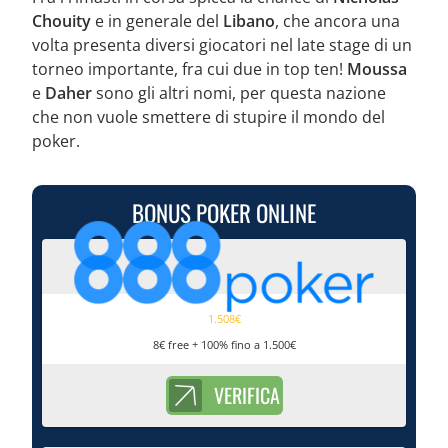
Chouity
e in generale del
Libano
, che ancora una
volta presenta diversi giocatori nel late stage di un
torneo importante, fra cui due in top ten!
Moussa
e
Daher
sono gli altri nomi, per questa nazione
che non vuole smettere di stupire il mondo del
poker.
BONUS POKER ONLINE
1.508€
8€ free + 100% fino a 1.500€
VERIFICA