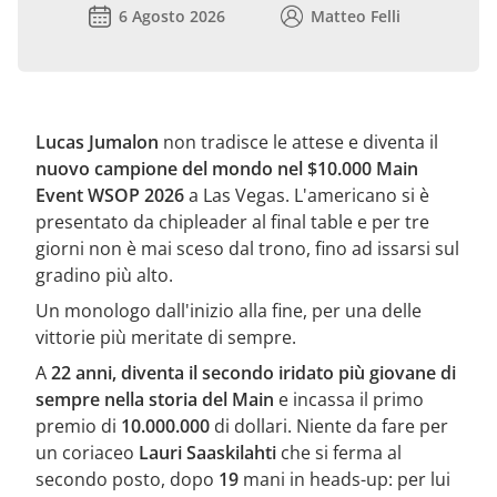
6 Agosto 2026
Matteo Felli
Lucas Jumalon
non tradisce le attese e diventa il
nuovo campione del mondo nel $10.000 Main
Event WSOP 2026
a Las Vegas. L'americano si è
presentato da chipleader al final table e per tre
giorni non è mai sceso dal trono, fino ad issarsi sul
gradino più alto.
Un monologo dall'inizio alla fine, per una delle
vittorie più meritate di sempre.
A
22 anni, diventa il secondo iridato più giovane di
sempre nella storia del Main
e incassa il primo
premio di
10.000.000
di dollari. Niente da fare per
un coriaceo
Lauri Saaskilahti
che si ferma al
secondo posto, dopo
19
mani in heads-up: per lui