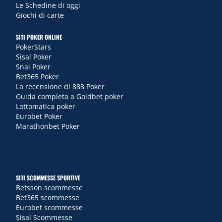
Le Schedine di oggi
Giochi di carte
SITI POKER ONLINE
PokerStars
Sisal Poker
Snai Poker
Bet365 Poker
La recensione di 888 Poker
Guida completa a Goldbet poker
Lottomatica poker
Eurobet Poker
Marathonbet Poker
SITI SCOMMESSE SPORTIVE
Betsson scommesse
Bet365 scommesse
Eurobet scommesse
Sisal Scommesse