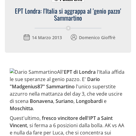
EPT Londra: l'Italia si aggrappa al 'genio pazzo'
Sammartino
14 Marzo 2013
Domenico Gioffrè
All'
EPT di Londra
l'Italia affida
le sue speranze al genio pazzo. E'
Dario
"Madgenius87" Sammartino
l'unico superstite
azzurro nella mattanza del day 3, che vede uscire
di scena
Bonavena
,
Suriano
,
Longobardi
e
Moschitta
.
Quest'ultimo,
fresco vincitore dell'IPT a Saint
Vincent
, si ferma a 6 posizioni dalla bolla. AK vs AA
e nulla da fare per Luca, che si concentra sui