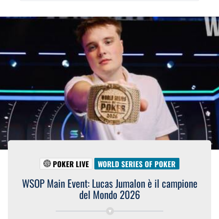
POKER LIVE
WORLD SERIES OF POKER
WSOP Main Event: Lucas Jumalon è il campione
del Mondo 2026