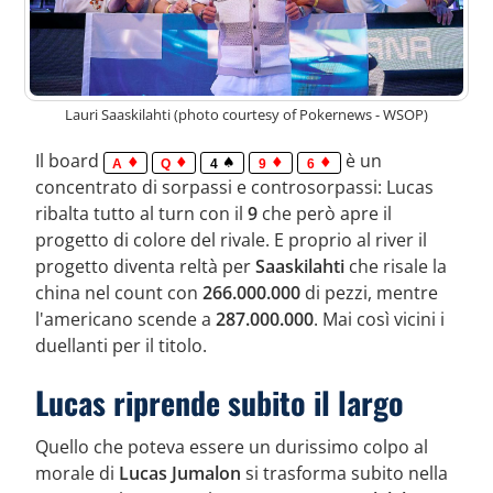
Lauri Saaskilahti (photo courtesy of Pokernews - WSOP)
Il board
è un
A
Q
4
9
6
concentrato di sorpassi e controsorpassi: Lucas
ribalta tutto al turn con il
9
che però apre il
progetto di colore del rivale. E proprio al river il
progetto diventa reltà per
Saaskilahti
che risale la
china nel count con
266.000.000
di pezzi, mentre
l'americano scende a
287.000.000
. Mai così vicini i
duellanti per il titolo.
Lucas riprende subito il largo
Quello che poteva essere un durissimo colpo al
morale di
Lucas Jumalon
si trasforma subito nella