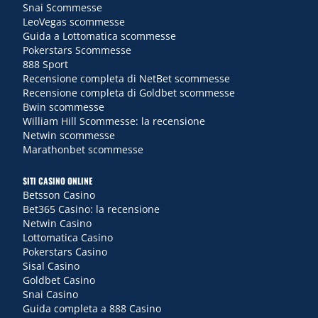
Snai Scommesse
LeoVegas scommesse
Guida a Lottomatica scommesse
Pokerstars Scommesse
888 Sport
Recensione completa di NetBet scommesse
Recensione completa di Goldbet scommesse
Bwin scommesse
William Hill Scommesse: la recensione
Netwin scommesse
Marathonbet scommesse
SITI CASINO ONLINE
Betsson Casino
Bet365 Casino: la recensione
Netwin Casino
Lottomatica Casino
Pokerstars Casino
Sisal Casino
Goldbet Casino
Snai Casino
Guida completa a 888 Casino