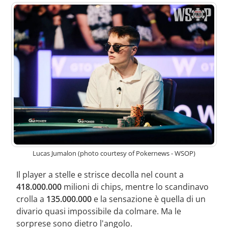
Lucas Jumalon (photo courtesy of Pokernews - WSOP)
Il player a stelle e strisce decolla nel count a
418.000.000
milioni di chips, mentre lo scandinavo
crolla a
135.000.000
e la sensazione è quella di un
divario quasi impossibile da colmare. Ma le
sorprese sono dietro l'angolo.