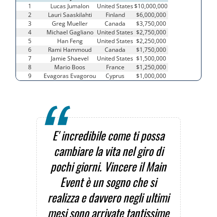
1
Lucas Jumalon
United States
$10,000,000
2
Lauri Saaskilahti
Finland
$6,000,000
3
Greg Mueller
Canada
$3,750,000
4
Michael Gagliano
United States
$2,750,000
5
Han Feng
United States
$2,250,000
6
Rami Hammoud
Canada
$1,750,000
7
Jamie Shaevel
United States
$1,500,000
8
Mario Boos
France
$1,250,000
9
Evagoras Evagorou
Cyprus
$1,000,000
E' incredibile come ti possa
cambiare la vita nel giro di
pochi giorni. Vincere il Main
Event è un sogno che si
realizza e davvero negli ultimi
mesi sono arrivate tantissime