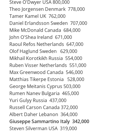
Steve O'Dwyer USA 800,000
Theo Jorgensen Denmark 778,000
Tamer Kamel UK 762,000
Daniel Erlandsson Sweden 707,000
Mike McDonald Canada 684,000
John O'Shea Ireland 671,000
Raoul Refos Netherlands 647,000
Olof Haglund Sweden 629,000
Mikhail Korotkikh Russia 554,000
Ruben Visser Netherlands 551,000
Max Greenwood Canada 546,000
Matthias Tikerpe Estonia 528,000
George Meitanis Cyprus 503,000
Rumen Nanev Bulgaria 465,000
Yuri Gulyy Russia 437,000
Russell Carson Canada 372,000
Albert Daher Lebanon 364,000
Giuseppe Sammartino Italy 342,000
Steven Silverman USA 319,000