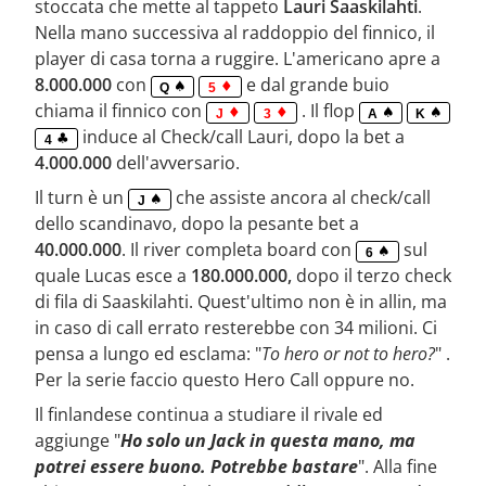
stoccata che mette al tappeto
Lauri Saaskilahti
.
Nella mano successiva al raddoppio del finnico, il
player di casa torna a ruggire. L'americano apre a
8.000.000
con
e dal grande buio
Q
5
chiama il finnico con
. Il flop
J
3
A
K
induce al Check/call Lauri, dopo la bet a
4
4.000.000
dell'avversario.
Il turn è un
che assiste ancora al check/call
J
dello scandinavo, dopo la pesante bet a
40.000.000
. Il river completa board con
sul
6
quale Lucas esce a
180.000.000,
dopo il terzo check
di fila di Saaskilahti. Quest'ultimo non è in allin, ma
in caso di call errato resterebbe con 34 milioni. Ci
pensa a lungo ed esclama: "
To hero or not to hero?
" .
Per la serie faccio questo Hero Call oppure no.
Il finlandese continua a studiare il rivale ed
aggiunge "
Ho solo un Jack in questa mano, ma
potrei essere buono. Potrebbe bastare
". Alla fine