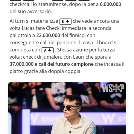
check/call lo statunitense, dopo la bet a
6.000.000
del suo avversario.
Al turn si materializza
che vede ancora una
K
volta Lucas fare Check: immediata la seconda
pallottola a
22.000.000
del finnico, con
conseguente call del padrone di casa. Il board si
completa con
. Stessa azione per la terza
A
volta: check di Jumalon, con Lauri che spara a
37.000.000
e
call del futuro campione
che incassa il
piatto grazie alla doppia coppia.