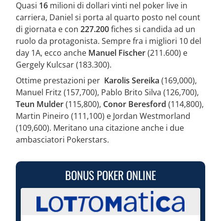
Quasi
16
milioni di dollari vinti nel poker live in
carriera, Daniel si porta al quarto posto nel count
di giornata e con
227.200
fiches si candida ad un
ruolo da protagonista. Sempre fra i migliori 10 del
day 1A, ecco anche
Manuel Fischer
(211.600) e
Gergely Kulcsar (183.300).
Ottime prestazioni per
Karolis Sereika
(169,000),
Manuel Fritz (157,700), Pablo Brito Silva (126,700),
Teun Mulder
(115,800),
Conor Beresford
(114,800),
Martin Pineiro (111,100) e Jordan Westmorland
(109,600). Meritano una citazione anche i due
ambasciatori Pokerstars.
BONUS POKER ONLINE