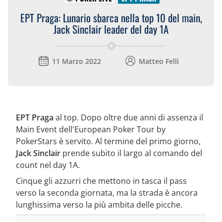
EPT Praga: Lunario sbarca nella top 10 del main,
Jack Sinclair leader del day 1A
11 Marzo 2022
Matteo Felli
EPT Praga
al top. Dopo oltre due anni di assenza il
Main Event dell'European Poker Tour by
PokerStars è servito. Al termine del primo giorno,
Jack Sinclair
prende subito il largo al comando del
count nel day 1A.
Cinque gli azzurri che mettono in tasca il pass
verso la seconda giornata, ma la strada è ancora
lunghissima verso la più ambita delle picche.