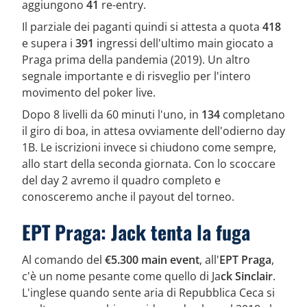
aggiungono
41
re-entry.
Il parziale dei paganti quindi si attesta a quota
418
e supera i
391
ingressi dell'ultimo main giocato a
Praga prima della pandemia (2019). Un altro
segnale importante e di risveglio per l'intero
movimento del poker live.
Dopo 8 livelli da 60 minuti l'uno, in
134
completano
il giro di boa, in attesa ovviamente dell'odierno day
1B. Le iscrizioni invece si chiudono come sempre,
allo start della seconda giornata. Con lo scoccare
del day 2 avremo il quadro completo e
conosceremo anche il payout del torneo.
EPT Praga: Jack tenta la fuga
Al comando del
€5.300 main event
, all'
EPT Praga
,
c'è un nome pesante come quello di Ja
ck Sinclair
.
L'inglese quando sente aria di Repubblica Ceca si