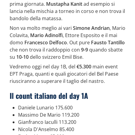
prima giornata.
Mustapha Kanit
ad esempio si
lancia nella mischia a torneo in corso e non trova il
bandolo della matassa.
Non va molto meglio ai vari
Simone Andrian
, Mario
Colavita,
Mario Adinolfi
, Ettore Esposito e il mai
domo
Francesco Delfoco
. Out pure
Fausto Tantillo
che non trova il raddoppio con
9-9
quando sbatte
su
10-10
dello svizzero Emil Bise.
Vedremo oggi nel day 1B, del
€5.300
main event
EPT Praga, quanti e quali giocatori del Bel Paese
riusciranno a superare il taglio del nastro.
Il count italiano del day 1A
Daniele Lunario 175.600
Massimo De Mario 119.200
Gianfranco Iaculli 113.200
Nicola D'Anselmo 85.400