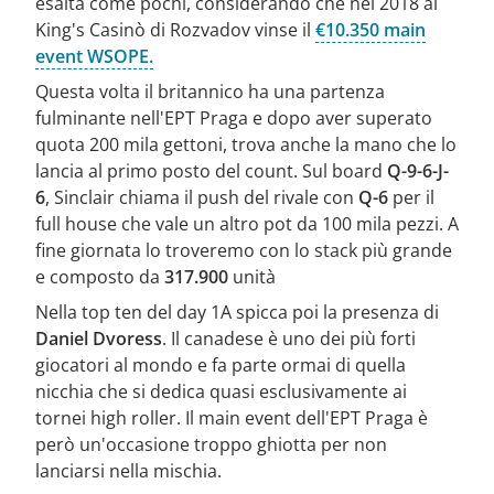
esalta come pochi, considerando che nel 2018 al
King's Casinò di Rozvadov vinse il
€10.350 main
event WSOPE.
Questa volta il britannico ha una partenza
fulminante nell'EPT Praga e dopo aver superato
quota 200 mila gettoni, trova anche la mano che lo
lancia al primo posto del count. Sul board
Q-9-6-J-
6
, Sinclair chiama il push del rivale con
Q-6
per il
full house che vale un altro pot da 100 mila pezzi. A
fine giornata lo troveremo con lo stack più grande
e composto da
317.900
unità
Nella top ten del day 1A spicca poi la presenza di
Daniel Dvoress
. Il canadese è uno dei più forti
giocatori al mondo e fa parte ormai di quella
nicchia che si dedica quasi esclusivamente ai
tornei high roller. Il main event dell'EPT Praga è
però un'occasione troppo ghiotta per non
lanciarsi nella mischia.