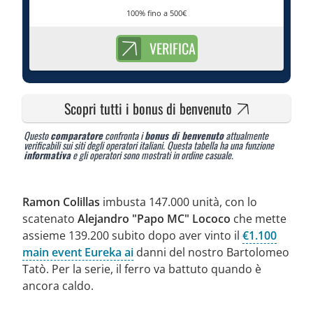
100% fino a 500€
VERIFICA
Scopri tutti i bonus di benvenuto
Questo
comparatore
confronta i
bonus di benvenuto
attualmente
verificabili sui siti degli operatori italiani. Questa tabella ha una funzione
informativa
e gli operatori sono mostrati in ordine casuale.
Ramon Colillas
imbusta 147.000 unità, con lo
scatenato
Alejandro "Papo MC" Lococo
che mette
assieme 139.200 subito dopo aver vinto il
€1.100
main event Eureka ai
danni del nostro Bartolomeo
Tatò. Per la serie, il ferro va battuto quando è
ancora caldo.