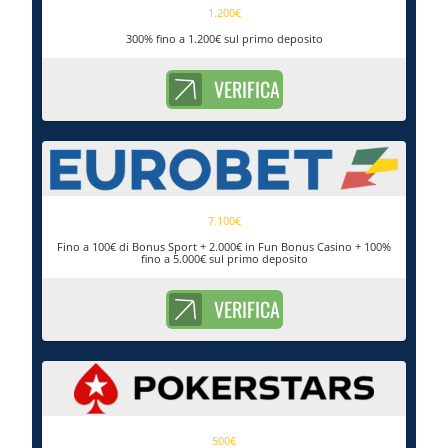
1.200€
300% fino a 1.200€ sul primo deposito
VERIFICA
7.100€
Fino a 100€ di Bonus Sport + 2.000€ in Fun Bonus Casino + 100%
fino a 5.000€ sul primo deposito
VERIFICA
500€