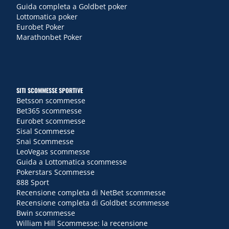
Guida completa a Goldbet poker
Lottomatica poker
Eurobet Poker
Marathonbet Poker
SITI SCOMMESSE SPORTIVE
Betsson scommesse
Bet365 scommesse
Eurobet scommesse
Sisal Scommesse
Snai Scommesse
LeoVegas scommesse
Guida a Lottomatica scommesse
Pokerstars Scommesse
888 Sport
Recensione completa di NetBet scommesse
Recensione completa di Goldbet scommesse
Bwin scommesse
William Hill Scommesse: la recensione