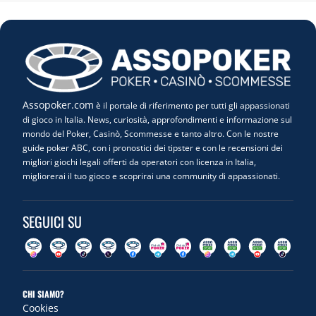
Assopoker.com
è il portale di riferimento per tutti gli appassionati
di gioco in Italia. News, curiosità, approfondimenti e informazione sul
mondo del Poker, Casinò, Scommesse e tanto altro. Con le nostre
guide poker ABC, con i pronostici dei tipster e con le recensioni dei
migliori giochi legali offerti da operatori con licenza in Italia,
migliorerai il tuo gioco e scoprirai una community di appassionati.
SEGUICI SU
CHI SIAMO?
Cookies