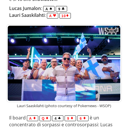
Lucas Jumalon
:
A
9
Lauri Saaskilahti
:
A
10
Lauri Saaskilahti (photo courtesy of Pokernews - WSOP)
Il board
è un
A
Q
4
9
6
concentrato di sorpassi e controsorpassi: Lucas