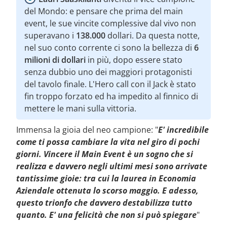
del Mondo: e pensare che prima del main
event, le sue vincite complessive dal vivo non
superavano i
138.000
dollari. Da questa notte,
nel suo conto corrente ci sono la bellezza di
6
milioni di dollari
in più, dopo essere stato
senza dubbio uno dei maggiori protagonisti
del tavolo finale. L'Hero call con il Jack è stato
fin troppo forzato ed ha impedito al finnico di
mettere le mani sulla vittoria.
Immensa la gioia del neo campione: "
E' incredibile
come ti possa cambiare la vita nel giro di pochi
giorni. Vincere il Main Event è un sogno che si
realizza e davvero negli ultimi mesi sono arrivate
tantissime gioie: tra cui la laurea in Economia
Aziendale ottenuta lo scorso maggio. E adesso,
questo trionfo che davvero destabilizza tutto
quanto. E' una felicità che non si può spiegare
"