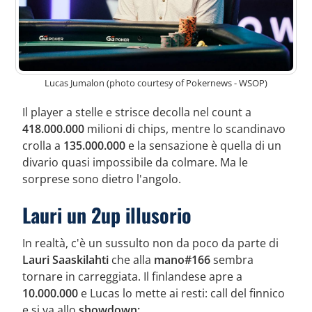
Lucas Jumalon (photo courtesy of Pokernews - WSOP)
Il player a stelle e strisce decolla nel count a
418.000.000
milioni di chips, mentre lo scandinavo
crolla a
135.000.000
e la sensazione è quella di un
divario quasi impossibile da colmare. Ma le
sorprese sono dietro l'angolo.
Lauri un 2up illusorio
In realtà, c'è un sussulto non da poco da parte di
Lauri Saaskilahti
che alla
mano#166
sembra
tornare in carreggiata. Il finlandese apre a
10.000.000
e Lucas lo mette ai resti: call del finnico
e si va allo
showdown: