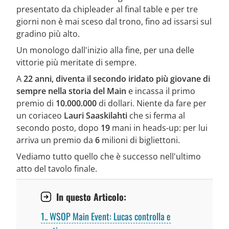
presentato da chipleader al final table e per tre
giorni non è mai sceso dal trono, fino ad issarsi sul
gradino più alto.
Un monologo dall'inizio alla fine, per una delle
vittorie più meritate di sempre.
A
22 anni, diventa il secondo iridato più giovane di
sempre nella storia del Main
e incassa il primo
premio di
10.000.000
di dollari. Niente da fare per
un coriaceo
Lauri Saaskilahti
che si ferma al
secondo posto, dopo
19
mani in heads-up: per lui
arriva un premio da
6
milioni di bigliettoni.
Vediamo tutto quello che è successo nell'ultimo
atto del tavolo finale.
In questo Articolo:
1.
WSOP Main Event: Lucas controlla e