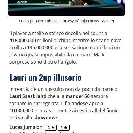
Lucas Jumalon (photo courtesy of Pokernews - WSOP)
Il player a stelle e strisce decolla nel count a
418.000.000
milioni di chips, mentre lo scandinavo
crolla a
135.000.000
e la sensazione è quella di un
divario quasi impossibile da colmare. Ma le
sorprese sono dietro l'angolo.
Lauri un 2up illusorio
In realtà, c'è un sussulto non da poco da parte di
Lauri Saaskilahti
che alla
mano#166
sembra
tornare in carreggiata. Il finlandese apre a
10.000.000
e Lucas lo mette ai resti: call del finnico
e si va allo
showdown:
Lucas Jumalon
:
A
9