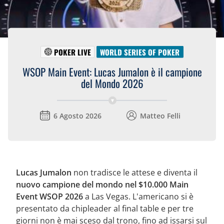
POKER LIVE
WORLD SERIES OF POKER
WSOP Main Event: Lucas Jumalon è il campione
del Mondo 2026
6 Agosto 2026
Matteo Felli
Lucas Jumalon
non tradisce le attese e diventa il
nuovo campione del mondo nel $10.000 Main
Event WSOP 2026
a Las Vegas. L'americano si è
presentato da chipleader al final table e per tre
giorni non è mai sceso dal trono, fino ad issarsi sul