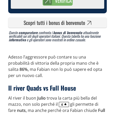
VERIFICA
Scopri tutti i bonus di benvenuto
Questo
comparatore
confronta i
bonus di benvenuto
attualmente
verificabili sui siti degli operatori italiani. Questa tabella ha una funzione
informativa
e gli operatori sono mostrati in ordine casuale.
Adesso l’aggressore può contare su una
probabilità di vittoria della propria mano che è
salita
86%,
ma Fabian non lo può sapere ed opta
per un nuovo call.
Il river Quads vs Full House
Al river il buon
Julio
trova la carta più bella del
mazzo, non solo perché il
gli permette di
4
fare
nuts,
ma anche perché ora Fabian chiude
Full