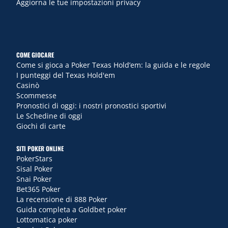
Aggiorna le tue impostazioni privacy
COME GIOCARE
Come si gioca a Poker Texas Hold’em: la guida e le regole
I punteggi del Texas Hold'em
Casinò
Scommesse
Pronostici di oggi: i nostri pronostici sportivi
Le Schedine di oggi
Giochi di carte
SITI POKER ONLINE
PokerStars
Sisal Poker
Snai Poker
Bet365 Poker
La recensione di 888 Poker
Guida completa a Goldbet poker
Lottomatica poker