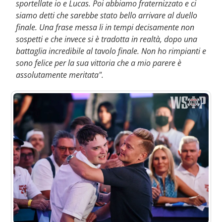
sportellate io e Lucas. Poi abbiamo fraternizzato e ci
siamo detti che sarebbe stato bello arrivare al duello
finale. Una frase messa li in tempi decisamente non
sospetti e che invece si è tradotta in realtà, dopo una
battaglia incredibile al tavolo finale. Non ho rimpianti e
sono felice per la sua vittoria che a mio parere è
assolutamente meritata".