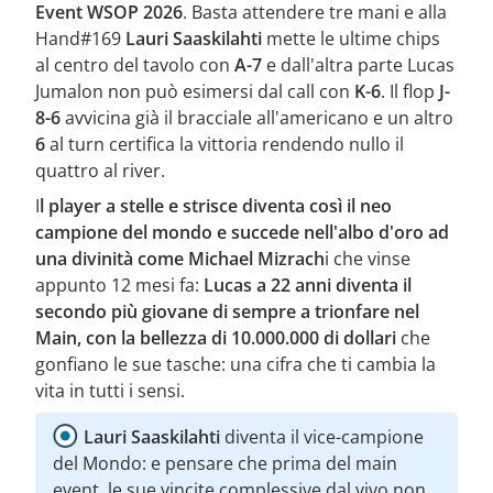
Event WSOP 2026
. Basta attendere tre mani e alla
Hand#169
Lauri Saaskilahti
mette le ultime chips
al centro del tavolo con
A-7
e dall'altra parte Lucas
Jumalon non può esimersi dal call con
K-6
. Il flop
J-
8-6
avvicina già il bracciale all'americano e un altro
6
al turn certifica la vittoria rendendo nullo il
quattro al river.
I
l player a stelle e strisce diventa così il neo
campione del mondo e succede nell'albo d'oro ad
una divinità come Michael Mizrach
i che vinse
appunto 12 mesi fa:
Lucas a 22 anni diventa il
secondo più giovane di sempre a trionfare nel
Main, con la bellezza di 10.000.000 di dollari
che
gonfiano le sue tasche: una cifra che ti cambia la
vita in tutti i sensi.
Lauri Saaskilahti
diventa il vice-campione
del Mondo: e pensare che prima del main
event, le sue vincite complessive dal vivo non