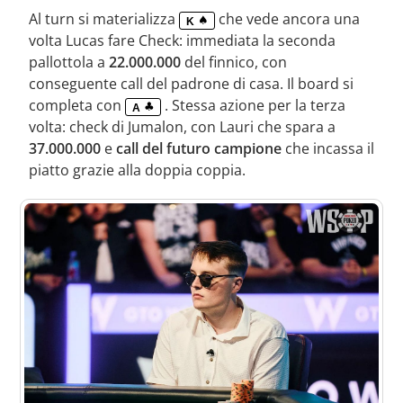
Al turn si materializza
che vede ancora una
K
volta Lucas fare Check: immediata la seconda
pallottola a
22.000.000
del finnico, con
conseguente call del padrone di casa. Il board si
completa con
. Stessa azione per la terza
A
volta: check di Jumalon, con Lauri che spara a
37.000.000
e
call del futuro campione
che incassa il
piatto grazie alla doppia coppia.