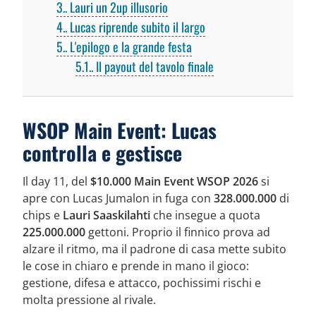
3.
Lauri un 2up illusorio
4.
Lucas riprende subito il largo
5.
L'epilogo e la grande festa
5.1.
Il payout del tavolo finale
WSOP Main Event: Lucas
controlla e gestisce
Il day 11, del
$10.000 Main Event WSOP 2026
si
apre con Lucas Jumalon in fuga con
328.000.000
di
chips e
Lauri Saaskilahti
che insegue a quota
225.000.000
gettoni. Proprio il finnico prova ad
alzare il ritmo, ma il padrone di casa mette subito
le cose in chiaro e prende in mano il gioco:
gestione, difesa e attacco, pochissimi rischi e
molta pressione al rivale.