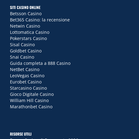
SITI CASINO ONLINE
Betsson Casino
Bet365 Casino: la recensione
Netwin Casino
Lottomatica Casino
Pokerstars Casino
Sisal Casino
Goldbet Casino
Snai Casino
Guida completa a 888 Casino
NetBet Casino
LeoVegas Casino
Eurobet Casino
Starcasino Casino
Gioco Digitale Casino
William Hill Casino
Marathonbet Casino
RISORSE UTILI