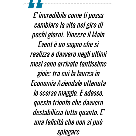
E' incredibile come ti possa
cambiare la vita nel giro di
pochi giorni. Vincere il Main
Event è un sogno che si
realizza e davvero negli ultimi
mesi sono arrivate tantissime
gioie: tra cui la laurea in
Economia Aziendale ottenuta
lo scorso maggio. E adesso,
questo trionfo che davvero
destabilizza tutto quanto. E'
una felicità che non si può
spiegare