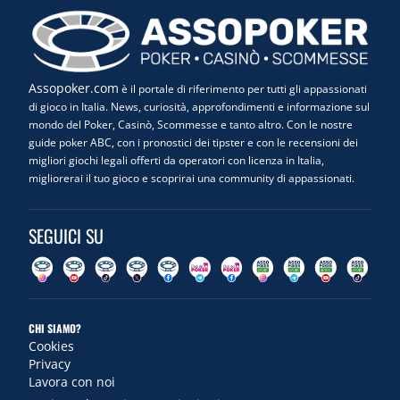
Assopoker.com
è il portale di riferimento per tutti gli appassionati
di gioco in Italia. News, curiosità, approfondimenti e informazione sul
mondo del Poker, Casinò, Scommesse e tanto altro. Con le nostre
guide poker ABC, con i pronostici dei tipster e con le recensioni dei
migliori giochi legali offerti da operatori con licenza in Italia,
migliorerai il tuo gioco e scoprirai una community di appassionati.
SEGUICI SU
CHI SIAMO?
Cookies
Privacy
Lavora con noi