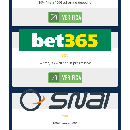
50% fino a 100€ sul primo deposito
VERIFICA
365€
5€ free, 360€ di bonus progressivo
VERIFICA
500€
100% fino a 500€