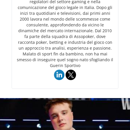
regolatori del settore gaming e nella
comunicazione del gioco legale in Italia. Dopo gli
inizi tra quotidiani e televisioni, dai primi anni
2000 lavora nel mondo delle scommesse come
consulente, approfondendo da vicino le
dinamiche del mercato internazionale. Dal 2010
fa parte della squadra di Assopoker, dove
racconta poker, betting e industria del gioco con
un approccio tra analisi, esperienza e passione.
Malato di sport fin da bambino, non ha mai
smesso di inseguire quel sogno nato sfogliando il
Guerin Sportivo