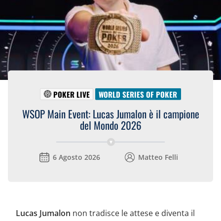
POKER LIVE
WORLD SERIES OF POKER
WSOP Main Event: Lucas Jumalon è il campione
del Mondo 2026
6 Agosto 2026
Matteo Felli
Lucas Jumalon
non tradisce le attese e diventa il