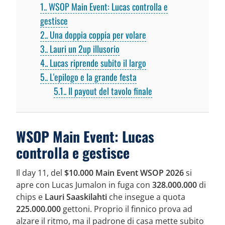
1.
WSOP Main Event: Lucas controlla e
gestisce
2.
Una doppia coppia per volare
3.
Lauri un 2up illusorio
4.
Lucas riprende subito il largo
5.
L'epilogo e la grande festa
5.1.
Il payout del tavolo finale
WSOP Main Event: Lucas
controlla e gestisce
Il day 11, del
$10.000 Main Event WSOP 2026
si
apre con Lucas Jumalon in fuga con
328.000.000
di
chips e
Lauri Saaskilahti
che insegue a quota
225.000.000
gettoni. Proprio il finnico prova ad
alzare il ritmo, ma il padrone di casa mette subito