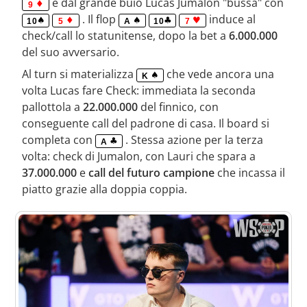
e dal grande buio Lucas Jumalon "bussa" con
9
. Il flop
induce al
10
5
A
10
7
check/call lo statunitense, dopo la bet a
6.000.000
del suo avversario.
Al turn si materializza
che vede ancora una
K
volta Lucas fare Check: immediata la seconda
pallottola a
22.000.000
del finnico, con
conseguente call del padrone di casa. Il board si
completa con
. Stessa azione per la terza
A
volta: check di Jumalon, con Lauri che spara a
37.000.000
e
call del futuro campione
che incassa il
piatto grazie alla doppia coppia.