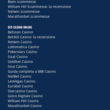
Bwin scommesse
William Hill Scommesse: la recensione
Netwin scommesse
Marathonbet scommesse
SITI CASINO ONLINE
Betsson Casino
Bet365 Casino: la recensione
Netwin Casino
Lottomatica Casino
Pokerstars Casino
Sisal Casino
Goldbet Casino
Snai Casino
Guida completa a 888 Casino
NetBet Casino
LeoVegas Casino
Eurobet Casino
Starcasino Casino
Gioco Digitale Casino
William Hill Casino
Marathonbet Casino