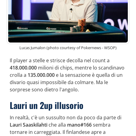
Lucas Jumalon (photo courtesy of Pokernews - WSOP)
Il player a stelle e strisce decolla nel count a
418.000.000
milioni di chips, mentre lo scandinavo
crolla a
135.000.000
e la sensazione è quella di un
divario quasi impossibile da colmare. Ma le
sorprese sono dietro l'angolo.
Lauri un 2up illusorio
In realtà, c'è un sussulto non da poco da parte di
Lauri Saaskilahti
che alla
mano#166
sembra
tornare in carreggiata. Il finlandese apre a