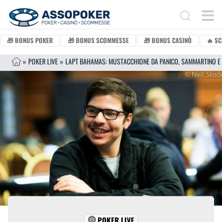
Vai al contenuto
Search for:
🎁 BONUS POKER
🎁 BONUS SCOMMESSE
🎁 BONUS CASINÒ
🔥 SC
»
POKER LIVE
»
POKER LIVE