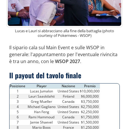
Lucas e Lauri si abbracciano alla fine della battaglia (photo
courtesy of Pokernews - WSOP)
Il sipario cala sul Main Event e sulle WSOP in
generale: l'appuntamento per l'eventuale rivincita
è tra un anno, con le
WSOP 2027
.
Il payout del tavolo finale
Posizione
Player
Nazione
Premio
1
Lucas Jumalon
United States
$10,000,000
2
Lauri Saaskilahti
Finland
$6,000,000
3
Greg Mueller
Canada
$3,750,000
4
Michael Gagliano
United States
$2,750,000
5
Han Feng
United States
$2,250,000
6
Rami Hammoud
Canada
$1,750,000
7
Jamie Shaevel
United States
$1,500,000
8
Mario Boos
France
$1,250,000