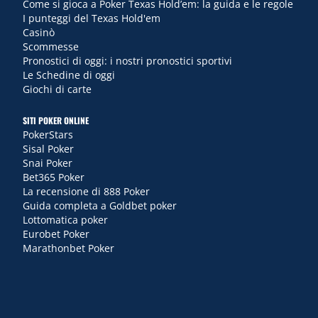
Come si gioca a Poker Texas Hold’em: la guida e le regole
I punteggi del Texas Hold'em
Casinò
Scommesse
Pronostici di oggi: i nostri pronostici sportivi
Le Schedine di oggi
Giochi di carte
SITI POKER ONLINE
PokerStars
Sisal Poker
Snai Poker
Bet365 Poker
La recensione di 888 Poker
Guida completa a Goldbet poker
Lottomatica poker
Eurobet Poker
Marathonbet Poker