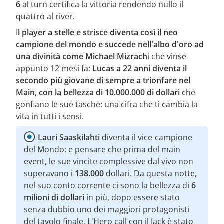
6
al turn certifica la vittoria rendendo nullo il
quattro al river.
I
l player a stelle e strisce diventa così il neo
campione del mondo e succede nell'albo d'oro ad
una divinità come Michael Mizrach
i che vinse
appunto 12 mesi fa:
Lucas a 22 anni diventa il
secondo più giovane di sempre a trionfare nel
Main, con la bellezza di 10.000.000 di dollari
che
gonfiano le sue tasche: una cifra che ti cambia la
vita in tutti i sensi.
Lauri Saaskilahti
diventa il vice-campione
del Mondo: e pensare che prima del main
event, le sue vincite complessive dal vivo non
superavano i
138.000
dollari. Da questa notte,
nel suo conto corrente ci sono la bellezza di
6
milioni di dollari
in più, dopo essere stato
senza dubbio uno dei maggiori protagonisti
del tavolo finale. L'Hero call con il Jack è stato