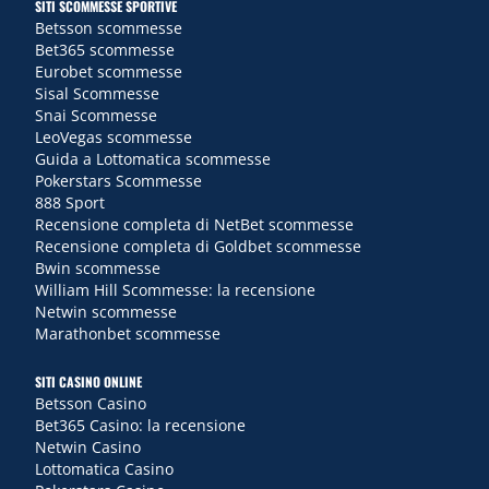
SITI SCOMMESSE SPORTIVE
Betsson scommesse
Bet365 scommesse
Eurobet scommesse
Sisal Scommesse
Snai Scommesse
LeoVegas scommesse
Guida a Lottomatica scommesse
Pokerstars Scommesse
888 Sport
Recensione completa di NetBet scommesse
Recensione completa di Goldbet scommesse
Bwin scommesse
William Hill Scommesse: la recensione
Netwin scommesse
Marathonbet scommesse
SITI CASINO ONLINE
Betsson Casino
Bet365 Casino: la recensione
Netwin Casino
Lottomatica Casino