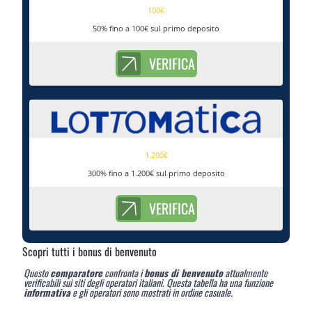
100€
50% fino a 100€ sul primo deposito
VERIFICA
1.200€
300% fino a 1.200€ sul primo deposito
VERIFICA
Scopri tutti i bonus di benvenuto
Questo
comparatore
confronta i
bonus di benvenuto
attualmente
verificabili sui siti degli operatori italiani. Questa tabella ha una funzione
informativa
e gli operatori sono mostrati in ordine casuale.