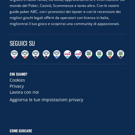
mondo del Poker, Casinò, Scommesse e tanto altro. Con le nostre
guide poker ABC, con i pronostici dei tipster e con le recensioni dei
migliori giochi legali offerti da operatori con licenza in Italia,
migliorerai il tuo gioco e scoprirai una community di appassionati.
SEGUICI SU
CHI SIAMO?
Cookies
Privacy
Lavora con noi
Aggiorna le tue impostazioni privacy
COME GIOCARE