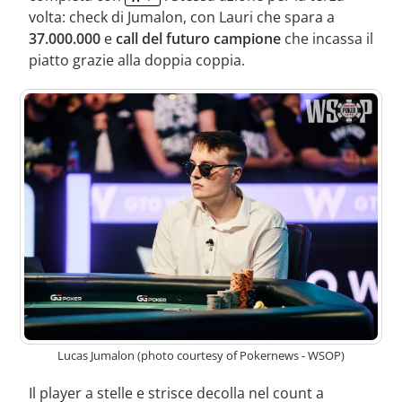
volta: check di Jumalon, con Lauri che spara a
37.000.000
e
call del futuro campione
che incassa il
piatto grazie alla doppia coppia.
Lucas Jumalon (photo courtesy of Pokernews - WSOP)
Il player a stelle e strisce decolla nel count a