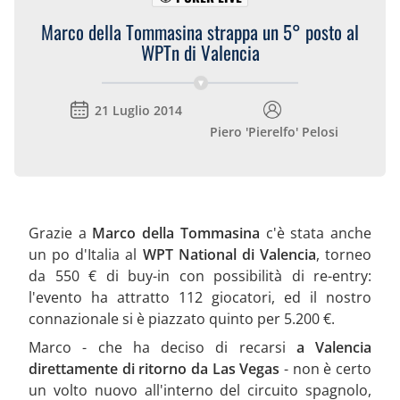
Marco della Tommasina strappa un 5° posto al
WPTn di Valencia
21 Luglio 2014
Piero 'Pierelfo' Pelosi
Grazie a
Marco della Tommasina
c'è stata anche
un po d'Italia al
WPT National di Valencia
, torneo
da 550 € di buy-in con possibilità di re-entry:
l'evento ha attratto 112 giocatori, ed il nostro
connazionale si è piazzato quinto per 5.200 €.
Marco - che ha deciso di recarsi
a Valencia
direttamente di ritorno da Las Vegas
- non è certo
un volto nuovo all'interno del circuito spagnolo,