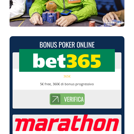
BONUS POKER ONLINE
365€
5€ free, 360€ di bonus progressivo
VERIFICA