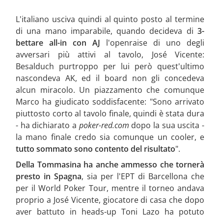
L'italiano usciva quindi al quinto posto al termine
di una mano imparabile, quando decideva di
3-
bettare all-in con AJ
l'openraise di uno degli
avversari più attivi al tavolo, José Vicente:
Besalduch purtroppo per lui però quest'ultimo
nascondeva AK, ed il board non gli concedeva
alcun miracolo. Un piazzamento che comunque
Marco ha giudicato soddisfacente: "Sono arrivato
piuttosto corto al tavolo finale, quindi è stata dura
- ha dichiarato a
poker-red.com
dopo la sua uscita -
la mano finale credo sia comunque un cooler, e
tutto sommato sono contento del risultato
".
Della Tommasina ha anche ammesso che tornerà
presto in Spagna
, sia per l'EPT di Barcellona che
per il World Poker Tour, mentre il torneo andava
proprio a José Vicente, giocatore di casa che dopo
aver battuto in heads-up Toni Lazo ha potuto