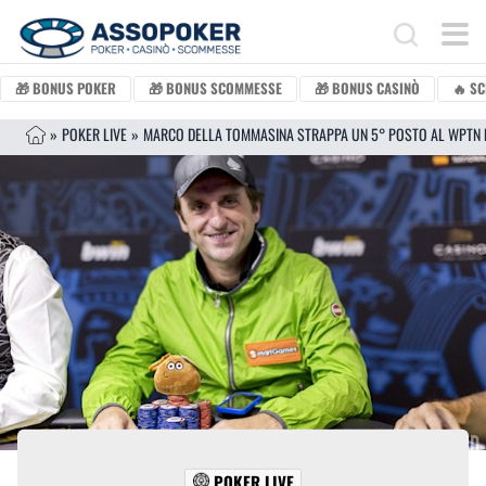
Vai al contenuto
Search for:
🎁 BONUS POKER
🎁 BONUS SCOMMESSE
🎁 BONUS CASINÒ
🔥 SC
»
POKER LIVE
»
POKER LIVE