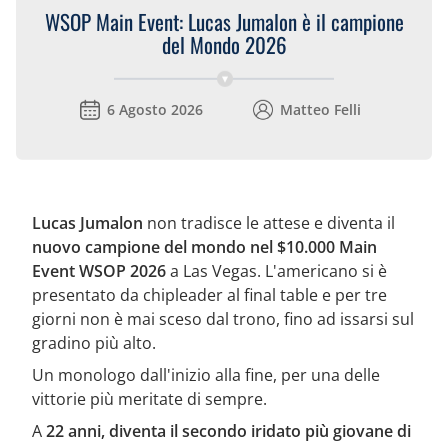
WSOP Main Event: Lucas Jumalon è il campione
del Mondo 2026
6 Agosto 2026
Matteo Felli
Lucas Jumalon
non tradisce le attese e diventa il
nuovo campione del mondo nel $10.000 Main
Event WSOP 2026
a Las Vegas. L'americano si è
presentato da chipleader al final table e per tre
giorni non è mai sceso dal trono, fino ad issarsi sul
gradino più alto.
Un monologo dall'inizio alla fine, per una delle
vittorie più meritate di sempre.
A
22 anni, diventa il secondo iridato più giovane di