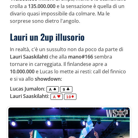
crolla a
135.000.000
e la sensazione è quella di un
divario quasi impossibile da colmare. Ma le
sorprese sono dietro l'angolo.
Lauri un 2up illusorio
In realtà, c'è un sussulto non da poco da parte di
Lauri Saaskilahti
che alla
mano#166
sembra
tornare in carreggiata. Il finlandese apre a
10.000.000
e Lucas lo mette ai resti: call del finnico
e si va allo
showdown:
Lucas Jumalon
:
A
9
Lauri Saaskilahti
:
A
10