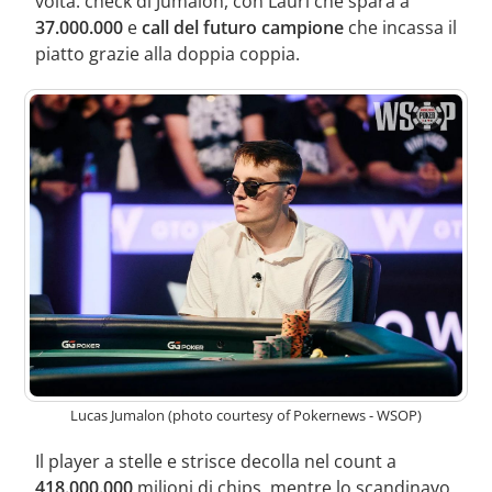
volta: check di Jumalon, con Lauri che spara a
37.000.000
e
call del futuro campione
che incassa il
piatto grazie alla doppia coppia.
Lucas Jumalon (photo courtesy of Pokernews - WSOP)
Il player a stelle e strisce decolla nel count a
418.000.000
milioni di chips, mentre lo scandinavo