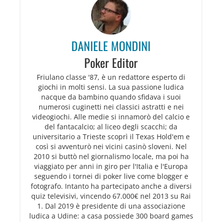
DANIELE MONDINI
Poker Editor
Friulano classe '87, è un redattore esperto di
giochi in molti sensi. La sua passione ludica
nacque da bambino quando sfidava i suoi
numerosi cuginetti nei classici astratti e nei
videogiochi. Alle medie si innamorò del calcio e
del fantacalcio; al liceo degli scacchi; da
universitario a Trieste scoprì il Texas Hold'em e
così si avventurò nei vicini casinò sloveni. Nel
2010 si buttò nel giornalismo locale, ma poi ha
viaggiato per anni in giro per l'Italia e l'Europa
seguendo i tornei di poker live come blogger e
fotografo. Intanto ha partecipato anche a diversi
quiz televisivi, vincendo 67.000€ nel 2013 su Rai
1. Dal 2019 è presidente di una associazione
ludica a Udine: a casa possiede 300 board games