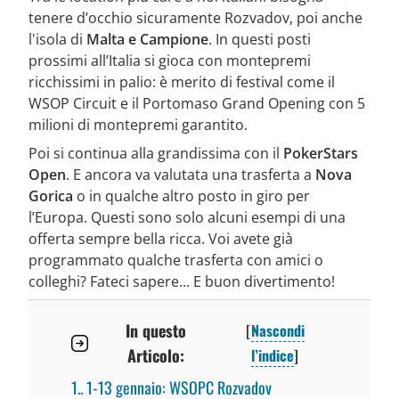
tenere d’occhio sicuramente Rozvadov, poi anche
l'isola di
Malta e Campione
. In questi posti
prossimi all’Italia si gioca con montepremi
ricchissimi in palio: è merito di festival come il
WSOP Circuit e il Portomaso Grand Opening con 5
milioni di montepremi garantito.
Poi si continua alla grandissima con il
PokerStars
Open
. E ancora va valutata una trasferta a
Nova
Gorica
o in qualche altro posto in giro per
l’Europa. Questi sono solo alcuni esempi di una
offerta sempre bella ricca. Voi avete già
programmato qualche trasferta con amici o
colleghi? Fateci sapere... E buon divertimento!
In questo
[
Nascondi
Articolo:
l’indice
]
1.
1-13 gennaio: WSOPC Rozvadov