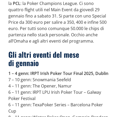
la
PCL
: la Poker Champions League. Ci sono
quattro flight utili nel Main Event da giovedì 29
gennaio fino a sabato 31. Si parte con uno Special
Price da 300 euro per salire a 350, 400 e infine 500
euro. Per tutti sono comunque 50.000 le chips di
partenza nello stack personale. Occhio anche
all’Omaha e agli altri eventi del programma.
Gli altri eventi del mese
di gennaio
1 – 4 genn: IRPT Irish Poker Tour Final 2025, Dublin
7 – 10 genn: Snowmania Seefeld
4 – 11 genn: The Opener, Namur
6 – 11 genn: IRPT LPU Irish Poker Tour – Galway
Poker Festival
6 – 11 genn: TexaPoker Series – Barcelona Poker
Cup