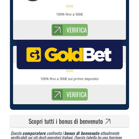
500€
100% fino a 500€
VERIFICA
300€
100% fino a 300€ sul primo deposito
VERIFICA
Scopri tutti i bonus di benvenuto
Questo
comparatore
confronta i
bonus di benvenuto
attualmente
verificabili sui siti degli operatori italiani. Questa tabella ha una funzione