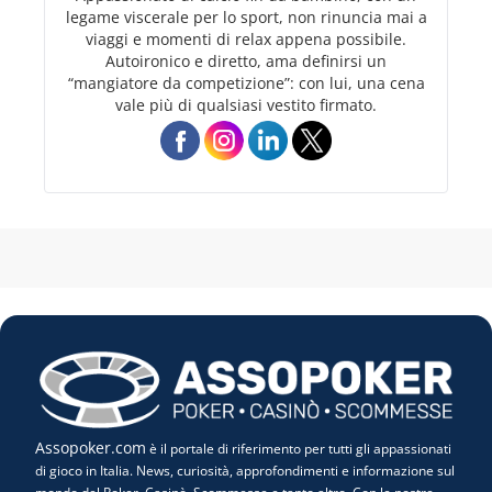
legame viscerale per lo sport, non rinuncia mai a
viaggi e momenti di relax appena possibile.
Autoironico e diretto, ama definirsi un
“mangiatore da competizione”: con lui, una cena
vale più di qualsiasi vestito firmato.
Assopoker.com
è il portale di riferimento per tutti gli appassionati
di gioco in Italia. News, curiosità, approfondimenti e informazione sul