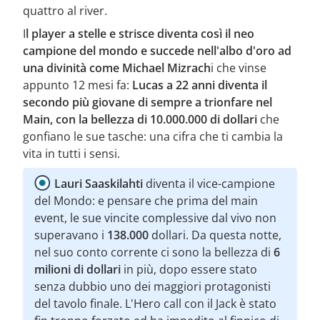
quattro al river.
I
l player a stelle e strisce diventa così il neo
campione del mondo e succede nell'albo d'oro ad
una divinità come Michael Mizrach
i che vinse
appunto 12 mesi fa:
Lucas a 22 anni diventa il
secondo più giovane di sempre a trionfare nel
Main, con la bellezza di 10.000.000 di dollari
che
gonfiano le sue tasche: una cifra che ti cambia la
vita in tutti i sensi.
Lauri Saaskilahti
diventa il vice-campione
del Mondo: e pensare che prima del main
event, le sue vincite complessive dal vivo non
superavano i
138.000
dollari. Da questa notte,
nel suo conto corrente ci sono la bellezza di
6
milioni di dollari
in più, dopo essere stato
senza dubbio uno dei maggiori protagonisti
del tavolo finale. L'Hero call con il Jack è stato