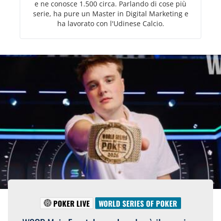
e ne conosce 1.500 circa. Parlando di cose più
serie, ha pure un Master in Digital Marketing e
ha lavorato con l'Udinese Calcio.
POKER LIVE
WORLD SERIES OF POKER