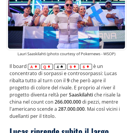
Lauri Saaskilahti (photo courtesy of Pokernews - WSOP)
Il board
è un
A
Q
4
9
6
concentrato di sorpassi e controsorpassi: Lucas
ribalta tutto al turn con il
9
che però apre il
progetto di colore del rivale. E proprio al river il
progetto diventa reltà per
Saaskilahti
che risale la
china nel count con
266.000.000
di pezzi, mentre
l'americano scende a
287.000.000
. Mai così vicini i
duellanti per il titolo.
Lucas riprende subito il largo