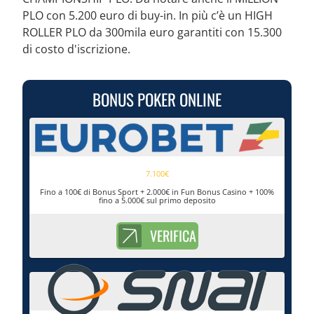
PLO con 5.200 euro di buy-in. In più c’è un HIGH
ROLLER PLO da 300mila euro garantiti con 15.300
di costo d'iscrizione.
BONUS POKER ONLINE
7.100€
Fino a 100€ di Bonus Sport + 2.000€ in Fun Bonus Casino + 100%
fino a 5.000€ sul primo deposito
VERIFICA