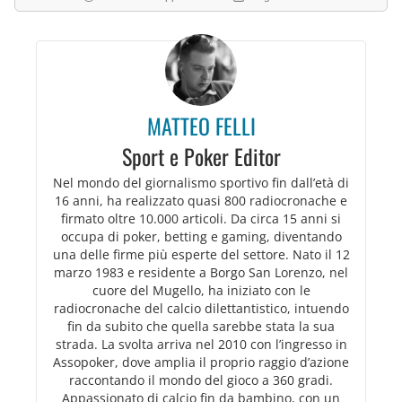
MATTEO FELLI
Sport e Poker Editor
Nel mondo del giornalismo sportivo fin dall’età di
16 anni, ha realizzato quasi 800 radiocronache e
firmato oltre 10.000 articoli. Da circa 15 anni si
occupa di poker, betting e gaming, diventando
una delle firme più esperte del settore. Nato il 12
marzo 1983 e residente a Borgo San Lorenzo, nel
cuore del Mugello, ha iniziato con le
radiocronache del calcio dilettantistico, intuendo
fin da subito che quella sarebbe stata la sua
strada. La svolta arriva nel 2010 con l’ingresso in
Assopoker, dove amplia il proprio raggio d’azione
raccontando il mondo del gioco a 360 gradi.
Appassionato di calcio fin da bambino, con un