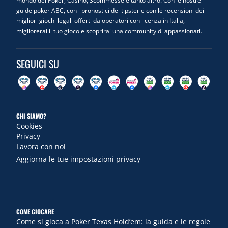
mondo del Poker, Casinò, Scommesse e tanto altro. Con le nostre
guide poker ABC, con i pronostici dei tipster e con le recensioni dei
migliori giochi legali offerti da operatori con licenza in Italia,
migliorerai il tuo gioco e scoprirai una community di appassionati.
SEGUICI SU
CHI SIAMO?
Cookies
Privacy
Lavora con noi
Aggiorna le tue impostazioni privacy
COME GIOCARE
Come si gioca a Poker Texas Hold’em: la guida e le regole