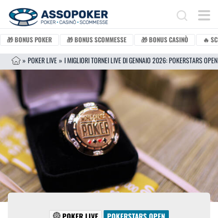
Vai al contenuto
Search for:
🎁 BONUS POKER
🎁 BONUS SCOMMESSE
🎁 BONUS CASINÒ
🔥 SC
»
POKER LIVE
»
POKER LIVE
POKERSTARS OPEN