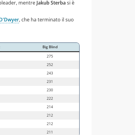
hipleader, mentre
Jakub Sterba
si è
 O'Dwyer
, che ha terminato il suo
t
Big Blind
275
252
243
231
230
222
214
212
212
211