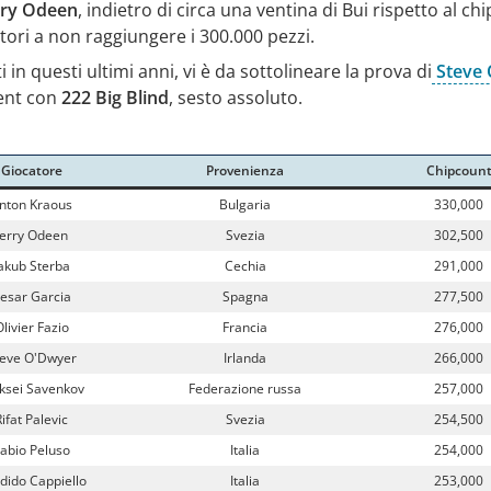
rry Odeen
, indietro di circa una ventina di Bui rispetto al c
ori a non raggiungere i 300.000 pezzi.
i in questi ultimi anni, vi è da sottolineare la prova di
Steve
ent con
222 Big Blind
, sesto assoluto.
Giocatore
Provenienza
Chipcoun
nton Kraous
Bulgaria
330,000
Jerry Odeen
Svezia
302,500
akub Sterba
Cechia
291,000
esar Garcia
Spagna
277,500
livier Fazio
Francia
276,000
teve O'Dwyer
Irlanda
266,000
ksei Savenkov
Federazione russa
257,000
Rifat Palevic
Svezia
254,500
abio Peluso
Italia
254,000
dido Cappiello
Italia
253,000