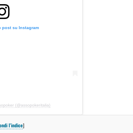
o post su Instagram
sopoker (@assopokeritalia)
ndi l’indice
]