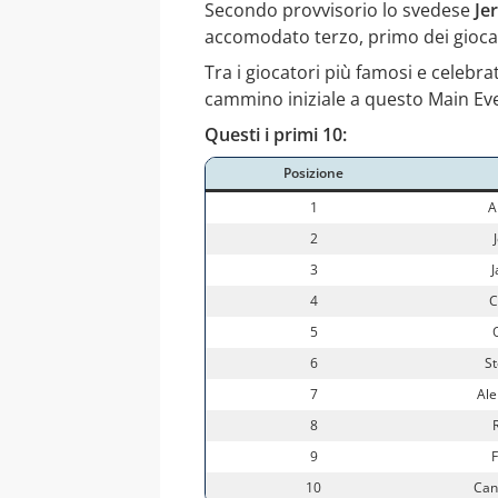
Secondo provvisorio lo svedese
Je
accomodato terzo, primo dei giocat
Tra i giocatori più famosi e celebrat
cammino iniziale a questo Main Ev
Questi i primi 10:
Posizione
1
A
2
3
J
4
C
5
O
6
S
7
Ale
8
9
F
10
Can