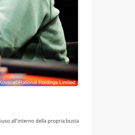
iuso all'interno della propria busta