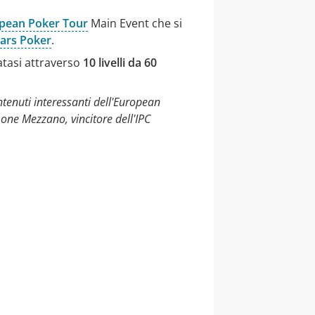
pean Poker Tour
Main Event che si
ars Poker
.
datasi attraverso
10 livelli da 60
ntenuti interessanti dell'European
mone Mezzano, vincitore dell'IPC