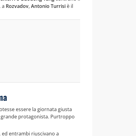
, a
Rozvadov
,
Antonio Turrisi
è il
ma
tesse essere la giornata giusta
ue grande protagonista. Purtroppo
ay, ed entrambi riuscivano a