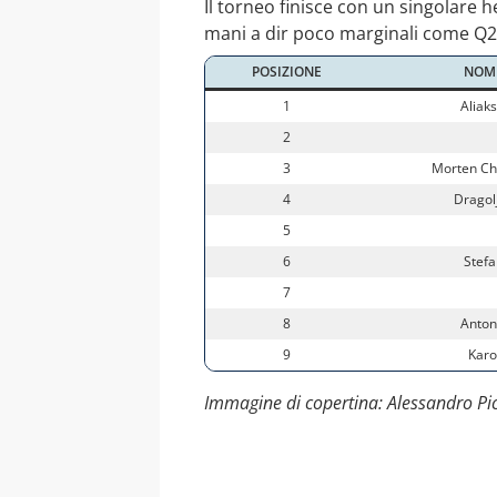
Il torneo finisce con un singolare 
mani a dir poco marginali come Q2of
POSIZIONE
NOM
1
Aliaks
2
3
Morten Chr
4
Dragol
5
6
Stefa
7
8
Anton
9
Karo
Immagine di copertina: Alessandro Pic