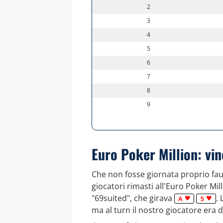
2
3
4
5
6
7
8
9
Euro Poker Million: vin
Che non fosse giornata proprio faus
giocatori rimasti all'Euro Poker Mill
"69suited", che girava
.
A
5
ma al turn il nostro giocatore era