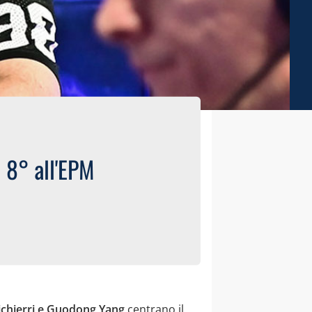
i 8° all'EPM
ichierri e Guodong Yang
centrano il