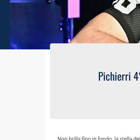
Pichierri 4
Non brilla fino in fondo, la stella 