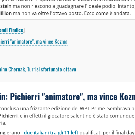
stein
ma non riescono a guadagnare l'ideale podio. Intanto
illion
ma non va oltre l'ottavo posto. Ecco come è andata.
ndi l’indice
]
ierri "animatore", ma vince Kozma
raino Chernak, Turrisi sfortunato ottavo
n: Pichierri "animatore", ma vince Koz
 conclusa una frizzante edizione del WPT Prime. Sembrava po
ichierri
, e in effetti il giocatore salentino è stato comunq
ria.
ang
erano i
due italiani tra gli 11 left
qualificati per il final d