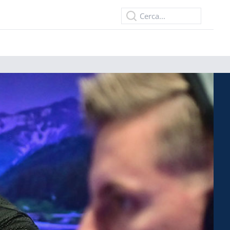
Search for: