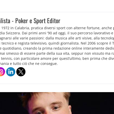
lista - Poker e Sport Editor
 1972 in Calabria, pratica diversi sport con alterne fortune, anche 
ia Svizzera. Dai primi anni ’90 ad oggi, il suo percorso lavorativo 
narsi alle varie passioni: dalla musica alle arti visive, alla tecnolog
i tecnico e regista televisivo, quindi giornalista. Nel 2006 scopre il
 quotidiano, creando la prima redazione online interamente dedicat
ai smesso di essere parte della sua vita, seppur non vissuto ma rac
 tennis, con particolare amore per quest’ultimo, ben prima che div
ania e tutto ciò che ne consegue.