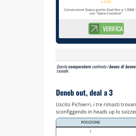
6.000€
Conversione Status points Sisal fino a 1.000€ 
con "Salva il bottino"
VERIFICA
Questo
comparatore
confronta i
bonus di benve
casuale.
Deneb out, deal a 3
Uscito Pichierri, i tre rimasti tr
sconfiggendo in heads up lo svizze
POSIZIONE
1