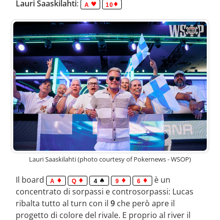
Lauri Saaskilahti
:
A
10
Lauri Saaskilahti (photo courtesy of Pokernews - WSOP)
Il board
è un
A
Q
4
9
6
concentrato di sorpassi e controsorpassi: Lucas
ribalta tutto al turn con il
9
che però apre il
progetto di colore del rivale. E proprio al river il