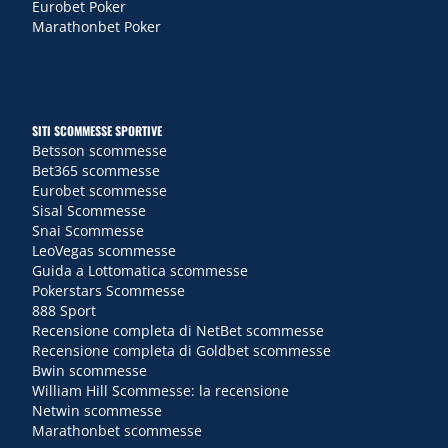
Eurobet Poker
Marathonbet Poker
SITI SCOMMESSE SPORTIVE
Betsson scommesse
Bet365 scommesse
Eurobet scommesse
Sisal Scommesse
Snai Scommesse
LeoVegas scommesse
Guida a Lottomatica scommesse
Pokerstars Scommesse
888 Sport
Recensione completa di NetBet scommesse
Recensione completa di Goldbet scommesse
Bwin scommesse
William Hill Scommesse: la recensione
Netwin scommesse
Marathonbet scommesse