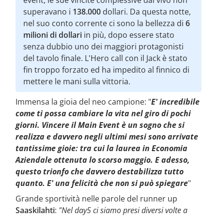
event, le sue vincite complessive dal vivo non
superavano i
138.000
dollari. Da questa notte,
nel suo conto corrente ci sono la bellezza di
6
milioni di dollari
in più, dopo essere stato
senza dubbio uno dei maggiori protagonisti
del tavolo finale. L'Hero call con il Jack è stato
fin troppo forzato ed ha impedito al finnico di
mettere le mani sulla vittoria.
Immensa la gioia del neo campione: "
E' incredibile
come ti possa cambiare la vita nel giro di pochi
giorni. Vincere il Main Event è un sogno che si
realizza e davvero negli ultimi mesi sono arrivate
tantissime gioie: tra cui la laurea in Economia
Aziendale ottenuta lo scorso maggio. E adesso,
questo trionfo che davvero destabilizza tutto
quanto. E' una felicità che non si può spiegare
"
Grande sportività nelle parole del runner up
Saaskilahti
:
"Nel day5 ci siamo presi diversi volte a