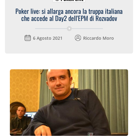
Poker live: si allarga ancora la truppa italiana
che accede al Day2 dell'EPM di Rozvadov
6 Agosto 2021
Riccardo Moro