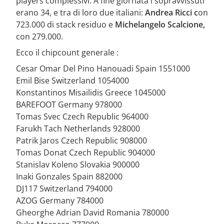
players complessivi. A fine giornata i sopravvissuti
erano 34, e tra di loro due italiani:
Andrea Ricci c
on
723.000 di stack residuo e
Michelangelo Scalcione,
con 279.000.
Ecco il chipcount generale :
Cesar Omar Del Pino Hanouadi Spain 1551000
Emil Bise Switzerland 1054000
Konstantinos Misailidis Greece 1045000
BAREFOOT Germany 978000
Tomas Svec Czech Republic 964000
Farukh Tach Netherlands 928000
Patrik Jaros Czech Republic 908000
Tomas Donat Czech Republic 904000
Stanislav Koleno Slovakia 900000
Inaki Gonzales Spain 882000
DJ117 Switzerland 794000
AZOG Germany 784000
Gheorghe Adrian David Romania 780000