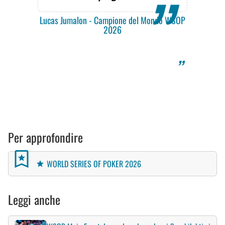
Lucas Jumalon - Campione del Mondo WSOP
2026
Per approfondire
WORLD SERIES OF POKER 2026
Leggi anche