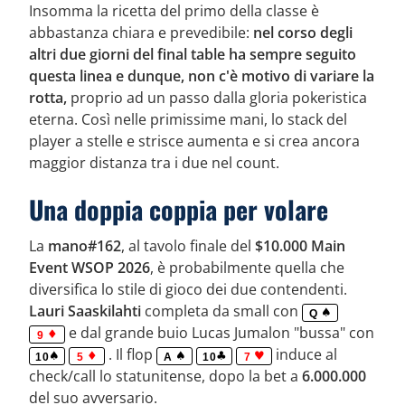
Insomma la ricetta del primo della classe è
abbastanza chiara e prevedibile:
nel corso degli
altri due giorni del final table ha sempre seguito
questa linea e dunque, non c'è motivo di variare la
rotta,
proprio ad un passo dalla gloria pokeristica
eterna. Così nelle primissime mani, lo stack del
player a stelle e strisce aumenta e si crea ancora
maggior distanza tra i due nel count.
Una doppia coppia per volare
La
mano#162
, al tavolo finale del
$10.000 Main
Event WSOP 2026
, è probabilmente quella che
diversifica lo stile di gioco dei due contendenti.
Lauri Saaskilahti
completa da small con
Q
e dal grande buio Lucas Jumalon "bussa" con
9
. Il flop
induce al
10
5
A
10
7
check/call lo statunitense, dopo la bet a
6.000.000
del suo avversario.