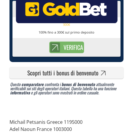
300€
100% fino a 300€ sul primo deposito
VERIFICA
Scopri tutti i bonus di benvenuto
Questo
comparatore
confronta i
bonus di benvenuto
attualmente
verificabili sui siti degli operatori italiani. Questa tabella ha una funzione
informativa
e gli operatori sono mostrati in ordine casuale.
Michail Petsanis Greece 1195000
Adel Naoun France 1003000