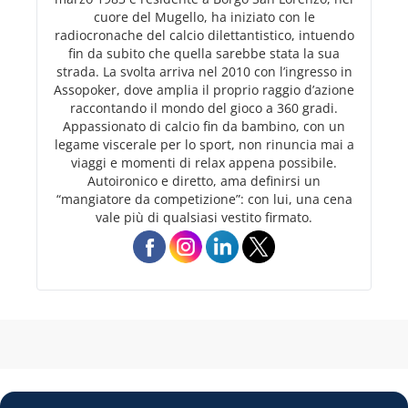
cuore del Mugello, ha iniziato con le
radiocronache del calcio dilettantistico, intuendo
fin da subito che quella sarebbe stata la sua
strada. La svolta arriva nel 2010 con l’ingresso in
Assopoker, dove amplia il proprio raggio d’azione
raccontando il mondo del gioco a 360 gradi.
Appassionato di calcio fin da bambino, con un
legame viscerale per lo sport, non rinuncia mai a
viaggi e momenti di relax appena possibile.
Autoironico e diretto, ama definirsi un
“mangiatore da competizione”: con lui, una cena
vale più di qualsiasi vestito firmato.