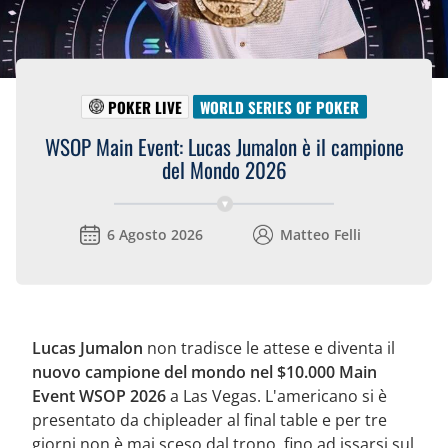
POKER LIVE
WORLD SERIES OF POKER
WSOP Main Event: Lucas Jumalon è il campione
del Mondo 2026
6 Agosto 2026
Matteo Felli
Lucas Jumalon
non tradisce le attese e diventa il
nuovo campione del mondo nel $10.000 Main
Event WSOP 2026
a Las Vegas. L'americano si è
presentato da chipleader al final table e per tre
giorni non è mai sceso dal trono, fino ad issarsi sul