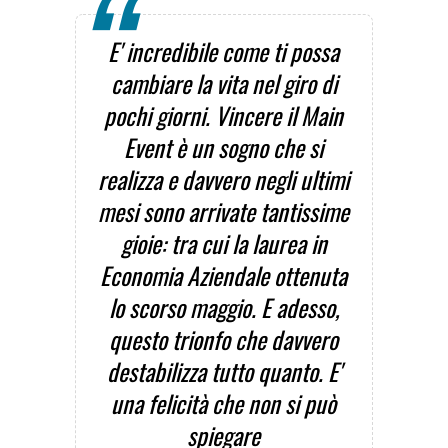
E' incredibile come ti possa
cambiare la vita nel giro di
pochi giorni. Vincere il Main
Event è un sogno che si
realizza e davvero negli ultimi
mesi sono arrivate tantissime
gioie: tra cui la laurea in
Economia Aziendale ottenuta
lo scorso maggio. E adesso,
questo trionfo che davvero
destabilizza tutto quanto. E'
una felicità che non si può
spiegare