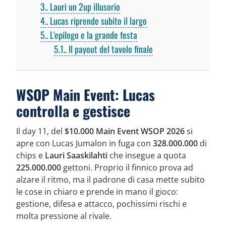
3.
Lauri un 2up illusorio
4.
Lucas riprende subito il largo
5.
L'epilogo e la grande festa
5.1.
Il payout del tavolo finale
WSOP Main Event: Lucas
controlla e gestisce
Il day 11, del
$10.000 Main Event WSOP 2026
si
apre con Lucas Jumalon in fuga con
328.000.000
di
chips e
Lauri Saaskilahti
che insegue a quota
225.000.000
gettoni. Proprio il finnico prova ad
alzare il ritmo, ma il padrone di casa mette subito
le cose in chiaro e prende in mano il gioco:
gestione, difesa e attacco, pochissimi rischi e
molta pressione al rivale.