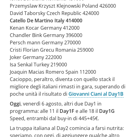
Przemyslaw Krzyszt Klejnowski Poland 426000
David Taborsky Czech Republic 424000
Catello De Martino Italy 414000
Kenan Kocar Germany 412000
Chandler Bink Germany 396000
Persch mann Germany 270000
Cristi Florian Grecu Romania 259000
Joker Germany 222000
Isa Senkal Turkey 219000
Joaquin Macias Romero Spain 112000
Cacioppo, peraltro, diventa con quello stack il
migliore degli italiani rimasti in gara, superando di
poche unità il risultato di
Giovanni Ciani al Day1B
Oggi
, venerdì 6 agosto, altri due Day1 in
programma: alle 11 il
Day1F
e alle 18 il
Day1G
Speed, entrambi dal buy-in di 445+45€.
La truppa italiana al Day2 comincia a farsi nutrita:
speriamo, con oggi, di aggiungere qualche altro