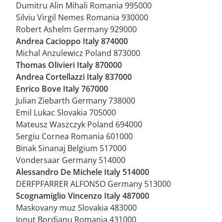
Dumitru Alin Mihali Romania 995000
Silviu Virgil Nemes Romania 930000
Robert Ashelm Germany 929000
Andrea Cacioppo Italy 874000
Michal Anzulewicz Poland 873000
Thomas Olivieri Italy 870000
Andrea Cortellazzi Italy 837000
Enrico Bove Italy 767000
Julian Ziebarth Germany 738000
Emil Lukac Slovakia 705000
Mateusz Waszczyk Poland 694000
Sergiu Cornea Romania 601000
Binak Sinanaj Belgium 517000
Vondersaar Germany 514000
Alessandro De Michele Italy 514000
DERFPFARRER ALFONSO Germany 513000
Scognamiglio Vincenzo Italy 487000
Maskovany muz Slovakia 483000
Ionut Bordianu Romania 431000