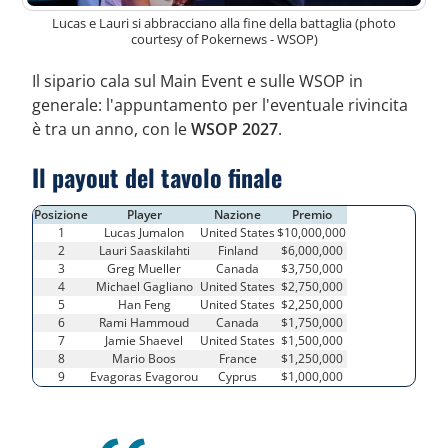
Lucas e Lauri si abbracciano alla fine della battaglia (photo
courtesy of Pokernews - WSOP)
Il sipario cala sul Main Event e sulle WSOP in
generale: l'appuntamento per l'eventuale rivincita
è tra un anno, con le
WSOP 2027
.
Il payout del tavolo finale
Posizione
Player
Nazione
Premio
1
Lucas Jumalon
United States
$10,000,000
2
Lauri Saaskilahti
Finland
$6,000,000
3
Greg Mueller
Canada
$3,750,000
4
Michael Gagliano
United States
$2,750,000
5
Han Feng
United States
$2,250,000
6
Rami Hammoud
Canada
$1,750,000
7
Jamie Shaevel
United States
$1,500,000
8
Mario Boos
France
$1,250,000
9
Evagoras Evagorou
Cyprus
$1,000,000