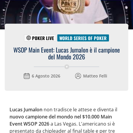
POKER LIVE
WORLD SERIES OF POKER
WSOP Main Event: Lucas Jumalon è il campione
del Mondo 2026
6 Agosto 2026
Matteo Felli
Lucas Jumalon
non tradisce le attese e diventa il
nuovo campione del mondo nel $10.000 Main
Event WSOP 2026
a Las Vegas. L'americano si è
presentato da chipleader al final table e per tre