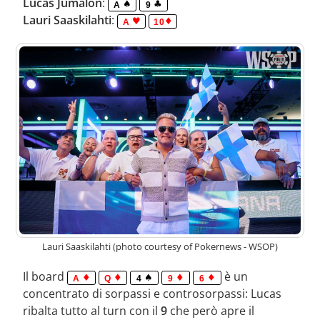
Lucas Jumalon
:
A
9
Lauri Saaskilahti
:
A
10
Lauri Saaskilahti (photo courtesy of Pokernews - WSOP)
Il board
è un
A
Q
4
9
6
concentrato di sorpassi e controsorpassi: Lucas
ribalta tutto al turn con il
9
che però apre il