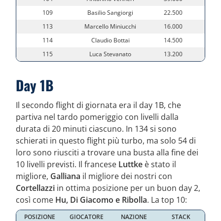
109
Basilio Sangiorgi
22.500
113
Marcello Miniucchi
16.000
114
Claudio Bottai
14.500
115
Luca Stevanato
13.200
Day 1B
Il secondo flight di giornata era il day 1B, che
partiva nel tardo pomeriggio con livelli dalla
durata di 20 minuti ciascuno. In 134 si sono
schierati in questo flight più turbo, ma solo 54 di
loro sono riusciti a trovare una busta alla fine dei
10 livelli previsti. Il francese
Luttke
è stato il
migliore,
Galliana
il migliore dei nostri con
Cortellazzi
in ottima posizione per un buon day 2,
così come
Hu, Di Giacomo e Ribolla
. La top 10:
POSIZIONE
GIOCATORE
NAZIONE
STACK