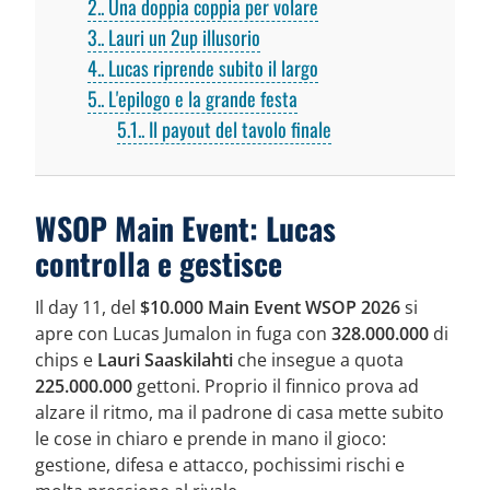
2.
Una doppia coppia per volare
3.
Lauri un 2up illusorio
4.
Lucas riprende subito il largo
5.
L'epilogo e la grande festa
5.1.
Il payout del tavolo finale
WSOP Main Event: Lucas
controlla e gestisce
Il day 11, del
$10.000 Main Event WSOP 2026
si
apre con Lucas Jumalon in fuga con
328.000.000
di
chips e
Lauri Saaskilahti
che insegue a quota
225.000.000
gettoni. Proprio il finnico prova ad
alzare il ritmo, ma il padrone di casa mette subito
le cose in chiaro e prende in mano il gioco:
gestione, difesa e attacco, pochissimi rischi e