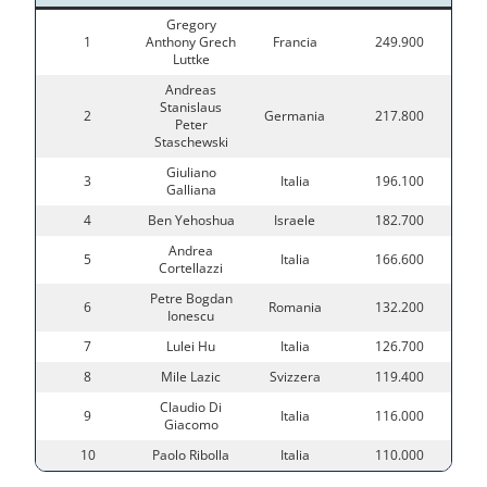
Gregory
1
Anthony Grech
Francia
249.900
Luttke
Andreas
Stanislaus
2
Germania
217.800
Peter
Staschewski
Giuliano
3
Italia
196.100
Galliana
4
Ben Yehoshua
Israele
182.700
Andrea
5
Italia
166.600
Cortellazzi
Petre Bogdan
6
Romania
132.200
Ionescu
7
Lulei Hu
Italia
126.700
8
Mile Lazic
Svizzera
119.400
Claudio Di
9
Italia
116.000
Giacomo
10
Paolo Ribolla
Italia
110.000