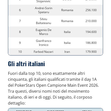
Stojanovic
Andrei-Sorin
6
Romania
256.100
Spataru
Silviu
7
Romania
210.000
Baltateanu
Eugenio De
8
Italia
194.600
Marco
Gianfranco
9
Italia
186.800
Ironico
10
Farbod Nazari
Iran
179.900
Gli altri italiani
Fuori dalla top 10, sono esattamente altri
cinquanta, gli italiani qualificati tramite il day 1A
del PokerStars Open Campione Main Event 2026.
Tra questi, diversi nomi noti del movimento
italiano, di ieri e di oggi. Di seguito, il corposo
dettaglio: