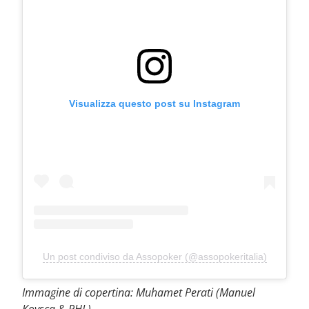
Visualizza questo post su Instagram
Un post condiviso da Assopoker (@assopokeritalia)
Immagine di copertina: Muhamet Perati (Manuel
Kovsca & RHL)