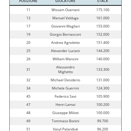
POSIZIONE
GIOCATORE
STACK
11
Wissam Ouertani
175.100
13
Manuel Valduga
161.000
17
Giovanni Magliari
155.000
19
Giorgio Bernasconi
152.000
20
Andrea Agnoletto
151.400
25
Alexander Luciani
144.200
26
William Mancini
140.000
Alessandro
31
133.300
Mighetto
32
Michael Desiderio
131.000
34
Michele Guerrini
124.300
45
Federico Savi
105.900
47
Henri Lamai
100.200
48
Giuseppe Milioti
100.000
49
Tommaso Bonini
99.700
51
Vasyl Palandiuk
96.200