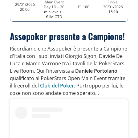
Main Event
Fino al
29/01/2026
Day 1D – 20
€1.100
30/01/2026
20:00
min levels –
15:10
€1M GTD
Assopoker presente a Campione!
Ricordiamo che Assopoker è presente a Campione
d'Italia con i suoi inviati Giorgio Sigon, Davide De
Luca e Marco Varrone tra i tavoli della PokerStars
Live Room. Qui l'intervista a
Daniele Portolano
,
qualificato al PokerStars Open Main Event tramite
il freeroll del
Club del Poker
. Purtroppo per lui, le
cose non sono andate come sperato...