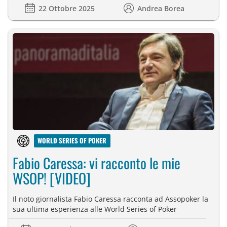
22 Ottobre 2025
Andrea Borea
WORLD SERIES OF POKER
Fabio Caressa: vi racconto le mie
WSOP! [VIDEO]
Il noto giornalista Fabio Caressa racconta ad Assopoker la
sua ultima esperienza alle World Series of Poker