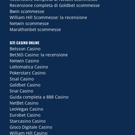
Recensione completa di Goldbet scommesse
Bwin scommesse
William Hill Scommesse: la recensione
Netwin scommesse
Marathonbet scommesse
SITI CASINO ONLINE
Betsson Casino
Bet365 Casino: la recensione
Netwin Casino
Lottomatica Casino
Pokerstars Casino
Sisal Casino
Goldbet Casino
Snai Casino
Guida completa a 888 Casino
NetBet Casino
LeoVegas Casino
Eurobet Casino
Starcasino Casino
Gioco Digitale Casino
William Hill Casino