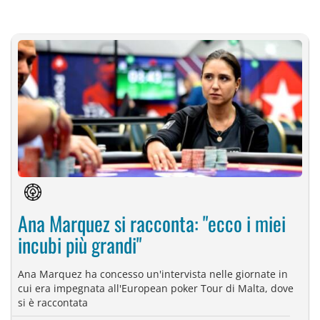
Ana Marquez si racconta: "ecco i miei
incubi più grandi"
Ana Marquez ha concesso un'intervista nelle giornate in
cui era impegnata all'European poker Tour di Malta, dove
si è raccontata