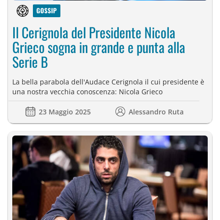
GOSSIP
Il Cerignola del Presidente Nicola
Grieco sogna in grande e punta alla
Serie B
La bella parabola dell'Audace Cerignola il cui presidente è
una nostra vecchia conoscenza: Nicola Grieco
23 Maggio 2025
Alessandro Ruta