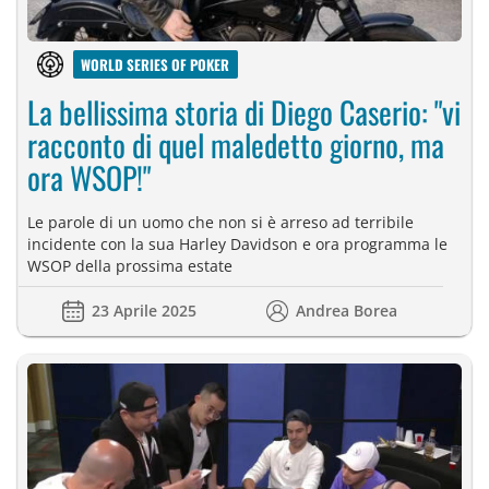
WORLD SERIES OF POKER
La bellissima storia di Diego Caserio: "vi
racconto di quel maledetto giorno, ma
ora WSOP!"
Le parole di un uomo che non si è arreso ad terribile
incidente con la sua Harley Davidson e ora programma le
WSOP della prossima estate
23 Aprile 2025
Andrea Borea