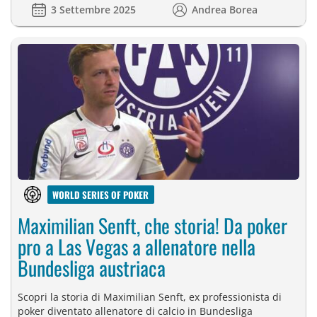
3 Settembre 2025
Andrea Borea
WORLD SERIES OF POKER
Maximilian Senft, che storia! Da poker
pro a Las Vegas a allenatore nella
Bundesliga austriaca
Scopri la storia di Maximilian Senft, ex professionista di
poker diventato allenatore di calcio in Bundesliga