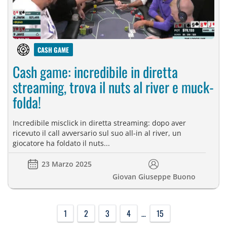
CASH GAME
Cash game: incredibile in diretta
streaming, trova il nuts al river e muck-
folda!
Incredibile misclick in diretta streaming: dopo aver
ricevuto il call avversario sul suo all-in al river, un
giocatore ha foldato il nuts...
23 Marzo 2025
Giovan Giuseppe Buono
1
2
3
4
…
15