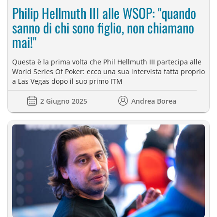
Philip Hellmuth III alle WSOP: "quando
sanno di chi sono figlio, non chiamano
mai!"
Questa è la prima volta che Phil Hellmuth III partecipa alle
World Series Of Poker: ecco una sua intervista fatta proprio
a Las Vegas dopo il suo primo ITM
2 Giugno 2025
Andrea Borea