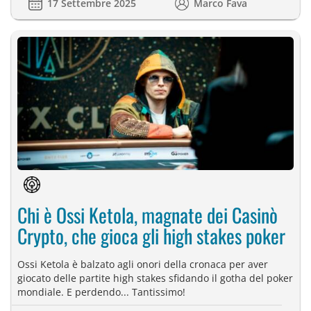
17 Settembre 2025
Marco Fava
Chi è Ossi Ketola, magnate dei Casinò
Crypto, che gioca gli high stakes poker
Ossi Ketola è balzato agli onori della cronaca per aver
giocato delle partite high stakes sfidando il gotha del poker
mondiale. E perdendo... Tantissimo!