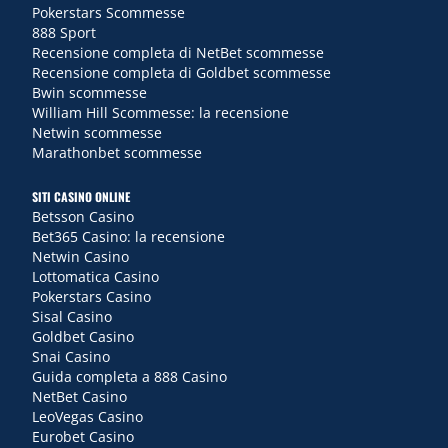
Pokerstars Scommesse
888 Sport
Recensione completa di NetBet scommesse
Recensione completa di Goldbet scommesse
Bwin scommesse
William Hill Scommesse: la recensione
Netwin scommesse
Marathonbet scommesse
SITI CASINO ONLINE
Betsson Casino
Bet365 Casino: la recensione
Netwin Casino
Lottomatica Casino
Pokerstars Casino
Sisal Casino
Goldbet Casino
Snai Casino
Guida completa a 888 Casino
NetBet Casino
LeoVegas Casino
Eurobet Casino