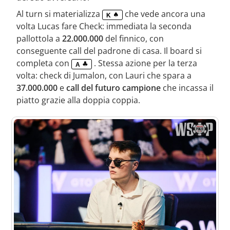
Al turn si materializza
che vede ancora una
K
volta Lucas fare Check: immediata la seconda
pallottola a
22.000.000
del finnico, con
conseguente call del padrone di casa. Il board si
completa con
. Stessa azione per la terza
A
volta: check di Jumalon, con Lauri che spara a
37.000.000
e
call del futuro campione
che incassa il
piatto grazie alla doppia coppia.