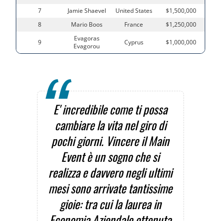
7
Jamie Shaevel
United States
$1,500,000
8
Mario Boos
France
$1,250,000
Evagoras
9
Cyprus
$1,000,000
Evagorou
E' incredibile come ti possa
cambiare la vita nel giro di
pochi giorni. Vincere il Main
Event è un sogno che si
realizza e davvero negli ultimi
mesi sono arrivate tantissime
gioie: tra cui la laurea in
Economia Aziendale ottenuta