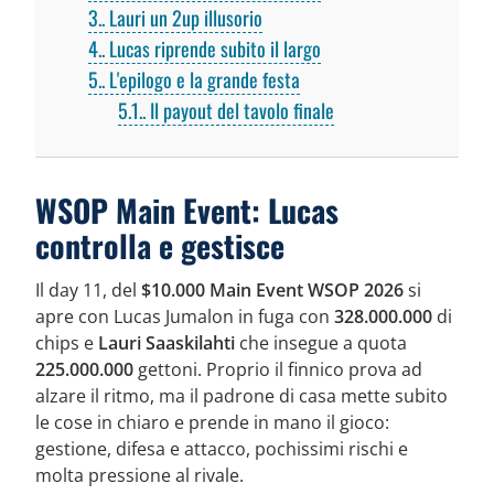
3.
Lauri un 2up illusorio
4.
Lucas riprende subito il largo
5.
L'epilogo e la grande festa
5.1.
Il payout del tavolo finale
WSOP Main Event: Lucas
controlla e gestisce
Il day 11, del
$10.000 Main Event WSOP 2026
si
apre con Lucas Jumalon in fuga con
328.000.000
di
chips e
Lauri Saaskilahti
che insegue a quota
225.000.000
gettoni. Proprio il finnico prova ad
alzare il ritmo, ma il padrone di casa mette subito
le cose in chiaro e prende in mano il gioco:
gestione, difesa e attacco, pochissimi rischi e
molta pressione al rivale.