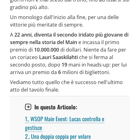
gradino più alto.
Un monologo dall'inizio alla fine, per una delle
vittorie più meritate di sempre.
A
22 anni, diventa il secondo iridato più giovane di
sempre nella storia del Main
e incassa il primo
premio di
10.000.000
di dollari. Niente da fare per
un coriaceo
Lauri Saaskilahti
che si ferma al
secondo posto, dopo
19
mani in heads-up: per lui
arriva un premio da
6
milioni di bigliettoni.
Vediamo tutto quello che è successo nell'ultimo
atto del tavolo finale.
In questo Articolo:
1.
WSOP Main Event: Lucas controlla e
gestisce
2.
Una doppia coppia per volare