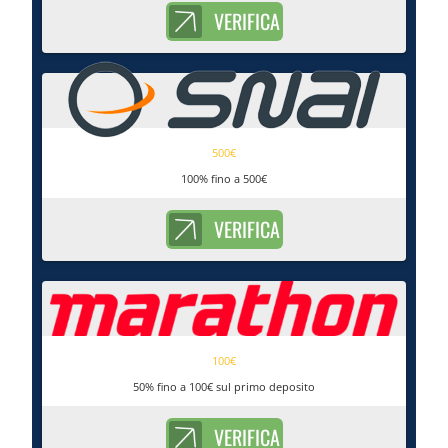
VERIFICA
500€
100% fino a 500€
VERIFICA
100€
50% fino a 100€ sul primo deposito
VERIFICA