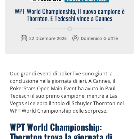
WPT World Championship, il nuovo campione è
Thornton. E Tedeschi vince a Cannes
22 Dicembre 2025
Domenico Gioffrè
Due grandi eventi di poker live sono giunti a
conclusione nella giornata di ieri. A Cannes, il
PokerStars Open Main Event ha avuto in Paul
Tedeschi il suo primo campione, mentre a Las
Vegas si celebra il titolo di Schuyler Thornton nel
WPT World Championship delle sorprese.
WPT World Championship:
Thornton trova la giornata di