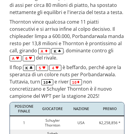
di assi per circa 80 milioni di piatto, ha spostato
nettamente gli equilibri e l'inerzia del testa a testa.
Thornton vince qualcosa come 11 piatti
consecutivi e si arriva infine al colpo decisivo. Il
chipleader limpa a 600.000, Porbandarwala manda
resto per 13,8 milioni e Thornton è prontissimo al
call, girando
. dominante contro gli
A
K
del rivale.
A
6
Il flop
è beffardo, perché apre la
K
5
4
speranza di un colore nuts per Porbandarwala.
Tuttavia, turn
e river
non
10
10
concretizzano e Schuyler Thornton è il nuovo
campione del WPT per la stagione 2025!
POSIZIONE
GIOCATORE
NAZIONE
PREMIO
FINALE
Schuyler
1
USA
$2,258,856 *
Thornton
Soheb