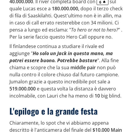
40.000.000
. Il river completa board con
sul
6
quale Lucas esce a
180.000.000,
dopo il terzo check
di fila di Saaskilahti. Quest'ultimo non è in allin, ma
in caso di call errato resterebbe con 34 milioni. Ci
pensa a lungo ed esclama: "
To hero or not to hero?
" .
Per la serie faccio questo Hero Call oppure no.
Il finlandese continua a studiare il rivale ed
aggiunge "
Ho solo un Jack in questa mano, ma
potrei essere buono. Potrebbe bastare
". Alla fine
chiama e scopre che la sua
middle pair
non può
nulla contro il colore chiuso dal futuro campione.
Jumalon grazie a questo incredibile pot sale a
519.000.000
e questa volta la distanza è davvero
incolmabile, con Lauri che ha meno di
10
big blind.
L'epilogo e la grande festa
Chiaramente, lo spot che vi abbiamo appena
descritto è l'anticamera del finale del
$10.000 Main