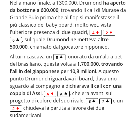
Nella mano finale, a T300.000, Drumond
ha aperto
da bottone a 600.000
, trovando il call di Murase da
Grande Buio prima che al flop si manifestasse il
più classico dei baby board, molto wet, vista
l'ulteriore presenza di due quadri,
4
2
, sul quale
Drumond ne metteva altre
6
500.000
, chiamato dal giocatore nipponico.
Al turn cascava un
, onorato da un'altra bet
8
del brasiliano, questa volta a
1.700.000, trovando
l'all in del giapponese per 10,8 milioni
. A questo
punto Drumond riguardava il board, dava uno
sguardo al compagno e dichiarava
il call con una
coppia di Assi
,
, che era avanti sul
A
A
progetto di colore del suo rivale,
e un
8
7
chiudeva la partita a favore dei due
J
sudamericani