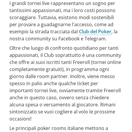
I grandi tornei live rappresentano un sogno per
tantissimi appassionati, ma i loro costi possono
scoraggiare. Tuttavia, esistono modi sostenibili
per provare a guadagnarne l'accesso, come ad
esempio la strada tracciata dal
Club del Poker
, la
nostra community su Facebook e Telegram.
Oltre che luogo di confronto quotidiano per tanti
appassionati, il Club soprattutto è una community
che offre ai suoi iscritti tanti Freeroll (tornei online
completamente gratuiti), in programma ogni
giorno dalle room partner. Inoltre, viene messo
spesso in palio anche qualche ticket per
importanti tornei live, ovviamente tramite Freeroll
anche in questo caso, ovvero senza chiedere
alcuna spesa o versamento al giocatore. Rimani
sintonizzato se vuoi cogliere al volo le prossime
occasioni!
Le principali poker rooms italiane mettono a