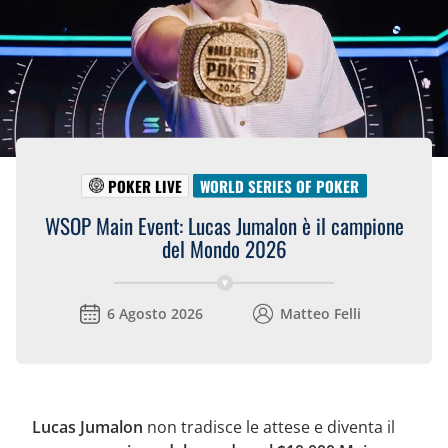
POKER LIVE
WORLD SERIES OF POKER
WSOP Main Event: Lucas Jumalon è il campione
del Mondo 2026
6 Agosto 2026
Matteo Felli
Lucas Jumalon
non tradisce le attese e diventa il