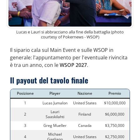
Lucas e Lauri si abbracciano alla fine della battaglia (photo
courtesy of Pokernews - WSOP)
Il sipario cala sul Main Event e sulle WSOP in
generale: l'appuntamento per l'eventuale rivincita
è tra un anno, con le
WSOP 2027
.
Il payout del tavolo finale
Posizione
Player
Nazione
Premio
1
Lucas Jumalon
United States
$10,000,000
Lauri
2
Finland
$6,000,000
Saaskilahti
3
Greg Mueller
Canada
$3,750,000
Michael
4
United States
$2,750,000
Gagliano