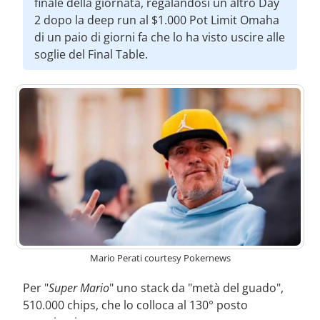
finale della giornata, regalandosi un altro Day
2 dopo la deep run al $1.000 Pot Limit Omaha
di un paio di giorni fa che lo ha visto uscire alle
soglie del Final Table.
Mario Perati courtesy Pokernews
Per "
Super Mario
" uno stack da "metà del guado",
510.000 chips, che lo colloca al 130° posto