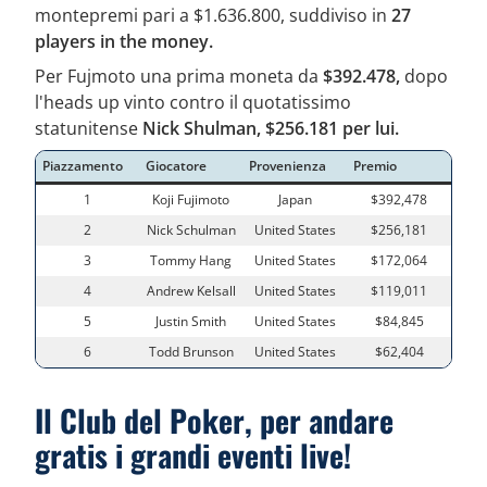
montepremi pari a $1.636.800, suddiviso in
27
players in the money.
Per Fujmoto una prima moneta da
$392.478,
dopo
l'heads up vinto contro il quotatissimo
statunitense
Nick Shulman, $256.181 per lui.
Piazzamento
Giocatore
Provenienza
Premio
1
Koji Fujimoto
Japan
$392,478
2
Nick Schulman
United States
$256,181
3
Tommy Hang
United States
$172,064
4
Andrew Kelsall
United States
$119,011
5
Justin Smith
United States
$84,845
6
Todd Brunson
United States
$62,404
Il Club del Poker, per andare
gratis i grandi eventi live!