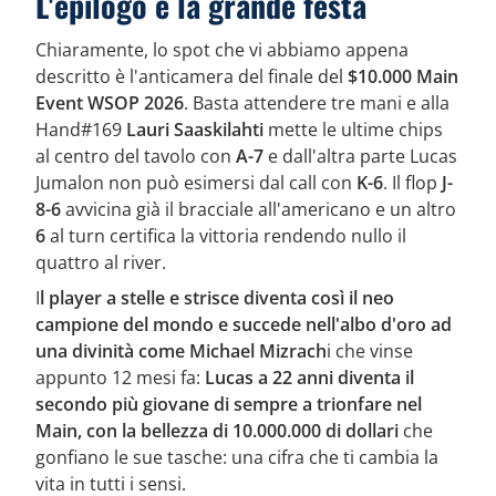
L'epilogo e la grande festa
Chiaramente, lo spot che vi abbiamo appena
descritto è l'anticamera del finale del
$10.000 Main
Event WSOP 2026
. Basta attendere tre mani e alla
Hand#169
Lauri Saaskilahti
mette le ultime chips
al centro del tavolo con
A-7
e dall'altra parte Lucas
Jumalon non può esimersi dal call con
K-6
. Il flop
J-
8-6
avvicina già il bracciale all'americano e un altro
6
al turn certifica la vittoria rendendo nullo il
quattro al river.
I
l player a stelle e strisce diventa così il neo
campione del mondo e succede nell'albo d'oro ad
una divinità come Michael Mizrach
i che vinse
appunto 12 mesi fa:
Lucas a 22 anni diventa il
secondo più giovane di sempre a trionfare nel
Main, con la bellezza di 10.000.000 di dollari
che
gonfiano le sue tasche: una cifra che ti cambia la
vita in tutti i sensi.