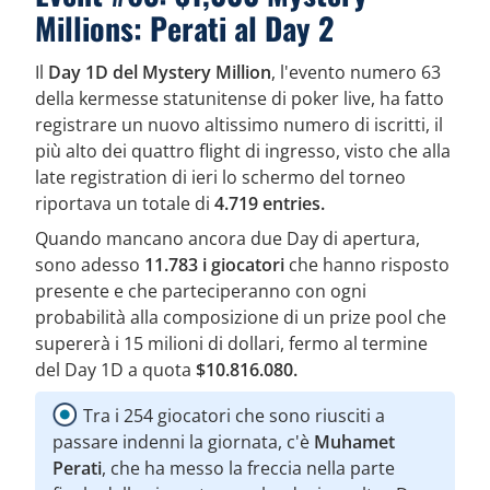
Millions
: Perati al Day 2
Il
Day 1D del Mystery Million
, l'evento numero 63
della kermesse statunitense di poker live, ha fatto
registrare un nuovo altissimo numero di iscritti, il
più alto dei quattro flight di ingresso, visto che alla
late registration di ieri lo schermo del torneo
riportava un totale di
4.719 entries.
Quando mancano ancora due Day di apertura,
sono adesso
11.783 i giocatori
che hanno risposto
presente e che parteciperanno con ogni
probabilità alla composizione di un prize pool che
supererà i 15 milioni di dollari, fermo al termine
del Day 1D a quota
$10.816.080.
Tra i 254 giocatori che sono riusciti a
passare indenni la giornata, c'è
Muhamet
Perati
, che ha messo la freccia nella parte