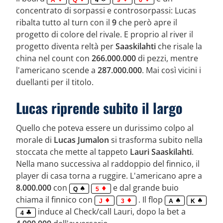
concentrato di sorpassi e controsorpassi: Lucas
ribalta tutto al turn con il
9
che però apre il
progetto di colore del rivale. E proprio al river il
progetto diventa reltà per
Saaskilahti
che risale la
china nel count con
266.000.000
di pezzi, mentre
l'americano scende a
287.000.000
. Mai così vicini i
duellanti per il titolo.
Lucas riprende subito il largo
Quello che poteva essere un durissimo colpo al
morale di
Lucas Jumalon
si trasforma subito nella
stoccata che mette al tappeto
Lauri Saaskilahti
.
Nella mano successiva al raddoppio del finnico, il
player di casa torna a ruggire. L'americano apre a
8.000.000
con
e dal grande buio
Q
5
chiama il finnico con
. Il flop
J
3
A
K
induce al Check/call Lauri, dopo la bet a
4