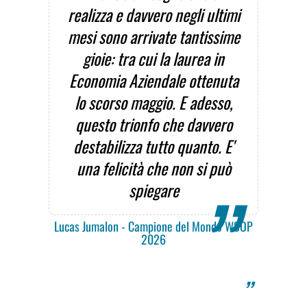
realizza e davvero negli ultimi
mesi sono arrivate tantissime
gioie: tra cui la laurea in
Economia Aziendale ottenuta
lo scorso maggio. E adesso,
questo trionfo che davvero
destabilizza tutto quanto. E'
una felicità che non si può
spiegare
Lucas Jumalon - Campione del Mondo WSOP
2026