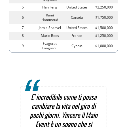
5
Han Feng
United States
$2,250,000
Rami
6
Canada
$1,750,000
Hammoud
7
Jamie Shaevel
United States
$1,500,000
8
Mario Boos
France
$1,250,000
Evagoras
9
Cyprus
$1,000,000
Evagorou
E' incredibile come ti possa
cambiare la vita nel giro di
pochi giorni. Vincere il Main
Event è un sogno che si