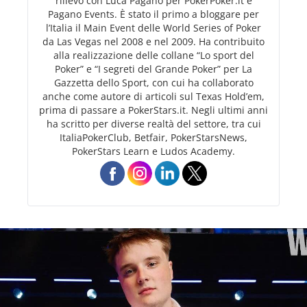
rilievo con Luca Pagano per PokerPoker.it e
Pagano Events. È stato il primo a bloggare per
l’Italia il Main Event delle World Series of Poker
da Las Vegas nel 2008 e nel 2009. Ha contribuito
alla realizzazione delle collane “Lo sport del
Poker” e “I segreti del Grande Poker” per La
Gazzetta dello Sport, con cui ha collaborato
anche come autore di articoli sul Texas Hold’em,
prima di passare a PokerStars.it. Negli ultimi anni
ha scritto per diverse realtà del settore, tra cui
ItaliaPokerClub, Betfair, PokerStarsNews,
PokerStars Learn e Ludos Academy.