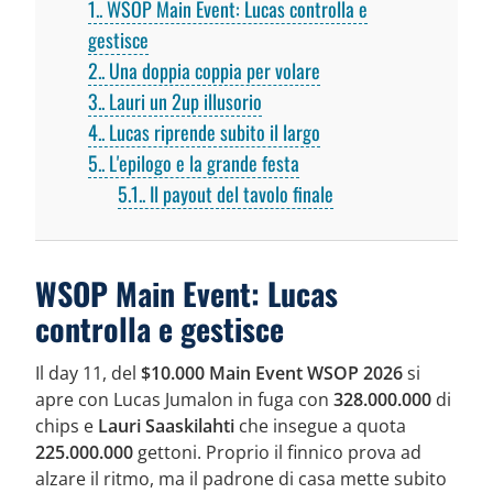
1.
WSOP Main Event: Lucas controlla e
gestisce
2.
Una doppia coppia per volare
3.
Lauri un 2up illusorio
4.
Lucas riprende subito il largo
5.
L'epilogo e la grande festa
5.1.
Il payout del tavolo finale
WSOP Main Event: Lucas
controlla e gestisce
Il day 11, del
$10.000 Main Event WSOP 2026
si
apre con Lucas Jumalon in fuga con
328.000.000
di
chips e
Lauri Saaskilahti
che insegue a quota
225.000.000
gettoni. Proprio il finnico prova ad
alzare il ritmo, ma il padrone di casa mette subito