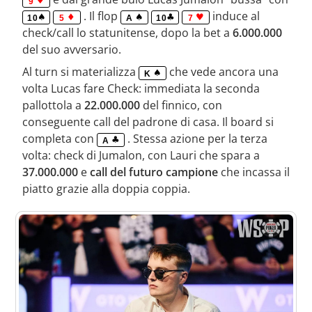
9
. Il flop
induce al
10
5
A
10
7
check/call lo statunitense, dopo la bet a
6.000.000
del suo avversario.
Al turn si materializza
che vede ancora una
K
volta Lucas fare Check: immediata la seconda
pallottola a
22.000.000
del finnico, con
conseguente call del padrone di casa. Il board si
completa con
. Stessa azione per la terza
A
volta: check di Jumalon, con Lauri che spara a
37.000.000
e
call del futuro campione
che incassa il
piatto grazie alla doppia coppia.