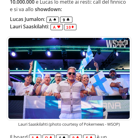
10.000.000
e Lucas lo mette ai resti: call del finnico
e si va allo
showdown:
Lucas Jumalon
:
A
9
Lauri Saaskilahti
:
A
10
Lauri Saaskilahti (photo courtesy of Pokernews - WSOP)
Il board
è un
A
Q
4
9
6