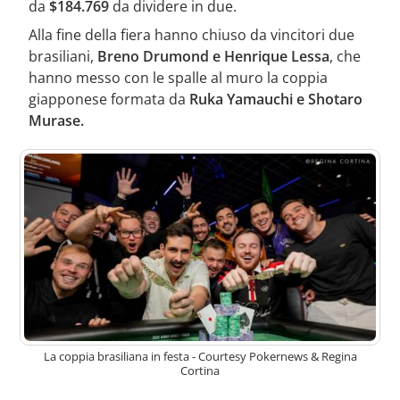
da
$184.769
da dividere in due.
Alla fine della fiera hanno chiuso da vincitori due
brasiliani,
Breno Drumond e Henrique Lessa
, che
hanno messo con le spalle al muro la coppia
giapponese formata da
Ruka Yamauchi e Shotaro
Murase.
La coppia brasiliana in festa - Courtesy Pokernews & Regina
Cortina