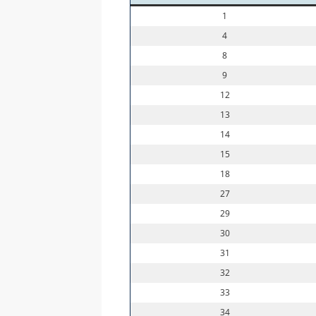
1
4
8
9
12
13
14
15
18
27
29
30
31
32
33
34