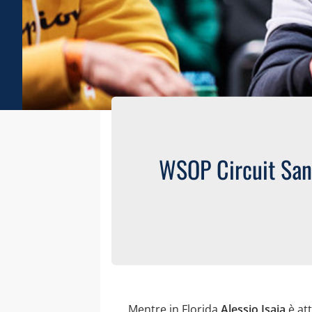
WSOP Circuit Sanre
Mentre in Florida
Alessio Isaia
è at