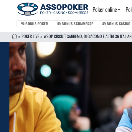
Vai al contenuto
Poker online
Pok
🎁 BONUS POKER
🎁 BONUS SCOMMESSE
🎁 BONUS CASINÒ
»
POKER LIVE
»
WSOP CIRCUIT SANREMO, DI GIACOMO E ALTRI 36 ITALIANI