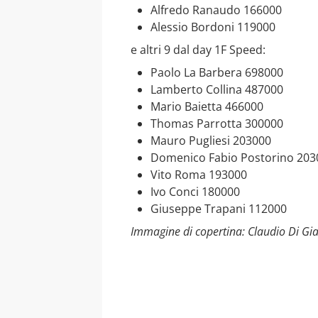
Alfredo Ranaudo 166000
Alessio Bordoni 119000
e altri 9 dal day 1F Speed:
Paolo La Barbera 698000
Lamberto Collina 487000
Mario Baietta 466000
Thomas Parrotta 300000
Mauro Pugliesi 203000
Domenico Fabio Postorino 203
Vito Roma 193000
Ivo Conci 180000
Giuseppe Trapani 112000
Immagine di copertina: Claudio Di Gi