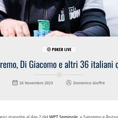
POKER LIVE
mo, Di Giacomo e altri 36 italiani q
26 Novembre 2023
Domenico Gioffrè
teso stanotte al day 2 del
WPT Seminole
, a Sanremo e Rozva