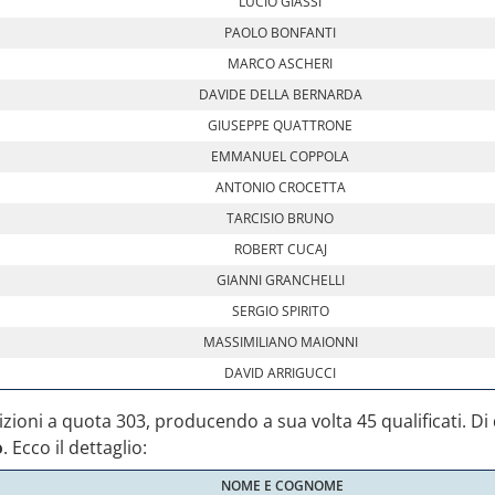
LUCIO GIASSI
PAOLO BONFANTI
MARCO ASCHERI
DAVIDE DELLA BERNARDA
GIUSEPPE QUATTRONE
EMMANUEL COPPOLA
ANTONIO CROCETTA
TARCISIO BRUNO
ROBERT CUCAJ
GIANNI GRANCHELLI
SERGIO SPIRITO
MASSIMILIANO MAIONNI
DAVID ARRIGUCCI
izioni a quota 303, producendo a sua volta 45 qualificati. Di q
ò
. Ecco il dettaglio:
NOME E COGNOME