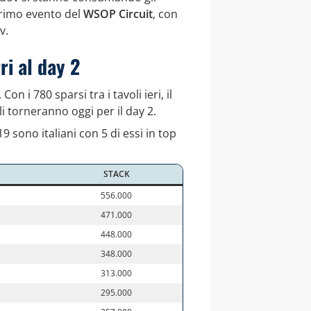
 primo evento del
WSOP Circuit
, con
v.
ri al day 2
n i 780 sparsi tra i tavoli ieri, il
li torneranno oggi per il day 2.
19 sono italiani con 5 di essi in top
STACK
556.000
471.000
448.000
348.000
313.000
295.000