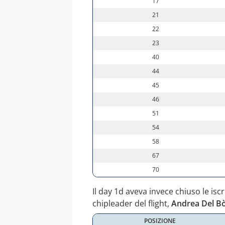
17
21
22
23
40
44
45
46
51
54
58
67
70
Il day 1d aveva invece chiuso le iscr
chipleader del flight,
Andrea Del B
POSIZIONE