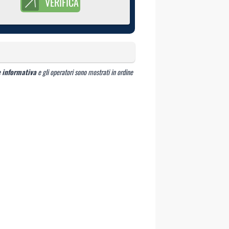
VERIFICA
e
informativa
e gli operatori sono mostrati in ordine