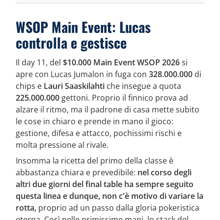
WSOP Main Event: Lucas
controlla e gestisce
Il day 11, del
$10.000 Main Event WSOP 2026
si
apre con Lucas Jumalon in fuga con
328.000.000
di
chips e
Lauri Saaskilahti
che insegue a quota
225.000.000
gettoni. Proprio il finnico prova ad
alzare il ritmo, ma il padrone di casa mette subito
le cose in chiaro e prende in mano il gioco:
gestione, difesa e attacco, pochissimi rischi e
molta pressione al rivale.
Insomma la ricetta del primo della classe è
abbastanza chiara e prevedibile:
nel corso degli
altri due giorni del final table ha sempre seguito
questa linea e dunque, non c'è motivo di variare la
rotta,
proprio ad un passo dalla gloria pokeristica
eterna. Così nelle primissime mani, lo stack del