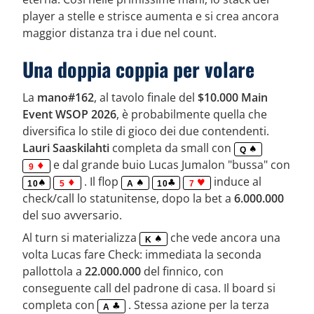
player a stelle e strisce aumenta e si crea ancora
maggior distanza tra i due nel count.
Una doppia coppia per volare
La
mano#162
, al tavolo finale del
$10.000 Main
Event WSOP 2026
, è probabilmente quella che
diversifica lo stile di gioco dei due contendenti.
Lauri Saaskilahti
completa da small con
Q
e dal grande buio Lucas Jumalon "bussa" con
9
. Il flop
induce al
10
5
A
10
7
check/call lo statunitense, dopo la bet a
6.000.000
del suo avversario.
Al turn si materializza
che vede ancora una
K
volta Lucas fare Check: immediata la seconda
pallottola a
22.000.000
del finnico, con
conseguente call del padrone di casa. Il board si
completa con
. Stessa azione per la terza
A