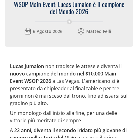
WSOP Main Event: Lucas Jumalon è il campione
del Mondo 2026
6 Agosto 2026
Matteo Felli
Lucas Jumalon
non tradisce le attese e diventa il
nuovo campione del mondo nel $10.000 Main
Event WSOP 2026
a Las Vegas. L'americano si è
presentato da chipleader al final table e per tre
giorni non è mai sceso dal trono, fino ad issarsi sul
gradino più alto.
Un monologo dall'inizio alla fine, per una delle
vittorie più meritate di sempre.
A
22 anni, diventa il secondo iridato più giovane di
sempre nella storia del Main
e incassa il primo