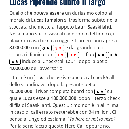
Lucas riprende subito il largo
Quello che poteva essere un durissimo colpo al
morale di
Lucas Jumalon
si trasforma subito nella
stoccata che mette al tappeto
Lauri Saaskilahti
.
Nella mano successiva al raddoppio del finnico, il
player di casa torna a ruggire. L'americano apre a
8.000.000
con
e dal grande buio
Q
5
chiama il finnico con
. Il flop
J
3
A
K
induce al Check/call Lauri, dopo la bet a
4
4.000.000
dell'avversario.
Il turn è un
che assiste ancora al check/call
J
dello scandinavo, dopo la pesante bet a
40.000.000
. Il river completa board con
sul
6
quale Lucas esce a
180.000.000,
dopo il terzo check
di fila di Saaskilahti. Quest'ultimo non è in allin, ma
in caso di call errato resterebbe con 34 milioni. Ci
pensa a lungo ed esclama: "
To hero or not to hero?
" .
Per la serie faccio questo Hero Call oppure no.