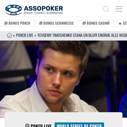
Vai al contenuto
Search for:
🎁 BONUS POKER
🎁 BONUS SCOMMESSE
🎁 BONUS CASINÒ
🔥 SC
»
POKER LIVE
»
POKER LIVE
WORLD SERIES OF POKER