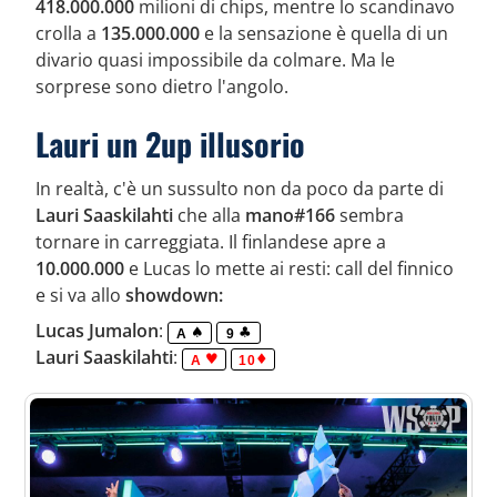
418.000.000
milioni di chips, mentre lo scandinavo
crolla a
135.000.000
e la sensazione è quella di un
divario quasi impossibile da colmare. Ma le
sorprese sono dietro l'angolo.
Lauri un 2up illusorio
In realtà, c'è un sussulto non da poco da parte di
Lauri Saaskilahti
che alla
mano#166
sembra
tornare in carreggiata. Il finlandese apre a
10.000.000
e Lucas lo mette ai resti: call del finnico
e si va allo
showdown:
Lucas Jumalon
:
A
9
Lauri Saaskilahti
:
A
10