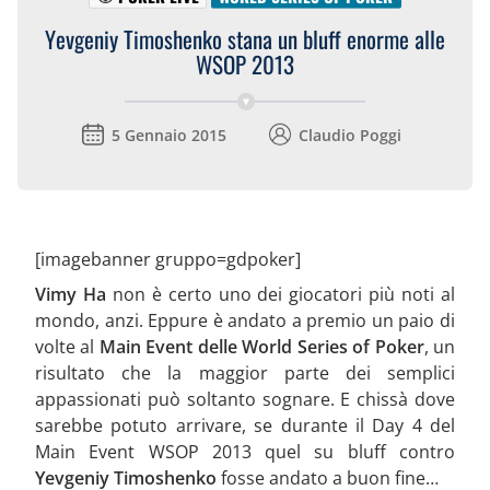
Yevgeniy Timoshenko stana un bluff enorme alle
WSOP 2013
5 Gennaio 2015
Claudio Poggi
[imagebanner gruppo=gdpoker]
Vimy Ha
non è certo uno dei giocatori più noti al
mondo, anzi. Eppure è andato a premio un paio di
volte al
Main Event delle World Series of Poker
, un
risultato che la maggior parte dei semplici
appassionati può soltanto sognare. E chissà dove
sarebbe potuto arrivare, se durante il Day 4 del
Main Event WSOP 2013 quel su bluff contro
Yevgeniy Timoshenko
fosse andato a buon fine…