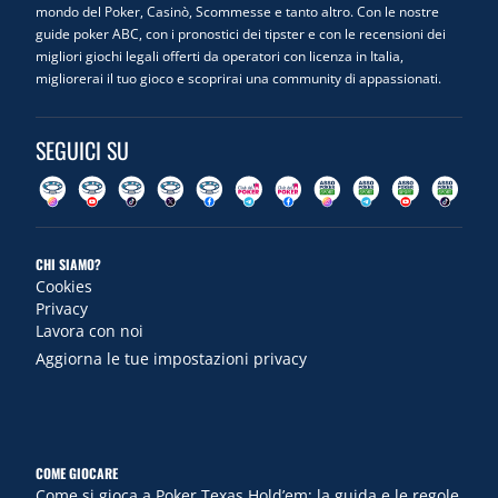
mondo del Poker, Casinò, Scommesse e tanto altro. Con le nostre
guide poker ABC, con i pronostici dei tipster e con le recensioni dei
migliori giochi legali offerti da operatori con licenza in Italia,
migliorerai il tuo gioco e scoprirai una community di appassionati.
SEGUICI SU
CHI SIAMO?
Cookies
Privacy
Lavora con noi
Aggiorna le tue impostazioni privacy
COME GIOCARE
Come si gioca a Poker Texas Hold’em: la guida e le regole