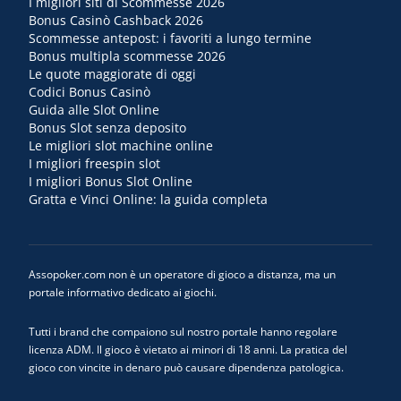
I migliori siti di Scommesse 2026
Bonus Casinò Cashback 2026
Scommesse antepost: i favoriti a lungo termine
Bonus multipla scommesse 2026
Le quote maggiorate di oggi
Codici Bonus Casinò
Guida alle Slot Online
Bonus Slot senza deposito
Le migliori slot machine online
I migliori freespin slot
I migliori Bonus Slot Online
Gratta e Vinci Online: la guida completa
Assopoker.com non è un operatore di gioco a distanza, ma un
portale informativo dedicato ai giochi.
Tutti i brand che compaiono sul nostro portale hanno regolare
licenza ADM. Il gioco è vietato ai minori di 18 anni. La pratica del
gioco con vincite in denaro può causare dipendenza patologica.