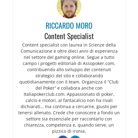
RICCARDO MORO
Content Specialist
Content specialist con laurea in Scienze della
Comunicazione e oltre dieci anni di esperienza
nel settore del gaming online. Segue a tutto
campo i progetti editoriali di Assopoker.com,
contribuendo allo sviluppo dei contenuti
strategici del sito e collaborando
quotidianamente con il team. Organizza il “Club
del Poker” e collabora anche con
Italiapokerclub.com. Appassionato di poker,
calcio e motori, al fantacalcio non ha rivali
dichiarati… ma continua a cercarne, giusto per
tenersi allenato. Crede che conoscere a fondo un
settore sia essenziale per raccontarlo con
chiarezza, competenza e, quando serve, un
pizzico di ironia.