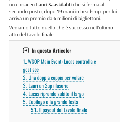
un coriaceo
Lauri Saaskilahti
che si ferma al
secondo posto, dopo
19
mani in heads-up: per lui
arriva un premio da
6
milioni di bigliettoni.
Vediamo tutto quello che è successo nell'ultimo
atto del tavolo finale.
In questo Articolo:
1.
WSOP Main Event: Lucas controlla e
gestisce
2.
Una doppia coppia per volare
3.
Lauri un 2up illusorio
4.
Lucas riprende subito il largo
5.
L'epilogo e la grande festa
5.1.
Il payout del tavolo finale