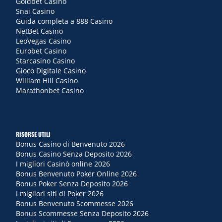
Goldbet Casino
Snai Casino
Guida completa a 888 Casino
NetBet Casino
LeoVegas Casino
Eurobet Casino
Starcasino Casino
Gioco Digitale Casino
William Hill Casino
Marathonbet Casino
RISORSE UTILI
Bonus Casino di Benvenuto 2026
Bonus Casino Senza Deposito 2026
I migliori Casinò online 2026
Bonus Benvenuto Poker Online 2026
Bonus Poker Senza Deposito 2026
I migliori siti di Poker 2026
Bonus Benvenuto Scommesse 2026
Bonus Scommesse Senza Deposito 2026