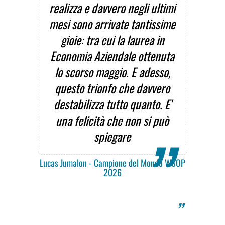
realizza e davvero negli ultimi
mesi sono arrivate tantissime
gioie: tra cui la laurea in
Economia Aziendale ottenuta
lo scorso maggio. E adesso,
questo trionfo che davvero
destabilizza tutto quanto. E'
una felicità che non si può
spiegare
Lucas Jumalon - Campione del Mondo WSOP
2026