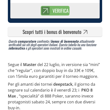
VERIFICA
Scopri tutti i bonus di benvenuto
Questo
comparatore
confronta i
bonus di benvenuto
attualmente
verificabili sui siti degli operatori italiani. Questa tabella ha una funzione
informativa
e gli operatori sono mostrati in ordine casuale.
Segue il
Master
del 22 luglio, in versione sia “mini”
che “regular”, con doppio buy in da 33€ e 109€,
con 15mila euro garantiti per il torneo maggiore.
Per gli amanti dei tornei
deepstack
, il giorno da
segnare sul calendario è il venerdì 23; i
PKO 8
Max
, “specialità” di 888 Poker, saranno invece
protagonisti sabato 24, sempre con due diversi
buy-in.