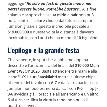
aggiunge "
Ho solo un Jack in questa mano, ma
potrei essere buono. Potrebbe bastare
". Alla fine
chiama e scopre che la sua
middle pair
non può
nulla contro il colore chiuso dal futuro campione.
Jumalon grazie a questo incredibile pot sale a
519.000.000
e questa volta la distanza è davvero
incolmabile, con Lauri che ha meno di
10
big blind.
L'epilogo e la grande festa
Chiaramente, lo spot che vi abbiamo appena
descritto è l'anticamera del finale del
$10.000 Main
Event WSOP 2026
. Basta attendere tre mani e alla
Hand#169
Lauri Saaskilahti
mette le ultime chips
al centro del tavolo con
A-7
e dall'altra parte Lucas
Jumalon non può esimersi dal call con
K-6
. Il flop
J-
8-6
avvicina già il bracciale all'americano e un altro
6
al turn certifica la vittoria rendendo nullo il
quattro al river.