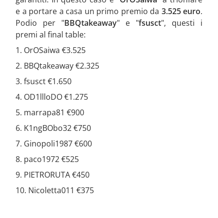
e a portare a casa un primo premio da
3.525 euro
.
Podio per "
BBQtakeaway
" e "
fsusct
", questi i
premi al final table:
1. OrOSaiwa €3.525
2. BBQtakeaway €2.325
3. fsusct €1.650
4. OD1llloDO €1.275
5. marrapa81 €900
6. K1ngBObo32 €750
7. Ginopoli1987 €600
8. paco1972 €525
9. PIETRORUTA €450
10. Nicoletta011 €375