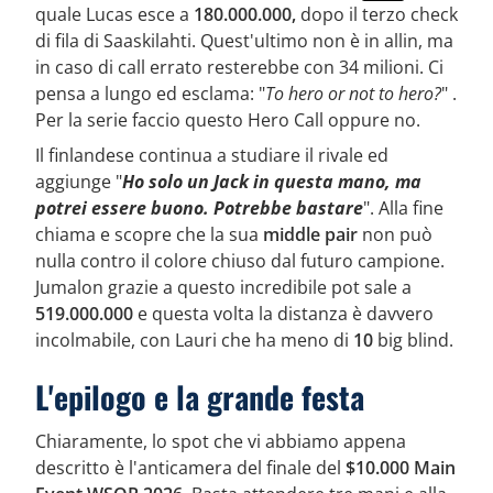
quale Lucas esce a
180.000.000,
dopo il terzo check
di fila di Saaskilahti. Quest'ultimo non è in allin, ma
in caso di call errato resterebbe con 34 milioni. Ci
pensa a lungo ed esclama: "
To hero or not to hero?
" .
Per la serie faccio questo Hero Call oppure no.
Il finlandese continua a studiare il rivale ed
aggiunge "
Ho solo un Jack in questa mano, ma
potrei essere buono. Potrebbe bastare
". Alla fine
chiama e scopre che la sua
middle pair
non può
nulla contro il colore chiuso dal futuro campione.
Jumalon grazie a questo incredibile pot sale a
519.000.000
e questa volta la distanza è davvero
incolmabile, con Lauri che ha meno di
10
big blind.
L'epilogo e la grande festa
Chiaramente, lo spot che vi abbiamo appena
descritto è l'anticamera del finale del
$10.000 Main