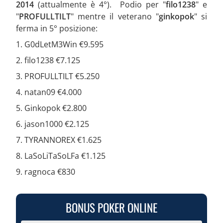
2014
(attualmente è 4°). Podio per "
filo1238
" e
"
PROFULLTILT
" mentre il veterano "
ginkopok
" si
ferma in 5° posizione:
1. G0dLetM3Win €9.595
2. filo1238 €7.125
3. PROFULLTILT €5.250
4. natan09 €4.000
5. Ginkopok €2.800
6. jason1000 €2.125
7. TYRANNOREX €1.625
8. LaSoLiTaSoLFa €1.125
9. ragnoca €830
BONUS POKER ONLINE