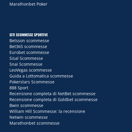
Marathonbet Poker
SITI SCOMMESSE SPORTIVE
Betsson scommesse
Bet365 scommesse
Eurobet scommesse
Sisal Scommesse
Snai Scommesse
LeoVegas scommesse
Guida a Lottomatica scommesse
Pokerstars Scommesse
888 Sport
Recensione completa di NetBet scommesse
Recensione completa di Goldbet scommesse
Bwin scommesse
William Hill Scommesse: la recensione
Netwin scommesse
Marathonbet scommesse