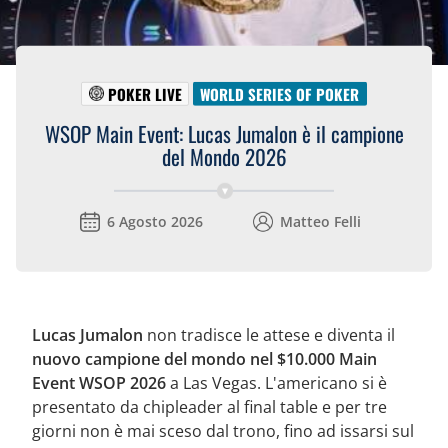
POKER LIVE
WORLD SERIES OF POKER
WSOP Main Event: Lucas Jumalon è il campione
del Mondo 2026
6 Agosto 2026
Matteo Felli
Lucas Jumalon
non tradisce le attese e diventa il
nuovo campione del mondo nel $10.000 Main
Event WSOP 2026
a Las Vegas. L'americano si è
presentato da chipleader al final table e per tre
giorni non è mai sceso dal trono, fino ad issarsi sul