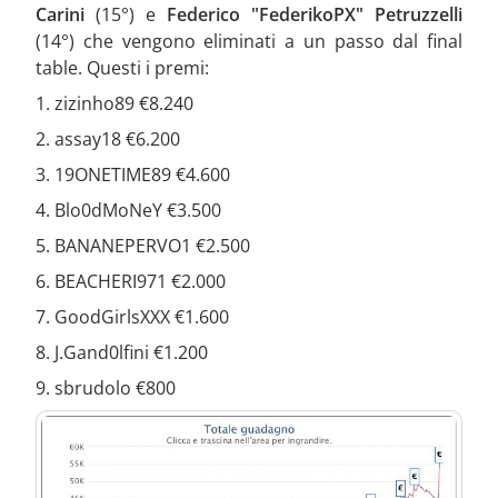
Carini
(15°) e
Federico "FederikoPX" Petruzzelli
(14°) che vengono eliminati a un passo dal final
table. Questi i premi:
1. zizinho89 €8.240
2. assay18 €6.200
3. 19ONETIME89 €4.600
4. Blo0dMoNeY €3.500
5. BANANEPERVO1 €2.500
6. BEACHERI971 €2.000
7. GoodGirlsXXX €1.600
8. J.Gand0lfini €1.200
9. sbrudolo €800