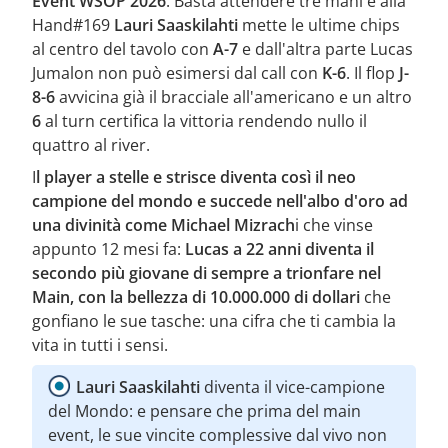
Event WSOP 2026
. Basta attendere tre mani e alla
Hand#169
Lauri Saaskilahti
mette le ultime chips
al centro del tavolo con
A-7
e dall'altra parte Lucas
Jumalon non può esimersi dal call con
K-6
. Il flop
J-
8-6
avvicina già il bracciale all'americano e un altro
6
al turn certifica la vittoria rendendo nullo il
quattro al river.
I
l player a stelle e strisce diventa così il neo
campione del mondo e succede nell'albo d'oro ad
una divinità come Michael Mizrach
i che vinse
appunto 12 mesi fa:
Lucas a 22 anni diventa il
secondo più giovane di sempre a trionfare nel
Main, con la bellezza di 10.000.000 di dollari
che
gonfiano le sue tasche: una cifra che ti cambia la
vita in tutti i sensi.
Lauri Saaskilahti
diventa il vice-campione
del Mondo: e pensare che prima del main
event, le sue vincite complessive dal vivo non