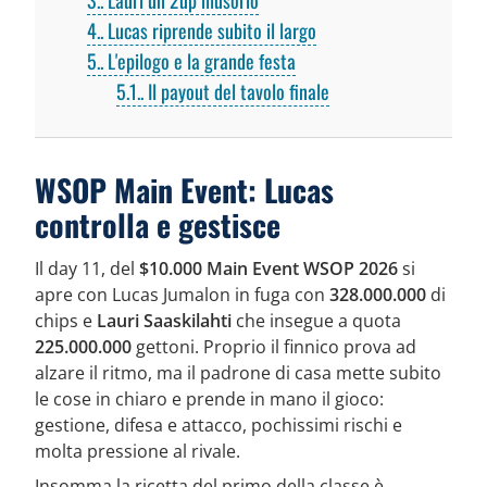
3.
Lauri un 2up illusorio
4.
Lucas riprende subito il largo
5.
L'epilogo e la grande festa
5.1.
Il payout del tavolo finale
WSOP Main Event: Lucas
controlla e gestisce
Il day 11, del
$10.000 Main Event WSOP 2026
si
apre con Lucas Jumalon in fuga con
328.000.000
di
chips e
Lauri Saaskilahti
che insegue a quota
225.000.000
gettoni. Proprio il finnico prova ad
alzare il ritmo, ma il padrone di casa mette subito
le cose in chiaro e prende in mano il gioco:
gestione, difesa e attacco, pochissimi rischi e
molta pressione al rivale.
Insomma la ricetta del primo della classe è