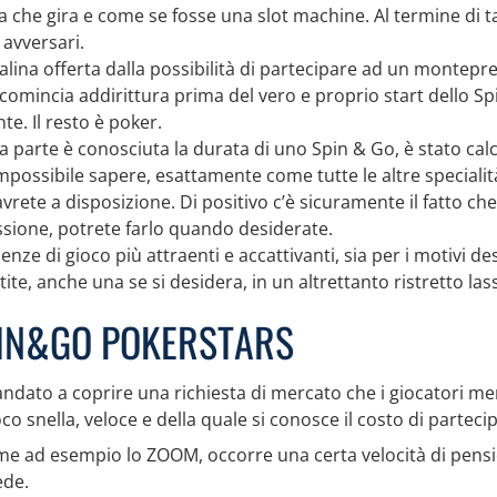
ta che gira e come se fosse una slot machine. Al termine di 
 avversari.
nalina offerta dalla possibilità di partecipare ad un montepre
, comincia addirittura prima del vero e proprio start dello Sp
te. Il resto è poker.
a parte è conosciuta la durata di uno Spin & Go, è stato calc
è impossibile sapere, esattamente come tutte le altre special
ete a disposizione. Di positivo c’è sicuramente il fatto che,
ssione, potrete farlo quando desiderate.
nze di gioco più attraenti e accattivanti, sia per i motivi desc
ite, anche una se si desidera, in un altrettanto ristretto la
PIN&GO POKERSTARS
andato a coprire una richiesta di mercato che i giocatori m
oco snella, veloce e della quale si conosce il costo di parte
me ad esempio lo ZOOM, occorre una certa velocità di pensie
ede.