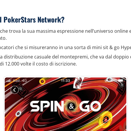
el PokerStars Network?
 che trova la sua massima espressione nell’universo online 
ato.
iocatori che si misureranno in una sorta di mini sit & go Hyp
lla distribuzione casuale del montepremi, che va dal doppio d
12.000 volte il costo di iscrizione.