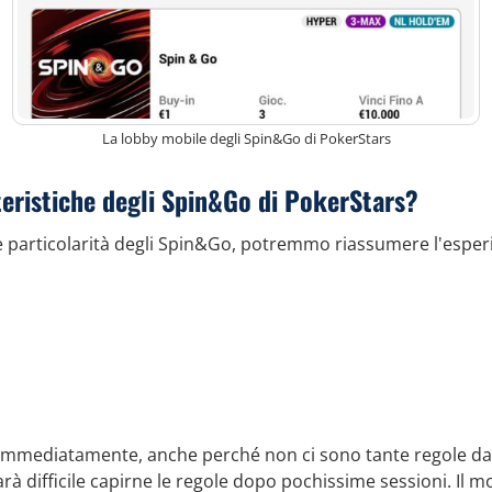
La lobby mobile degli Spin&Go di PokerStars
tteristiche degli Spin&Go di PokerStars?
 particolarità degli Spin&Go, potremmo riassumere l'esperi
a immediatamente, anche perché non ci sono tante regole da
arà difficile capirne le regole dopo pochissime sessioni. Il 