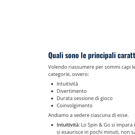
Quali sono le principali cara
Volendo riassumere per sommi capi le
categorie, ovvero:
Intuitività
Divertimento
Durata sessione di gioco
Coinvolgimento
Andiamo a vedere ciascuna di esse.
Intuitività
: Lo Spin & Go si impar
si esaurisce in pochi minuti, non s