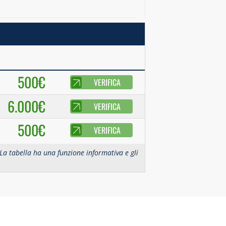
500€
VERIFICA
6.000€
VERIFICA
500€
VERIFICA
 La tabella ha una funzione informativa e gli