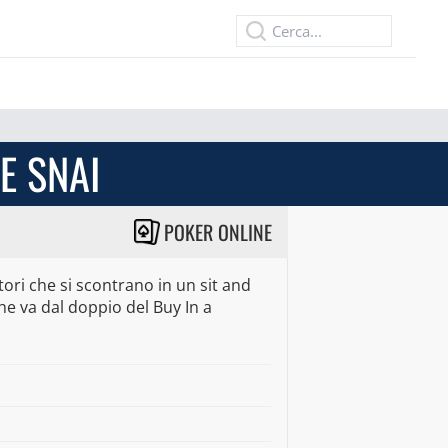
Search for:
E SNAI
POKER ONLINE
ori che si scontrano in un sit and
he va dal doppio del Buy In a