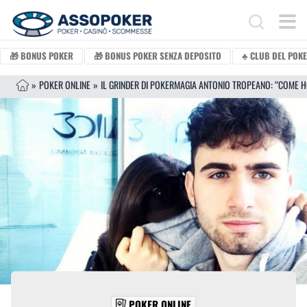
Vai al contenuto
Search for:
🎁 BONUS POKER
🎁 BONUS POKER SENZA DEPOSITO
♣️ CLUB DEL POK
»
POKER ONLINE
»
POKER ONLINE