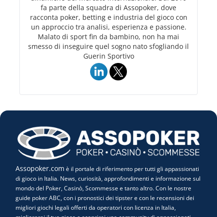
fa parte della squadra di Assopoker, dove
racconta poker, betting e industria del gioco con
un approccio tra analisi, esperienza e passione.
Malato di sport fin da bambino, non ha mai
smesso di inseguire quel sogno nato sfogliando il
Guerin Sportivo
Assopoker.com
è il portale di riferimento per tutti gli appassionati
di gioco in Italia. News, curiosità, approfondimenti e informazione sul
mondo del Poker, Casinò, Scommesse e tanto altro. Con le nostre
guide poker ABC, con i pronostici dei tipster e con le recensioni dei
migliori giochi legali offerti da operatori con licenza in Italia,