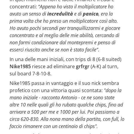
concentrati:
“Appena ho visto il moltiplicatore ho
avuto un senso di
incredulità
e di
panico
, era la
prima volta che ho preso un moltiplicatore così alto.
Ho avuto pochi secondi per tranquillizzarmi e giocare
concentrato e al meglio delle mie abilità, cercando di
non farmi condizionare dal montepremi e penso di
esserci riuscito anche se non è stato facile”.
In una delle mani iniziali, con trips di 8 (6-8 suited)
Nike1985
riesce ad eliminare
grfrgr
(A-K) al turn,
sul board 7-8-10-8.
Nike1985 passa in vantaggio e il suo nick sembra
profetico con una vittoria quasi scontata:
"dopo la
mano iniziale - racconta Antonio - ce ne sono state
altre 10 nelle quali gli ho rubato qualche chips, fino ad
arrivare a 500 per me e 1000 per lui. Poi passiamo a
circa 620-830. Alla nona mano della partita, con full, lo
faccio rimanere con un centinaio di chips".