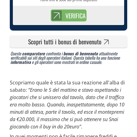
VERIFICA
Scopri tutti i bonus di benvenuto
Questo
comparatore
confronta i
bonus di benvenuto
attualmente
verificabili sui siti degli operatori italiani. Questa tabella ha una funzione
informativa
e gli operatori sono mostrati in ordine casuale.
Scopriamo quale è stata la sua reazione all'alba di
sabato:
“Erano le 5 del mattino e stavo aspettando i
giocatori che si unissero dal tavolo, dato che il traffico
era molto basso. Quando, inaspettatamente, dopo 10
minuti di attesa, parte il tavolo, ed esce il montepremi
da €20.000, il massimo che si può ottenere su Snai
giocando con il buy in da 20euro”
.
In quei momenti non è facile rimanere freddi e