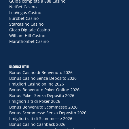
Guida completa a 888 Casino
NetBet Casino
LeoVegas Casino
Eurobet Casino
Starcasino Casino
Gioco Digitale Casino
William Hill Casino
Marathonbet Casino
RISORSE UTILI
Bonus Casino di Benvenuto 2026
Bonus Casino Senza Deposito 2026
I migliori Casinò online 2026
Bonus Benvenuto Poker Online 2026
Bonus Poker Senza Deposito 2026
I migliori siti di Poker 2026
Bonus Benvenuto Scommesse 2026
Bonus Scommesse Senza Deposito 2026
I migliori siti di Scommesse 2026
Bonus Casinò Cashback 2026