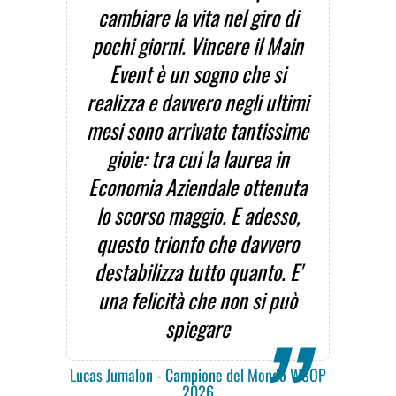
cambiare la vita nel giro di
pochi giorni. Vincere il Main
Event è un sogno che si
realizza e davvero negli ultimi
mesi sono arrivate tantissime
gioie: tra cui la laurea in
Economia Aziendale ottenuta
lo scorso maggio. E adesso,
questo trionfo che davvero
destabilizza tutto quanto. E'
una felicità che non si può
spiegare
Lucas Jumalon - Campione del Mondo WSOP
2026