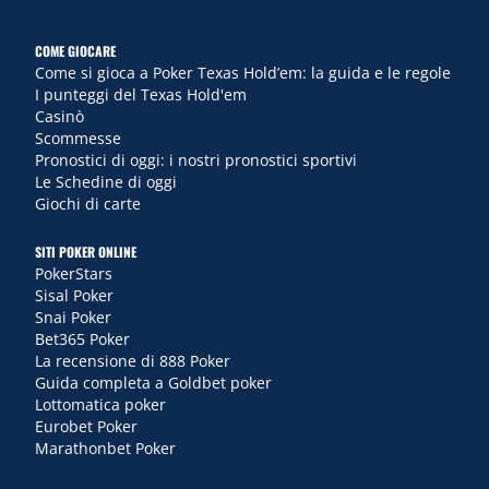
COME GIOCARE
Come si gioca a Poker Texas Hold’em: la guida e le regole
I punteggi del Texas Hold'em
Casinò
Scommesse
Pronostici di oggi: i nostri pronostici sportivi
Le Schedine di oggi
Giochi di carte
SITI POKER ONLINE
PokerStars
Sisal Poker
Snai Poker
Bet365 Poker
La recensione di 888 Poker
Guida completa a Goldbet poker
Lottomatica poker
Eurobet Poker
Marathonbet Poker