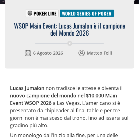
POKER LIVE
WORLD SERIES OF POKER
WSOP Main Event: Lucas Jumalon è il campione
del Mondo 2026
6 Agosto 2026
Matteo Felli
Lucas Jumalon
non tradisce le attese e diventa il
nuovo campione del mondo nel $10.000 Main
Event WSOP 2026
a Las Vegas. L'americano si è
presentato da chipleader al final table e per tre
giorni non è mai sceso dal trono, fino ad issarsi sul
gradino più alto.
Un monologo dall'inizio alla fine, per una delle