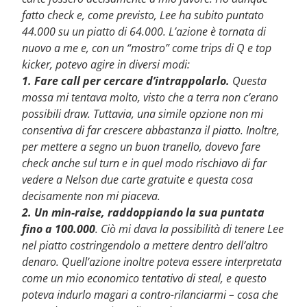
fatto check e, come previsto, Lee ha subito puntato
44.000 su un piatto di 64.000. L’azione è tornata di
nuovo a me e, con un “mostro” come trips di Q e top
kicker, potevo agire in diversi modi:
1. Fare call per cercare d’intrappolarlo.
Questa
mossa mi tentava molto, visto che a terra non c’erano
possibili draw. Tuttavia, una simile opzione non mi
consentiva di far crescere abbastanza il piatto. Inoltre,
per mettere a segno un buon tranello, dovevo fare
check anche sul turn e in quel modo rischiavo di far
vedere a Nelson due carte gratuite e questa cosa
decisamente non mi piaceva.
2. Un min-raise, raddoppiando la sua puntata
fino a 100.000
. Ciò mi dava la possibilità di tenere Lee
nel piatto costringendolo a mettere dentro dell’altro
denaro. Quell’azione inoltre poteva essere interpretata
come un mio economico tentativo di steal, e questo
poteva indurlo magari a contro-rilanciarmi – cosa che