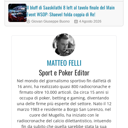
Il bluff di Saaskilathi 8 left al tavolo finale del Main
Event WSOP: Shaevel folda coppia di Re!
Giovan Giuseppe Buono
4 Agosto 2026
MATTEO FELLI
Sport e Poker Editor
Nel mondo del giornalismo sportivo fin dall’età di
16 anni, ha realizzato quasi 800 radiocronache e
firmato oltre 10.000 articoli. Da circa 15 anni si
occupa di poker, betting e gaming, diventando
una delle firme più esperte del settore. Nato il 12
marzo 1983 e residente a Borgo San Lorenzo, nel
cuore del Mugello, ha iniziato con le
radiocronache del calcio dilettantistico, intuendo
fin da subito che quella sarebbe stata la sua