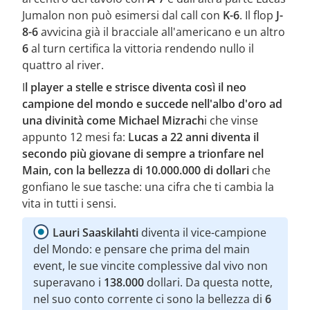
Jumalon non può esimersi dal call con
K-6
. Il flop
J-
8-6
avvicina già il bracciale all'americano e un altro
6
al turn certifica la vittoria rendendo nullo il
quattro al river.
I
l player a stelle e strisce diventa così il neo
campione del mondo e succede nell'albo d'oro ad
una divinità come Michael Mizrach
i che vinse
appunto 12 mesi fa:
Lucas a 22 anni diventa il
secondo più giovane di sempre a trionfare nel
Main, con la bellezza di 10.000.000 di dollari
che
gonfiano le sue tasche: una cifra che ti cambia la
vita in tutti i sensi.
Lauri Saaskilahti
diventa il vice-campione
del Mondo: e pensare che prima del main
event, le sue vincite complessive dal vivo non
superavano i
138.000
dollari. Da questa notte,
nel suo conto corrente ci sono la bellezza di
6