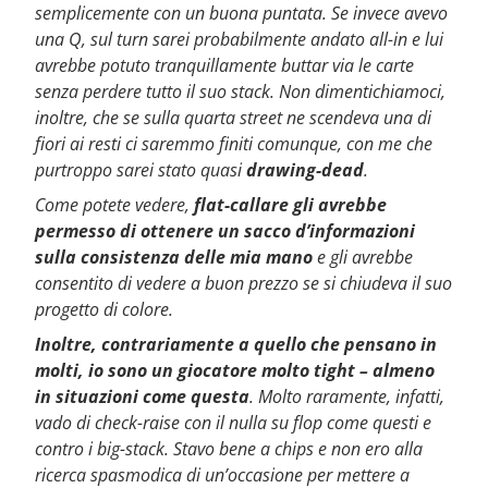
semplicemente con un buona puntata. Se invece avevo
una Q, sul turn sarei probabilmente andato all-in e lui
avrebbe potuto tranquillamente buttar via le carte
senza perdere tutto il suo stack. Non dimentichiamoci,
inoltre, che se sulla quarta street ne scendeva una di
fiori ai resti ci saremmo finiti comunque, con me che
purtroppo sarei stato quasi
drawing-dead
.
Come potete vedere,
flat-callare gli avrebbe
permesso di ottenere un sacco d’informazioni
sulla consistenza delle mia mano
e gli avrebbe
consentito di vedere a buon prezzo se si chiudeva il suo
progetto di colore.
Inoltre, contrariamente a quello che pensano in
molti, io sono un giocatore molto tight – almeno
in situazioni come questa
. Molto raramente, infatti,
vado di check-raise con il nulla su flop come questi e
contro i big-stack. Stavo bene a chips e non ero alla
ricerca spasmodica di un’occasione per mettere a