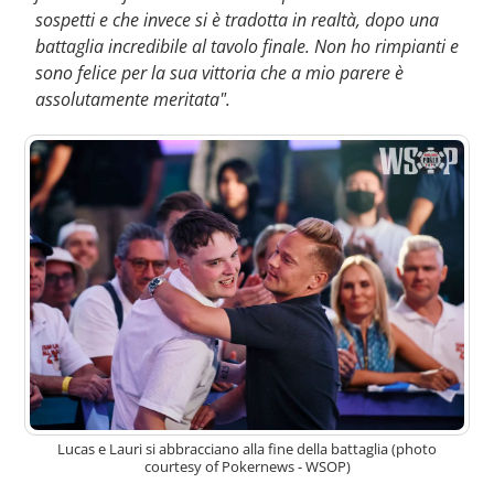
sospetti e che invece si è tradotta in realtà, dopo una
battaglia incredibile al tavolo finale. Non ho rimpianti e
sono felice per la sua vittoria che a mio parere è
assolutamente meritata".
Lucas e Lauri si abbracciano alla fine della battaglia (photo
courtesy of Pokernews - WSOP)