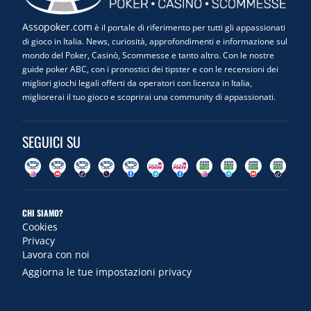
Assopoker.com
è il portale di riferimento per tutti gli appassionati
di gioco in Italia. News, curiosità, approfondimenti e informazione sul
mondo del Poker, Casinò, Scommesse e tanto altro. Con le nostre
guide poker ABC, con i pronostici dei tipster e con le recensioni dei
migliori giochi legali offerti da operatori con licenza in Italia,
migliorerai il tuo gioco e scoprirai una community di appassionati.
SEGUICI SU
CHI SIAMO?
Cookies
Privacy
Lavora con noi
Aggiorna le tue impostazioni privacy