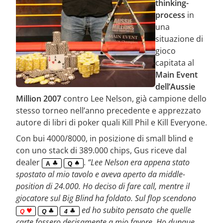
thinking-
process
in
una
situazione di
gioco
capitata al
Main Event
dell’Aussie
Million 2007
contro Lee Nelson, già campione dello
stesso torneo nell’anno precedente e apprezzato
autore di libri di poker quali Kill Phil e Kill Everyone.
Con bui 4000/8000, in posizione di small blind e
con uno stack di 389.000 chips, Gus riceve dal
dealer
.
“Lee Nelson era appena stato
A
Q
spostato al mio tavolo e aveva aperto da middle-
position di 24.000. Ho deciso di fare call, mentre il
giocatore sul Big Blind ha foldato. Sul flop scendono
ed ho subito pensato che quelle
Q
Q
4
carte fossero decisamente a mio favore. Ho dunque