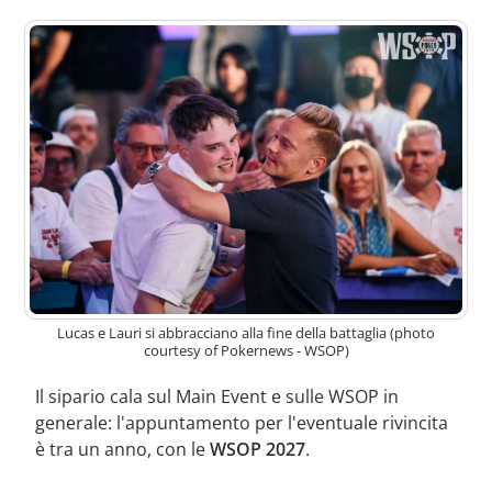
Lucas e Lauri si abbracciano alla fine della battaglia (photo
courtesy of Pokernews - WSOP)
Il sipario cala sul Main Event e sulle WSOP in
generale: l'appuntamento per l'eventuale rivincita
è tra un anno, con le
WSOP 2027
.