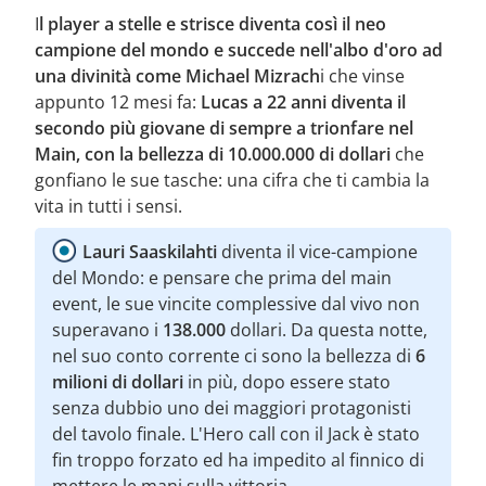
I
l player a stelle e strisce diventa così il neo
campione del mondo e succede nell'albo d'oro ad
una divinità come Michael Mizrach
i che vinse
appunto 12 mesi fa:
Lucas a 22 anni diventa il
secondo più giovane di sempre a trionfare nel
Main, con la bellezza di 10.000.000 di dollari
che
gonfiano le sue tasche: una cifra che ti cambia la
vita in tutti i sensi.
Lauri Saaskilahti
diventa il vice-campione
del Mondo: e pensare che prima del main
event, le sue vincite complessive dal vivo non
superavano i
138.000
dollari. Da questa notte,
nel suo conto corrente ci sono la bellezza di
6
milioni di dollari
in più, dopo essere stato
senza dubbio uno dei maggiori protagonisti
del tavolo finale. L'Hero call con il Jack è stato
fin troppo forzato ed ha impedito al finnico di