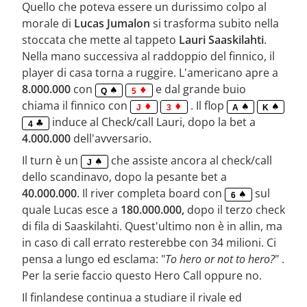
Quello che poteva essere un durissimo colpo al
morale di
Lucas Jumalon
si trasforma subito nella
stoccata che mette al tappeto
Lauri Saaskilahti
.
Nella mano successiva al raddoppio del finnico, il
player di casa torna a ruggire. L'americano apre a
8.000.000
con
e dal grande buio
Q
5
chiama il finnico con
. Il flop
J
3
A
K
induce al Check/call Lauri, dopo la bet a
4
4.000.000
dell'avversario.
Il turn è un
che assiste ancora al check/call
J
dello scandinavo, dopo la pesante bet a
40.000.000
. Il river completa board con
sul
6
quale Lucas esce a
180.000.000,
dopo il terzo check
di fila di Saaskilahti. Quest'ultimo non è in allin, ma
in caso di call errato resterebbe con 34 milioni. Ci
pensa a lungo ed esclama: "
To hero or not to hero?
" .
Per la serie faccio questo Hero Call oppure no.
Il finlandese continua a studiare il rivale ed