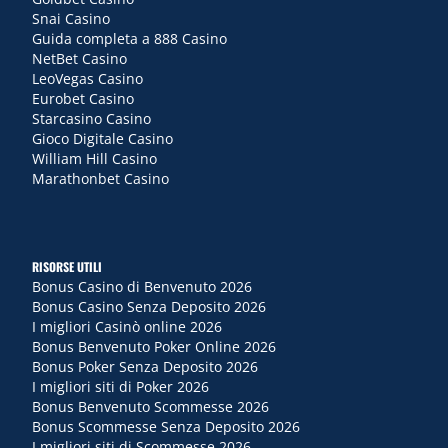
Snai Casino
Guida completa a 888 Casino
NetBet Casino
LeoVegas Casino
Eurobet Casino
Starcasino Casino
Gioco Digitale Casino
William Hill Casino
Marathonbet Casino
RISORSE UTILI
Bonus Casino di Benvenuto 2026
Bonus Casino Senza Deposito 2026
I migliori Casinò online 2026
Bonus Benvenuto Poker Online 2026
Bonus Poker Senza Deposito 2026
I migliori siti di Poker 2026
Bonus Benvenuto Scommesse 2026
Bonus Scommesse Senza Deposito 2026
I migliori siti di Scommesse 2026