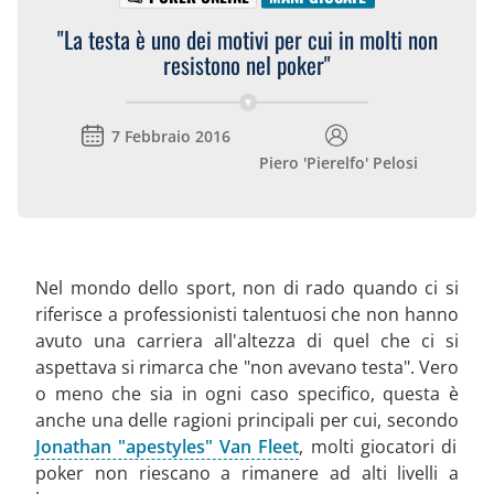
"La testa è uno dei motivi per cui in molti non
resistono nel poker"
7 Febbraio 2016
Piero 'Pierelfo' Pelosi
Nel mondo dello sport, non di rado quando ci si
riferisce a professionisti talentuosi che non hanno
avuto una carriera all'altezza di quel che ci si
aspettava si rimarca che "non avevano testa". Vero
o meno che sia in ogni caso specifico, questa è
anche una delle ragioni principali per cui, secondo
Jonathan "apestyles" Van Fleet
, molti giocatori di
poker non riescano a rimanere ad alti livelli a