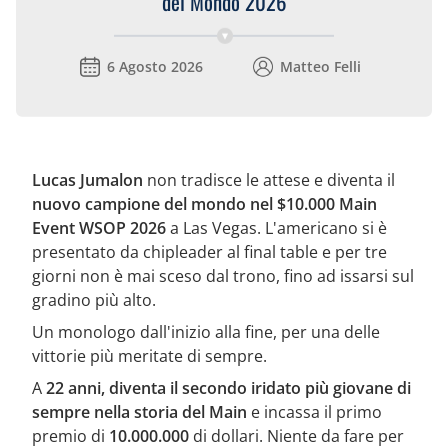
del Mondo 2026
6 Agosto 2026
Matteo Felli
Lucas Jumalon
non tradisce le attese e diventa il
nuovo campione del mondo nel $10.000 Main
Event WSOP 2026
a Las Vegas. L'americano si è
presentato da chipleader al final table e per tre
giorni non è mai sceso dal trono, fino ad issarsi sul
gradino più alto.
Un monologo dall'inizio alla fine, per una delle
vittorie più meritate di sempre.
A
22 anni, diventa il secondo iridato più giovane di
sempre nella storia del Main
e incassa il primo
premio di
10.000.000
di dollari. Niente da fare per