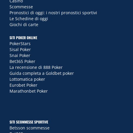
Casinò
Scommesse
Pronostici di oggi: i nostri pronostici sportivi
Le Schedine di oggi
Giochi di carte
SITI POKER ONLINE
PokerStars
Sisal Poker
Snai Poker
Bet365 Poker
La recensione di 888 Poker
Guida completa a Goldbet poker
Lottomatica poker
Eurobet Poker
Marathonbet Poker
SITI SCOMMESSE SPORTIVE
Betsson scommesse