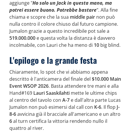
aggiunge "
Ho solo un Jack in questa mano, ma
potrei essere buono. Potrebbe bastare
". Alla fine
chiama e scopre che la sua
middle pair
non può
nulla contro il colore chiuso dal futuro campione.
Jumalon grazie a questo incredibile pot sale a
519.000.000
e questa volta la distanza è davvero
incolmabile, con Lauri che ha meno di
10
big blind.
L'epilogo e la grande festa
Chiaramente, lo spot che vi abbiamo appena
descritto è l'anticamera del finale del
$10.000 Main
Event WSOP 2026
. Basta attendere tre mani e alla
Hand#169
Lauri Saaskilahti
mette le ultime chips
al centro del tavolo con
A-7
e dall'altra parte Lucas
Jumalon non può esimersi dal call con
K-6
. Il flop
J-
8-6
avvicina già il bracciale all'americano e un altro
6
al turn certifica la vittoria rendendo nullo il
quattro al river.