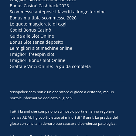
Bonus Casinò Cashback 2026
Scommesse antepost: i favoriti a lungo termine
Bonus multipla scommesse 2026
Le quote maggiorate di oggi
Codici Bonus Casinò
Guida alle Slot Online
Bonus Slot senza deposito
Le migliori slot machine online
I migliori freespin slot
I migliori Bonus Slot Online
Gratta e Vinci Online: la guida completa
Assopoker.com non è un operatore di gioco a distanza, ma un
portale informativo dedicato ai giochi.
Tutti i brand che compaiono sul nostro portale hanno regolare
licenza ADM. Il gioco è vietato ai minori di 18 anni. La pratica del
gioco con vincite in denaro può causare dipendenza patologica.