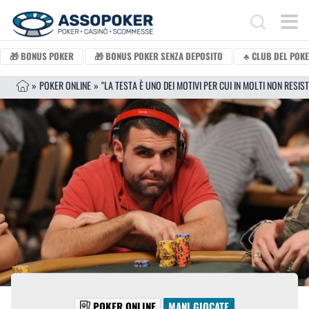
Vai al contenuto
Search for:
🎁 BONUS POKER
🎁 BONUS POKER SENZA DEPOSITO
♣️ CLUB DEL POK
»
POKER ONLINE
»
POKER ONLINE
MANI GIOCATE