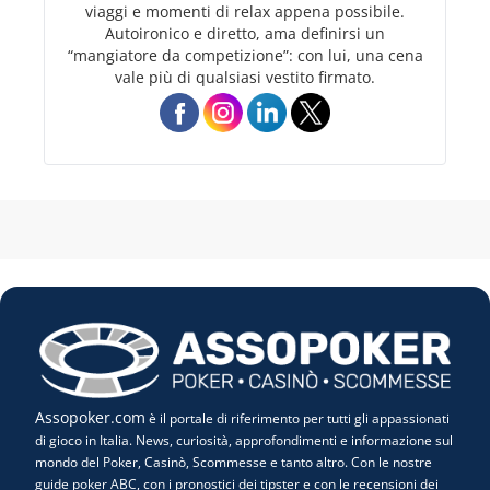
viaggi e momenti di relax appena possibile.
Autoironico e diretto, ama definirsi un
“mangiatore da competizione”: con lui, una cena
vale più di qualsiasi vestito firmato.
Assopoker.com
è il portale di riferimento per tutti gli appassionati
di gioco in Italia. News, curiosità, approfondimenti e informazione sul
mondo del Poker, Casinò, Scommesse e tanto altro. Con le nostre
guide poker ABC, con i pronostici dei tipster e con le recensioni dei