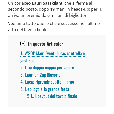
un coriaceo
Lauri Saaskilahti
che si ferma al
secondo posto, dopo
19
mani in heads-up: per lui
arriva un premio da
6
milioni di bigliettoni.
Vediamo tutto quello che è successo nell'ultimo
atto del tavolo finale.
In questo Articolo:
1.
WSOP Main Event: Lucas controlla e
gestisce
2.
Una doppia coppia per volare
3.
Lauri un 2up illusorio
4.
Lucas riprende subito il largo
5.
L'epilogo e la grande festa
5.1.
Il payout del tavolo finale