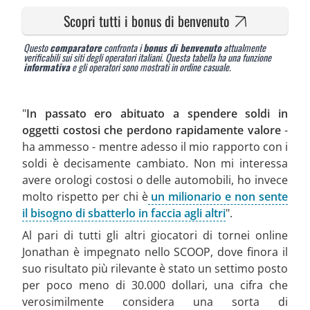
Scopri tutti i bonus di benvenuto
Questo
comparatore
confronta i
bonus di benvenuto
attualmente
verificabili sui siti degli operatori italiani. Questa tabella ha una funzione
informativa
e gli operatori sono mostrati in ordine casuale.
"
In passato ero abituato a spendere soldi in
oggetti costosi che perdono rapidamente valore
-
ha ammesso - mentre adesso il mio rapporto con i
soldi è decisamente cambiato. Non mi interessa
avere orologi costosi o delle automobili, ho invece
molto rispetto per chi è
un milionario e non sente
il bisogno di sbatterlo in faccia agli altri
".
Al pari di tutti gli altri giocatori di tornei online
Jonathan è impegnato nello SCOOP, dove finora il
suo risultato più rilevante è stato un settimo posto
per poco meno di 30.000 dollari, una cifra che
verosimilmente considera una sorta di