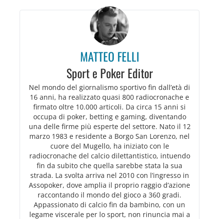
MATTEO FELLI
Sport e Poker Editor
Nel mondo del giornalismo sportivo fin dall’età di
16 anni, ha realizzato quasi 800 radiocronache e
firmato oltre 10.000 articoli. Da circa 15 anni si
occupa di poker, betting e gaming, diventando
una delle firme più esperte del settore. Nato il 12
marzo 1983 e residente a Borgo San Lorenzo, nel
cuore del Mugello, ha iniziato con le
radiocronache del calcio dilettantistico, intuendo
fin da subito che quella sarebbe stata la sua
strada. La svolta arriva nel 2010 con l’ingresso in
Assopoker, dove amplia il proprio raggio d’azione
raccontando il mondo del gioco a 360 gradi.
Appassionato di calcio fin da bambino, con un
legame viscerale per lo sport, non rinuncia mai a