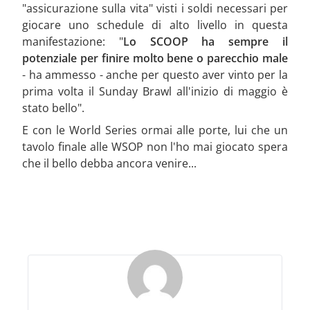
"assicurazione sulla vita" visti i soldi necessari per
giocare uno schedule di alto livello in questa
manifestazione: "
Lo SCOOP ha sempre il
potenziale per finire molto bene o parecchio male
- ha ammesso - anche per questo aver vinto per la
prima volta il Sunday Brawl all'inizio di maggio è
stato bello".
E con le World Series ormai alle porte, lui che un
tavolo finale alle WSOP non l'ho mai giocato spera
che il bello debba ancora venire...