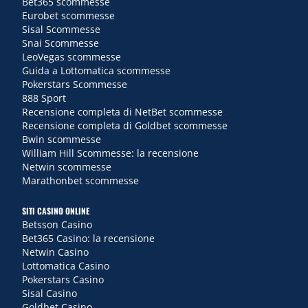
Bet365 scommesse
Eurobet scommesse
Sisal Scommesse
Snai Scommesse
LeoVegas scommesse
Guida a Lottomatica scommesse
Pokerstars Scommesse
888 Sport
Recensione completa di NetBet scommesse
Recensione completa di Goldbet scommesse
Bwin scommesse
William Hill Scommesse: la recensione
Netwin scommesse
Marathonbet scommesse
SITI CASINO ONLINE
Betsson Casino
Bet365 Casino: la recensione
Netwin Casino
Lottomatica Casino
Pokerstars Casino
Sisal Casino
Goldbet Casino