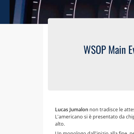
WSOP Main Ev
Lucas Jumalon
non tradisce le atte
L'americano si è presentato da chipl
alto.
Un monologo dall'inizio alla fine, p