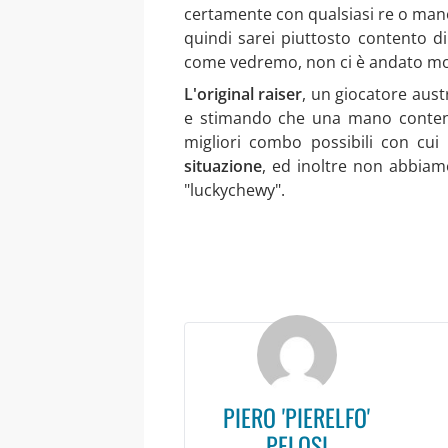
certamente con qualsiasi re o man
quindi sarei piuttosto contento d
come vedremo, non ci è andato mo
L'original raiser
, un giocatore aust
e stimando che una mano contenent
migliori combo possibili con cui 
situazione
, ed inoltre non abbiam
"luckychewy".
PIERO 'PIERELFO'
PELOSI