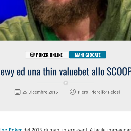
POKER ONLINE
MANI GIOCATE
ewy ed una thin valuebet allo SCOO
25 Dicembre 2015
Piero 'Pierelfo' Pelosi
ine Poker
del 2015 di mani interessanti è facile immaginar