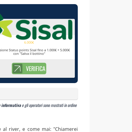
6.000€
ione Status points Sisal fino a 1.000€ + 5.000€
con "Salva il bottino"
VERIFICA
e
informativa
e gli operatori sono mostrati in ordine
 al river, e come mai: "Chiamerei