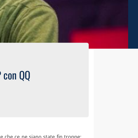
P con QQ
e che ce ne siano state fin troppe: