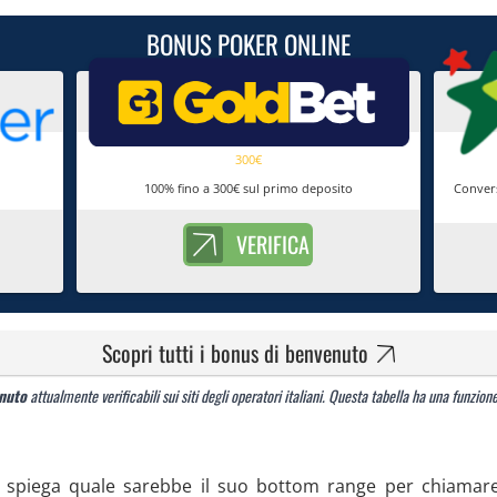
BONUS POKER ONLINE
300€
100% fino a 300€ sul primo deposito
Convers
VERIFICA
Scopri tutti i bonus di benvenuto
nuto
attualmente verificabili sui siti degli operatori italiani. Questa tabella ha una funzion
e spiega quale sarebbe il suo bottom range per chiamare