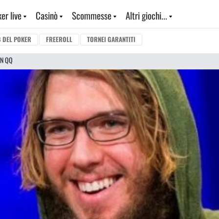
er live
Casinò
Scommesse
Altri giochi...
B DEL POKER
FREEROLL
TORNEI GARANTITI
ON QQ