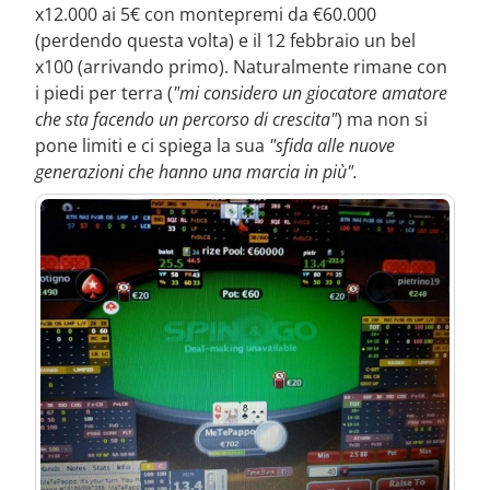
x12.000 ai 5€ con montepremi da €60.000
(perdendo questa volta) e il 12 febbraio un bel
x100 (arrivando primo). Naturalmente rimane con
i piedi per terra (
"mi considero un giocatore amatore
che sta facendo un percorso di crescita"
) ma non si
pone limiti e ci spiega la sua
"sfida alle nuove
generazioni che hanno una marcia in più".