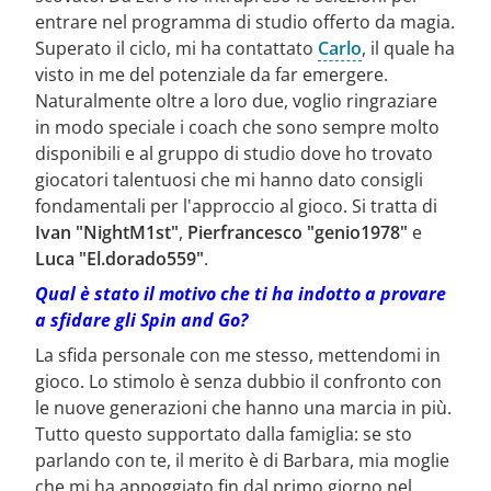
entrare nel programma di studio offerto da magia.
Superato il ciclo, mi ha contattato
Carlo
, il quale ha
visto in me del potenziale da far emergere.
Naturalmente oltre a loro due, voglio ringraziare
in modo speciale i coach che sono sempre molto
disponibili e al gruppo di studio dove ho trovato
giocatori talentuosi che mi hanno dato consigli
fondamentali per l'approccio al gioco. Si tratta di
Ivan "NightM1st"
,
Pierfrancesco "genio1978"
e
Luca "El.dorado559"
.
Qual è stato il motivo che ti ha indotto a provare
a sfidare gli Spin and Go?
La sfida personale con me stesso, mettendomi in
gioco. Lo stimolo è senza dubbio il confronto con
le nuove generazioni che hanno una marcia in più.
Tutto questo supportato dalla famiglia: se sto
parlando con te, il merito è di Barbara, mia moglie
che mi ha appoggiato fin dal primo giorno nel