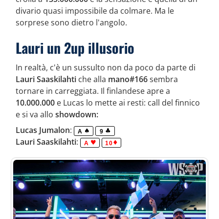
divario quasi impossibile da colmare. Ma le
sorprese sono dietro l'angolo.
Lauri un 2up illusorio
In realtà, c'è un sussulto non da poco da parte di
Lauri Saaskilahti
che alla
mano#166
sembra
tornare in carreggiata. Il finlandese apre a
10.000.000
e Lucas lo mette ai resti: call del finnico
e si va allo
showdown:
Lucas Jumalon
:
A
9
Lauri Saaskilahti
:
A
10