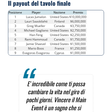
Il payout del tavolo finale
Posizione
Player
Nazione
Premio
1
Lucas Jumalon
United States
$10,000,000
2
Lauri Saaskilahti
Finland
$6,000,000
3
Greg Mueller
Canada
$3,750,000
4
Michael Gagliano
United States
$2,750,000
5
Han Feng
United States
$2,250,000
6
Rami Hammoud
Canada
$1,750,000
7
Jamie Shaevel
United States
$1,500,000
8
Mario Boos
France
$1,250,000
9
Evagoras Evagorou
Cyprus
$1,000,000
E' incredibile come ti possa
cambiare la vita nel giro di
pochi giorni. Vincere il Main
Event è un sogno che si