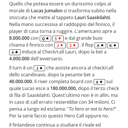
Quello che poteva essere un durissimo colpo al
morale di
Lucas Jumalon
si trasforma subito nella
stoccata che mette al tappeto
Lauri Saaskilahti
.
Nella mano successiva al raddoppio del finnico, il
player di casa torna a ruggire. L'americano apre a
8.000.000
con
e dal grande buio
Q
5
chiama il finnico con
. Il flop
J
3
A
K
induce al Check/call Lauri, dopo la bet a
4
4.000.000
dell'avversario.
Il turn è un
che assiste ancora al check/call
J
dello scandinavo, dopo la pesante bet a
40.000.000
. Il river completa board con
sul
6
quale Lucas esce a
180.000.000,
dopo il terzo check
di fila di Saaskilahti. Quest'ultimo non è in allin, ma
in caso di call errato resterebbe con 34 milioni. Ci
pensa a lungo ed esclama: "
To hero or not to hero?
" .
Per la serie faccio questo Hero Call oppure no.
Il finlandese continua a studiare il rivale ed