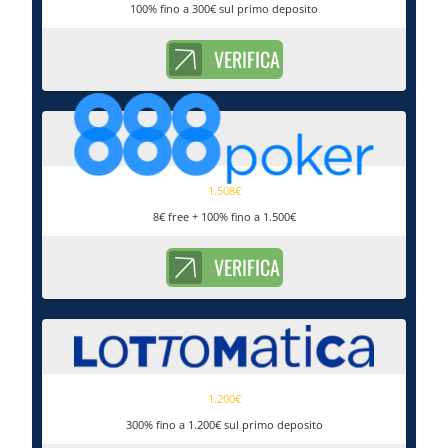
100% fino a 300€ sul primo deposito
VERIFICA
1.508€
8€ free + 100% fino a 1.500€
VERIFICA
1.200€
300% fino a 1.200€ sul primo deposito