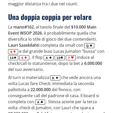
maggior distanza tra i due nel count.
Una doppia coppia per volare
La
mano#162
, al tavolo finale del
$10.000 Main
Event WSOP 2026
, è probabilmente quella che
diversifica lo stile di gioco dei due contendenti.
Lauri Saaskilahti
completa da small con
Q
e dal grande buio Lucas Jumalon "bussa" con
9
. Il flop
induce al
10
5
A
10
7
check/call lo statunitense, dopo la bet a
6.000.000
del suo avversario.
Al turn si materializza
che vede ancora una
K
volta Lucas fare Check: immediata la seconda
pallottola a
22.000.000
del finnico, con
conseguente call del padrone di casa. Il board si
completa con
. Stessa azione per la terza
A
volta: check di Jumalon, con Lauri che spara a