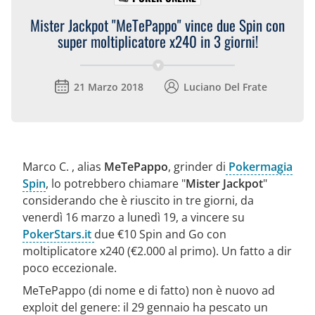
Mister Jackpot "MeTePappo" vince due Spin con
super moltiplicatore x240 in 3 giorni!
21 Marzo 2018
Luciano Del Frate
Marco C. , alias
MeTePappo
, grinder di
Pokermagia
Spin
, lo potrebbero chiamare "
Mister Jackpot
"
considerando che è riuscito in tre giorni, da
venerdì 16 marzo a lunedì 19, a vincere su
PokerStars.it
due €10 Spin and Go con
moltiplicatore x240 (€2.000 al primo). Un fatto a dir
poco eccezionale.
MeTePappo (di nome e di fatto) non è nuovo ad
exploit del genere: il 29 gennaio ha pescato un