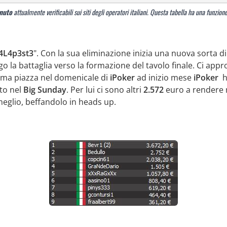
nuto
attualmente verificabili sui siti degli operatori italiani. Questa tabella ha una funzion
4L4p3st3
". Con la sua eliminazione inizia una nuova sorta di 
go la battaglia verso la formazione del tavolo finale. Ci appr
ima piazza nel domenicale di
iPoker
ad inizio mese
iPoker
ha
uto nel
Big Sunday
. Per lui ci sono altri
2.572
euro a rendere m
 meglio, beffandolo in heads up.