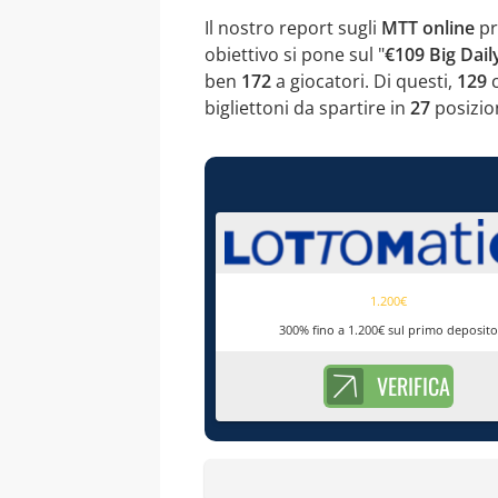
Il nostro report sugli
MTT online
pr
obiettivo si pone sul "
€109 Big Dai
ben
172
a giocatori. Di questi,
129
c
bigliettoni da spartire in
27
posizion
1.200€
300% fino a 1.200€ sul primo deposito
VERIFICA