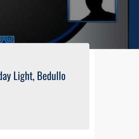
day Light, Bedullo