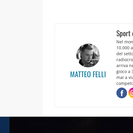
Sport 
Nel mond
10.000 a
del sett
radiocro
arriva n
gioco a 
MATTEO FELLI
mai a vi
competiz