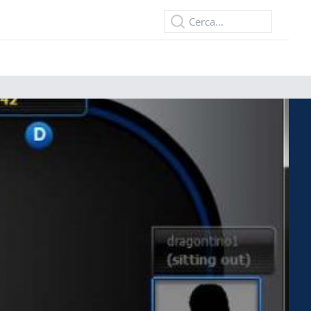
Search for: