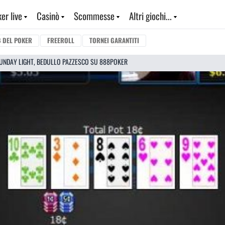
er live
Casinò
Scommesse
Altri giochi...
B DEL POKER
FREEROLL
TORNEI GARANTITI
L SUNDAY LIGHT, BEDULLO PAZZESCO SU 888POKER