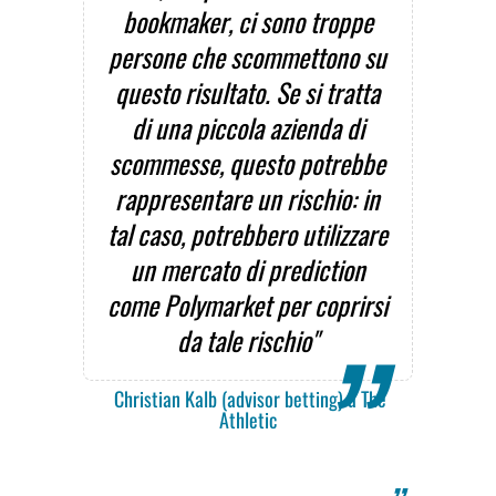
bookmaker, ci sono troppe
persone che scommettono su
questo risultato. Se si tratta
di una piccola azienda di
scommesse, questo potrebbe
rappresentare un rischio: in
tal caso, potrebbero utilizzare
un mercato di prediction
come Polymarket per coprirsi
da tale rischio"
Christian Kalb (advisor betting) a The
Athletic