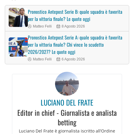
Pronostico Antepost Serie B: quale squadra è favorita
per la vittoria finale? Le quote oggi
Matteo Felli
8 Agosto 2026
Pronostico Antepost Serie A: quale squadra è favorita
per la vittoria finale? Chi vince lo scudetto
2026/2027? Le quote oggi
Matteo Felli
6 Agosto 2026
LUCIANO DEL FRATE
Editor in chief - Giornalista e analista
betting
Luciano Del Frate è giornalista iscritto all’Ordine