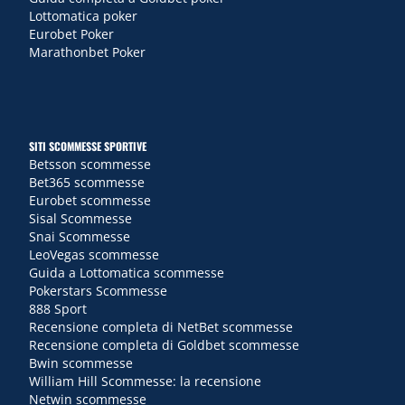
Lottomatica poker
Eurobet Poker
Marathonbet Poker
SITI SCOMMESSE SPORTIVE
Betsson scommesse
Bet365 scommesse
Eurobet scommesse
Sisal Scommesse
Snai Scommesse
LeoVegas scommesse
Guida a Lottomatica scommesse
Pokerstars Scommesse
888 Sport
Recensione completa di NetBet scommesse
Recensione completa di Goldbet scommesse
Bwin scommesse
William Hill Scommesse: la recensione
Netwin scommesse