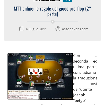
MTT online: le regole del gioco pre-flop (2°
parte)
4 Luglio 2011
Assopoker Team
Con la
seconda ed
ultima parte,
concludiamo
la traduzione
del post
dell’utente
Joseph
“betgo”