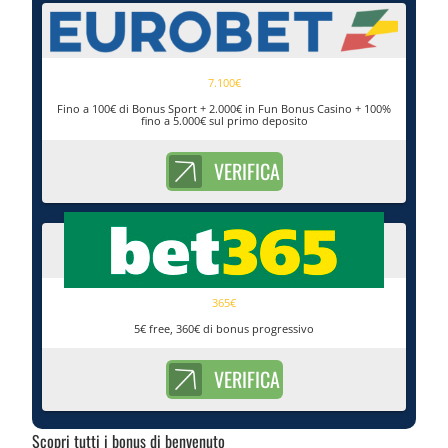
7.100€
Fino a 100€ di Bonus Sport + 2.000€ in Fun Bonus Casino + 100%
fino a 5.000€ sul primo deposito
VERIFICA
365€
5€ free, 360€ di bonus progressivo
VERIFICA
Scopri tutti i bonus di benvenuto