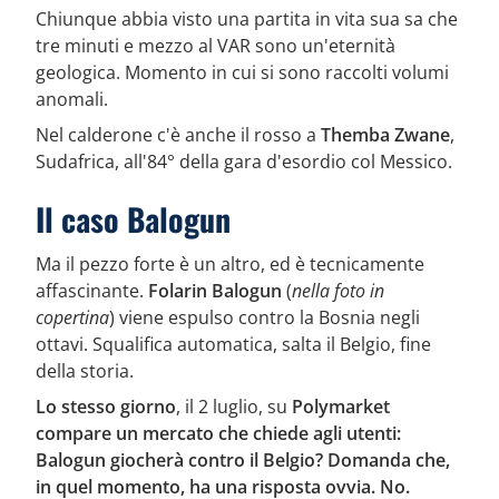
Chiunque abbia visto una partita in vita sua sa che
tre minuti e mezzo al VAR sono un'eternità
geologica. Momento in cui si sono raccolti volumi
anomali.
Nel calderone c'è anche il rosso a
Themba Zwane
,
Sudafrica, all'84° della gara d'esordio col Messico.
Il caso Balogun
Ma il pezzo forte è un altro, ed è tecnicamente
affascinante.
Folarin Balogun
(
nella foto in
copertina
) viene espulso contro la Bosnia negli
ottavi. Squalifica automatica, salta il Belgio, fine
della storia.
Lo stesso giorno
, il 2 luglio, su
Polymarket
compare un mercato che chiede agli utenti:
Balogun giocherà contro il Belgio? Domanda che,
in quel momento, ha una risposta ovvia. No.