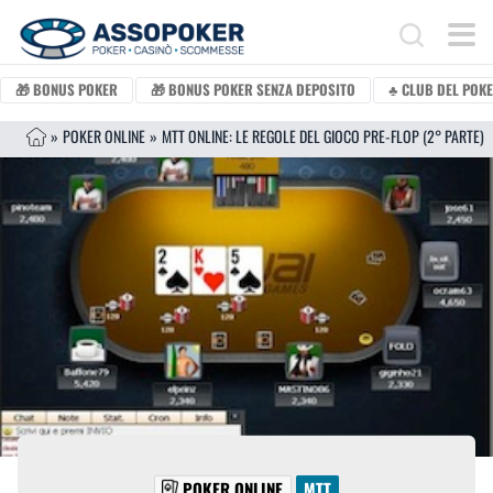
Vai al contenuto
Search for:
🎁 BONUS POKER
🎁 BONUS POKER SENZA DEPOSITO
♣️ CLUB DEL POK
»
POKER ONLINE
»
MTT ONLINE: LE REGOLE DEL GIOCO PRE-FLOP (2° PARTE)
POKER ONLINE
MTT