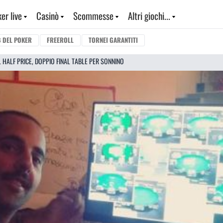
er live
Casinò
Scommesse
Altri giochi...
B DEL POKER
FREEROLL
TORNEI GARANTITI
 HALF PRICE, DOPPIO FINAL TABLE PER SONNINO