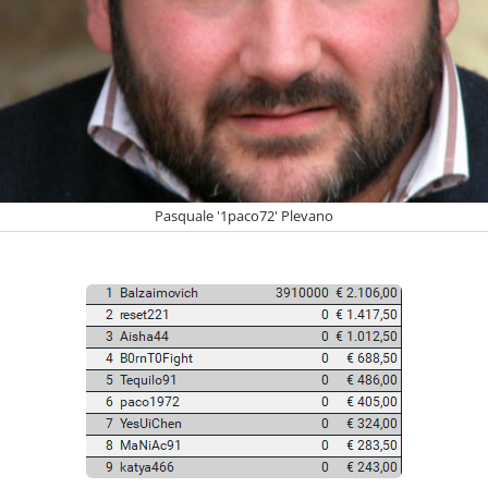
Pasquale '1paco72' Plevano