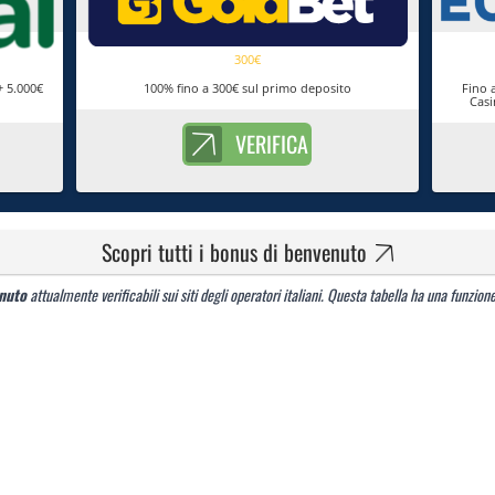
300€
+ 5.000€
100% fino a 300€ sul primo deposito
Fino 
Casi
VERIFICA
Scopri tutti i bonus di benvenuto
nuto
attualmente verificabili sui siti degli operatori italiani. Questa tabella ha una funzion