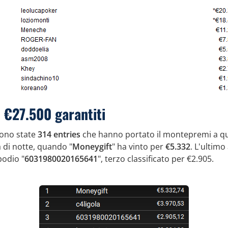
 €27.500 garantiti
sono state
314 entries
che hanno portato il montepremi a q
 di notte, quando "
Moneygift
" ha vinto per
€5.332
. L'ultimo
podio "
6031980020165641
", terzo classificato per €2.905.