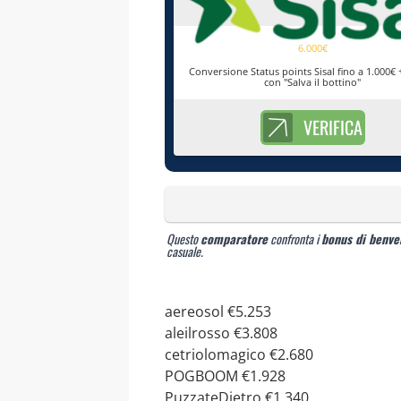
6.000€
Conversione Status points Sisal fino a 1.000€ 
con "Salva il bottino"
VERIFICA
Questo
comparatore
confronta i
bonus di benve
casuale.
aereosol €5.253
aleilrosso €3.808
cetriolomagico €2.680
POGBOOM €1.928
PuzzateDietro €1.340