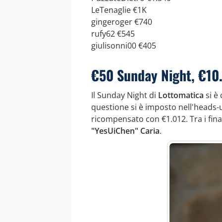
LeTenaglie €1K
gingeroger €740
rufy62 €545
giulisonni00 €405
€50 Sunday Night, €10.
Il Sunday Night di
Lottomatica
si è
questione si è imposto nell'heads-u
ricompensato con €1.012. Tra i fina
"YesUiChen" Caria
.