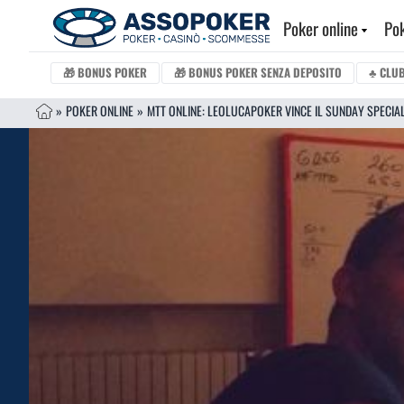
Vai al contenuto
Poker online
Pok
🎁 BONUS POKER
🎁 BONUS POKER SENZA DEPOSITO
♣️ CLU
»
POKER ONLINE
»
MTT ONLINE: LEOLUCAPOKER VINCE IL SUNDAY SPECIAL