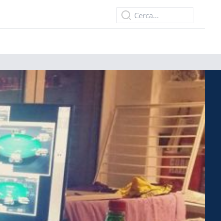
Search for: