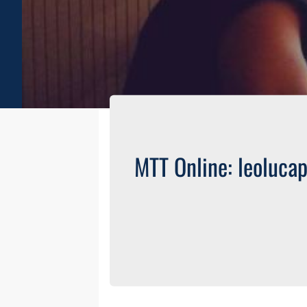
MTT Online: leolucap