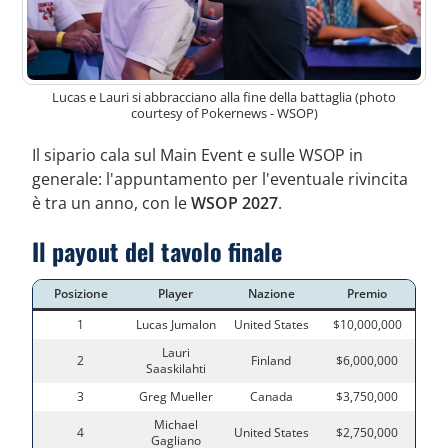
Lucas e Lauri si abbracciano alla fine della battaglia (photo
courtesy of Pokernews - WSOP)
Il sipario cala sul Main Event e sulle WSOP in
generale: l'appuntamento per l'eventuale rivincita
è tra un anno, con le
WSOP 2027
.
Il payout del tavolo finale
Posizione
Player
Nazione
Premio
1
Lucas Jumalon
United States
$10,000,000
Lauri
2
Finland
$6,000,000
Saaskilahti
3
Greg Mueller
Canada
$3,750,000
Michael
4
United States
$2,750,000
Gagliano