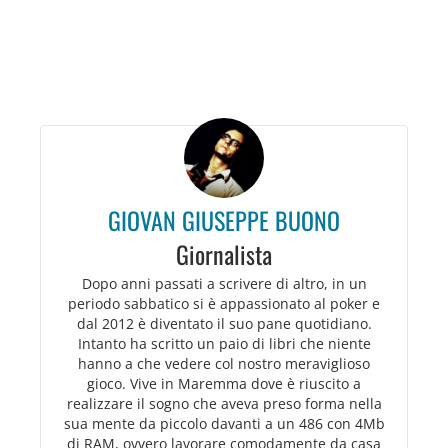
GIOVAN GIUSEPPE BUONO
Giornalista
Dopo anni passati a scrivere di altro, in un
periodo sabbatico si è appassionato al poker e
dal 2012 è diventato il suo pane quotidiano.
Intanto ha scritto un paio di libri che niente
hanno a che vedere col nostro meraviglioso
gioco. Vive in Maremma dove è riuscito a
realizzare il sogno che aveva preso forma nella
sua mente da piccolo davanti a un 486 con 4Mb
di RAM, ovvero lavorare comodamente da casa