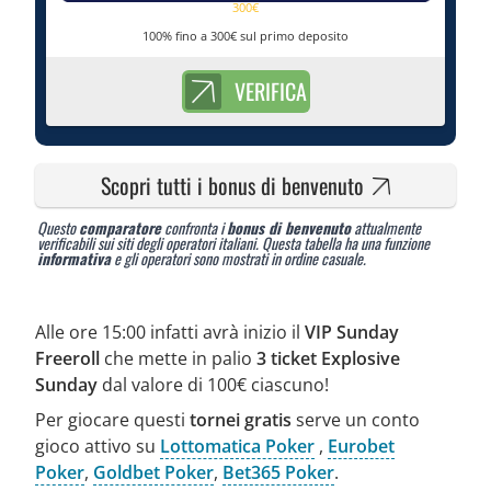
300€
100% fino a 300€ sul primo deposito
VERIFICA
Scopri tutti i bonus di benvenuto
Questo
comparatore
confronta i
bonus di benvenuto
attualmente
verificabili sui siti degli operatori italiani. Questa tabella ha una funzione
informativa
e gli operatori sono mostrati in ordine casuale.
Alle ore 15:00 infatti avrà inizio il
VIP Sunday
Freeroll
che mette in palio
3 ticket Explosive
Sunday
dal valore di 100€ ciascuno!
Per giocare questi
tornei gratis
serve un conto
gioco attivo su
Lottomatica Poker
,
Eurobet
Poker
,
Goldbet Poker
,
Bet365 Poker
.