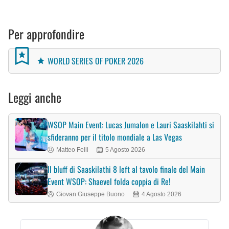
Per approfondire
WORLD SERIES OF POKER 2026
Leggi anche
WSOP Main Event: Lucas Jumalon e Lauri Saaskilahti si
sfideranno per il titolo mondiale a Las Vegas
Matteo Felli
5 Agosto 2026
Il bluff di Saaskilathi 8 left al tavolo finale del Main
Event WSOP: Shaevel folda coppia di Re!
Giovan Giuseppe Buono
4 Agosto 2026