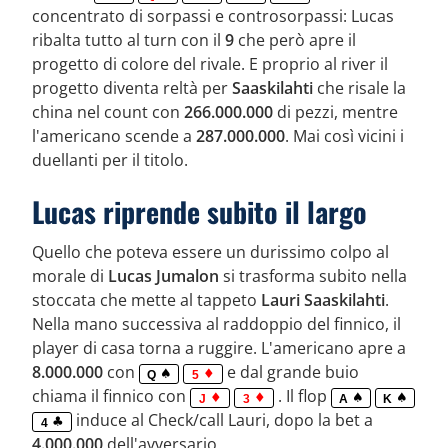
concentrato di sorpassi e controsorpassi: Lucas
ribalta tutto al turn con il
9
che però apre il
progetto di colore del rivale. E proprio al river il
progetto diventa reltà per
Saaskilahti
che risale la
china nel count con
266.000.000
di pezzi, mentre
l'americano scende a
287.000.000
. Mai così vicini i
duellanti per il titolo.
Lucas riprende subito il largo
Quello che poteva essere un durissimo colpo al
morale di
Lucas Jumalon
si trasforma subito nella
stoccata che mette al tappeto
Lauri Saaskilahti
.
Nella mano successiva al raddoppio del finnico, il
player di casa torna a ruggire. L'americano apre a
8.000.000
con
e dal grande buio
Q
5
chiama il finnico con
. Il flop
J
3
A
K
induce al Check/call Lauri, dopo la bet a
4
4.000.000
dell'avversario.