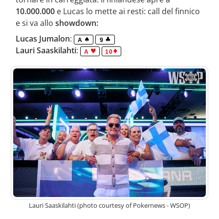
10.000.000
e Lucas lo mette ai resti: call del finnico
e si va allo
showdown:
Lucas Jumalon
:
A
9
Lauri Saaskilahti
:
A
10
Lauri Saaskilahti (photo courtesy of Pokernews - WSOP)