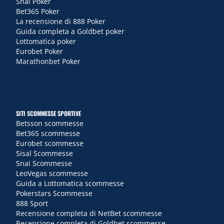
Snai Poker
Bet365 Poker
La recensione di 888 Poker
Guida completa a Goldbet poker
Lottomatica poker
Eurobet Poker
Marathonbet Poker
SITI SCOMMESSE SPORTIVE
Betsson scommesse
Bet365 scommesse
Eurobet scommesse
Sisal Scommesse
Snai Scommesse
LeoVegas scommesse
Guida a Lottomatica scommesse
Pokerstars Scommesse
888 Sport
Recensione completa di NetBet scommesse
Recensione completa di Goldbet scommesse