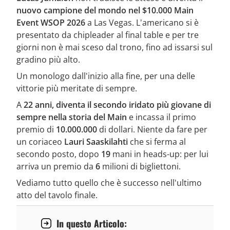
nuovo campione del mondo nel $10.000 Main
Event WSOP 2026
a Las Vegas. L'americano si è
presentato da chipleader al final table e per tre
giorni non è mai sceso dal trono, fino ad issarsi sul
gradino più alto.
Un monologo dall'inizio alla fine, per una delle
vittorie più meritate di sempre.
A
22 anni, diventa il secondo iridato più giovane di
sempre nella storia del Main
e incassa il primo
premio di
10.000.000
di dollari. Niente da fare per
un coriaceo
Lauri Saaskilahti
che si ferma al
secondo posto, dopo
19
mani in heads-up: per lui
arriva un premio da
6
milioni di bigliettoni.
Vediamo tutto quello che è successo nell'ultimo
atto del tavolo finale.
In questo Articolo: