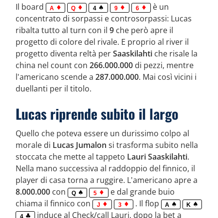
Il board
è un
A
Q
4
9
6
concentrato di sorpassi e controsorpassi: Lucas
ribalta tutto al turn con il
9
che però apre il
progetto di colore del rivale. E proprio al river il
progetto diventa reltà per
Saaskilahti
che risale la
china nel count con
266.000.000
di pezzi, mentre
l'americano scende a
287.000.000
. Mai così vicini i
duellanti per il titolo.
Lucas riprende subito il largo
Quello che poteva essere un durissimo colpo al
morale di
Lucas Jumalon
si trasforma subito nella
stoccata che mette al tappeto
Lauri Saaskilahti
.
Nella mano successiva al raddoppio del finnico, il
player di casa torna a ruggire. L'americano apre a
8.000.000
con
e dal grande buio
Q
5
chiama il finnico con
. Il flop
J
3
A
K
induce al Check/call Lauri, dopo la bet a
4