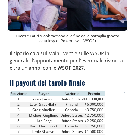
Lucas e Lauri si abbracciano alla fine della battaglia (photo
courtesy of Pokernews - WSOP)
Il sipario cala sul Main Event e sulle WSOP in
generale: l'appuntamento per l'eventuale rivincita
è tra un anno, con le
WSOP 2027
.
Il payout del tavolo finale
Posizione
Player
Nazione
Premio
1
Lucas Jumalon
United States
$10,000,000
2
Lauri Saaskilahti
Finland
$6,000,000
3
Greg Mueller
Canada
$3,750,000
4
Michael Gagliano
United States
$2,750,000
5
Han Feng
United States
$2,250,000
6
Rami Hammoud
Canada
$1,750,000
7
Jamie Shaevel
United States
$1,500,000