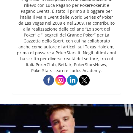
rilievo con Luca Pagano per PokerPoker.it e
Pagano Events. È stato il primo a bloggare per
l’Italia il Main Event delle World Series of Poker
da Las Vegas nel 2008 e nel 2009. Ha contribuito
alla realizzazione delle collane “Lo sport del
Poker” e “I segreti del Grande Poker” per La
Gazzetta dello Sport, con cui ha collaborato
anche come autore di articoli sul Texas Hold’em,
prima di passare a PokerStars.it. Negli ultimi anni
ha scritto per diverse realtà del settore, tra cui
ItaliaPokerClub, Betfair, PokerStarsNews,
PokerStars Learn e Ludos Academy.