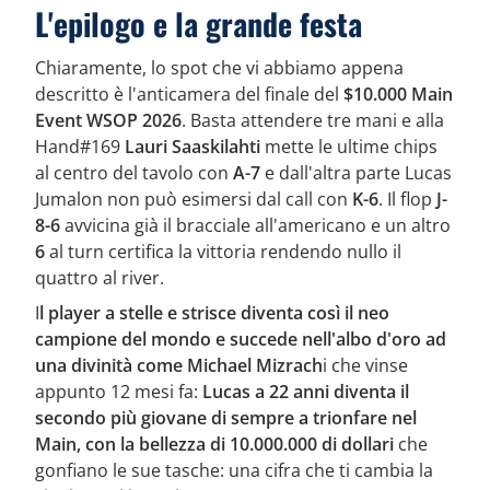
L'epilogo e la grande festa
Chiaramente, lo spot che vi abbiamo appena
descritto è l'anticamera del finale del
$10.000 Main
Event WSOP 2026
. Basta attendere tre mani e alla
Hand#169
Lauri Saaskilahti
mette le ultime chips
al centro del tavolo con
A-7
e dall'altra parte Lucas
Jumalon non può esimersi dal call con
K-6
. Il flop
J-
8-6
avvicina già il bracciale all'americano e un altro
6
al turn certifica la vittoria rendendo nullo il
quattro al river.
I
l player a stelle e strisce diventa così il neo
campione del mondo e succede nell'albo d'oro ad
una divinità come Michael Mizrach
i che vinse
appunto 12 mesi fa:
Lucas a 22 anni diventa il
secondo più giovane di sempre a trionfare nel
Main, con la bellezza di 10.000.000 di dollari
che
gonfiano le sue tasche: una cifra che ti cambia la