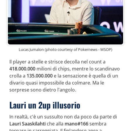
Lucas Jumalon (photo courtesy of Pokernews - WSOP)
Il player a stelle e strisce decolla nel count a
418.000.000
milioni di chips, mentre lo scandinavo
crolla a
135.000.000
e la sensazione è quella di un
divario quasi impossibile da colmare. Ma le
sorprese sono dietro l'angolo.
Lauri un 2up illusorio
In realtà, c'è un sussulto non da poco da parte di
Lauri Saaskilahti
che alla
mano#166
sembra
tornare in carreggiata. Il finlandese apre a