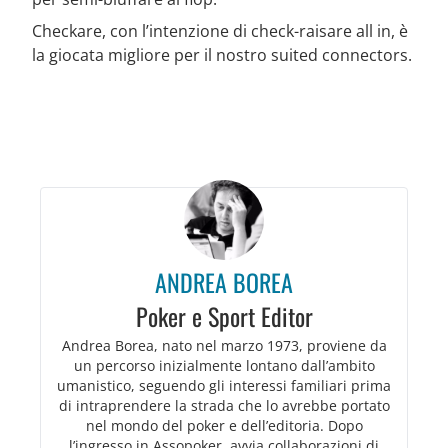
Checkare, con l’intenzione di check-raisare all in, è
la giocata migliore per il nostro suited connectors.
ANDREA BOREA
Poker e Sport Editor
Andrea Borea, nato nel marzo 1973, proviene da
un percorso inizialmente lontano dall’ambito
umanistico, seguendo gli interessi familiari prima
di intraprendere la strada che lo avrebbe portato
nel mondo del poker e dell’editoria. Dopo
l’ingresso in Assopoker, avvia collaborazioni di