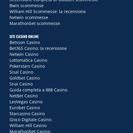
Bwin scommesse
William Hill Scommesse: la recensione
Netwin scommesse
Marathonbet scommesse
SITI CASINO ONLINE
Betsson Casino
Bet365 Casino: la recensione
Netwin Casino
Lottomatica Casino
Pokerstars Casino
Sisal Casino
Goldbet Casino
Snai Casino
Guida completa a 888 Casino
NetBet Casino
LeoVegas Casino
Eurobet Casino
Starcasino Casino
Gioco Digitale Casino
William Hill Casino
Marathonbet Casino