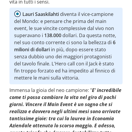
vita in tutti i sensi.
Lauri Saaskilahti
diventa il vice-campione
del Mondo: e pensare che prima del main
event, le sue vincite complessive dal vivo non
superavano i
138.000
dollari. Da questa notte,
nel suo conto corrente ci sono la bellezza di
6
milioni di dollari
in più, dopo essere stato
senza dubbio uno dei maggiori protagonisti
del tavolo finale. L'Hero call con il Jack è stato
fin troppo forzato ed ha impedito al finnico di
mettere le mani sulla vittoria.
Immensa la gioia del neo campione: "
E' incredibile
come ti possa cambiare la vita nel giro di pochi
giorni. Vincere il Main Event è un sogno che si
realizza e davvero negli ultimi mesi sono arrivate
tantissime gioie: tra cui la laurea in Economia
Aziendale ottenuta lo scorso maggio. E adesso,