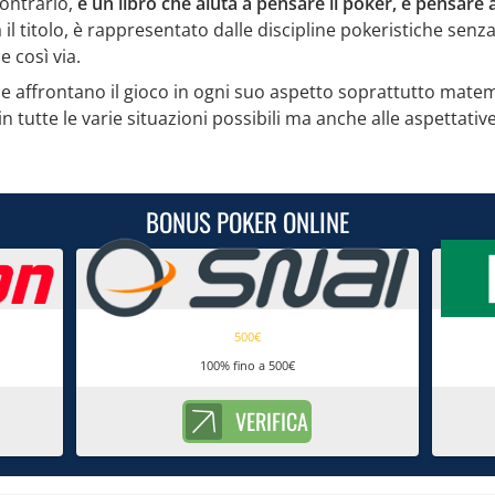
contrario,
è un libro che aiuta a pensare il poker, e pensare
l titolo, è rappresentato dalle discipline pokeristiche senza
 così via.
he affrontano il gioco in ogni suo aspetto soprattutto matema
in tutte le varie situazioni possibili ma anche alle aspettat
BONUS POKER ONLINE
500€
100% fino a 500€
VERIFICA