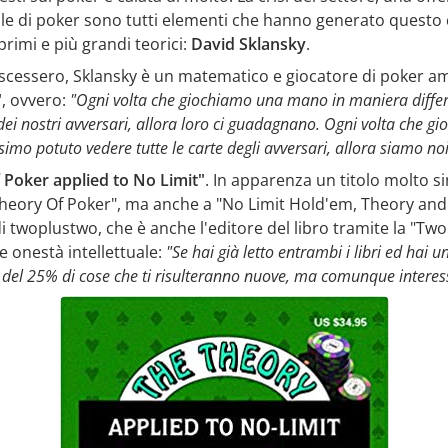
e di poker sono tutti elementi che hanno generato questo 
primi e più grandi teorici:
David Sklansky
.
scessero, Sklansky è un matematico e giocatore di poker ame
"
, ovvero:
"Ogni volta che giochiamo una mano in maniera diffe
dei nostri avversari, allora loro ci guadagnano. Ogni volta che g
mo potuto vedere tutte le carte degli avversari, allora siamo no
 Poker applied to No Limit"
. In apparenza un titolo molto si
Theory Of Poker", ma anche a "No Limit Hold'em, Theory and Pr
i twoplustwo, che è anche l'editore del libro tramite la "Tw
e onestà intellettuale:
"Se hai già letto entrambi i libri ed hai u
ù del 25% di cose che ti risulteranno nuove, ma comunque interes