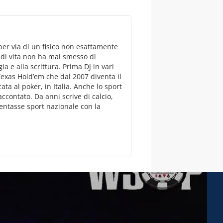
per via di un fisico non esattamente
e di vita non ha mai smesso di
ia e alla scrittura. Prima DJ in vari
 Texas Hold’em che dal 2007 diventa il
a al poker, in Italia. Anche lo sport
contato. Da anni scrive di calcio,
entasse sport nazionale con la