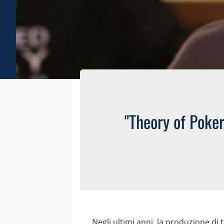
"Theory of Poker
Negli ultimi anni, la produzione di t