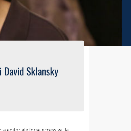
di David Sklansky
rta editoriale forse eccessiva, la