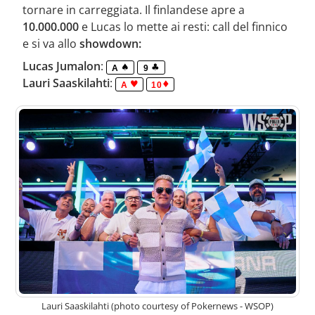
tornare in carreggiata. Il finlandese apre a
10.000.000
e Lucas lo mette ai resti: call del finnico
e si va allo
showdown:
Lucas Jumalon
:
A
9
Lauri Saaskilahti
:
A
10
Lauri Saaskilahti (photo courtesy of Pokernews - WSOP)