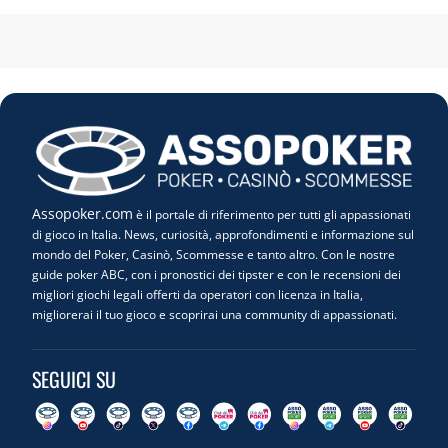
Assopoker.com
è il portale di riferimento per tutti gli appassionati
di gioco in Italia. News, curiosità, approfondimenti e informazione sul
mondo del Poker, Casinò, Scommesse e tanto altro. Con le nostre
guide poker ABC, con i pronostici dei tipster e con le recensioni dei
migliori giochi legali offerti da operatori con licenza in Italia,
migliorerai il tuo gioco e scoprirai una community di appassionati.
SEGUICI SU