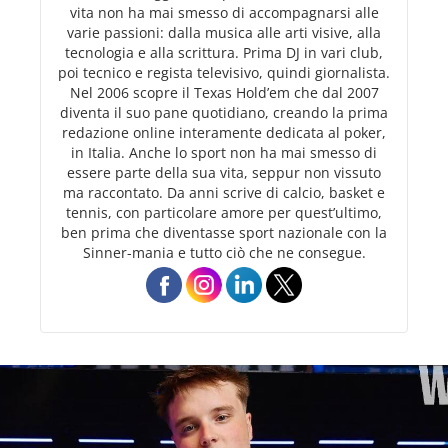
vita non ha mai smesso di accompagnarsi alle
varie passioni: dalla musica alle arti visive, alla
tecnologia e alla scrittura. Prima DJ in vari club,
poi tecnico e regista televisivo, quindi giornalista.
Nel 2006 scopre il Texas Hold’em che dal 2007
diventa il suo pane quotidiano, creando la prima
redazione online interamente dedicata al poker,
in Italia. Anche lo sport non ha mai smesso di
essere parte della sua vita, seppur non vissuto
ma raccontato. Da anni scrive di calcio, basket e
tennis, con particolare amore per quest’ultimo,
ben prima che diventasse sport nazionale con la
Sinner-mania e tutto ciò che ne consegue.