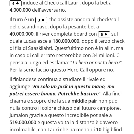
induce al Check/call Lauri, dopo la bet a
4
4.000.000
dell'avversario.
Il turn è un
che assiste ancora al check/call
J
dello scandinavo, dopo la pesante bet a
40.000.000
. Il river completa board con
sul
6
quale Lucas esce a
180.000.000,
dopo il terzo check
di fila di Saaskilahti. Quest'ultimo non è in allin, ma
in caso di call errato resterebbe con 34 milioni. Ci
pensa a lungo ed esclama: "
To hero or not to hero?
" .
Per la serie faccio questo Hero Call oppure no.
Il finlandese continua a studiare il rivale ed
aggiunge "
Ho solo un Jack in questa mano, ma
potrei essere buono. Potrebbe bastare
". Alla fine
chiama e scopre che la sua
middle pair
non può
nulla contro il colore chiuso dal futuro campione.
Jumalon grazie a questo incredibile pot sale a
519.000.000
e questa volta la distanza è davvero
incolmabile, con Lauri che ha meno di
10
big blind.