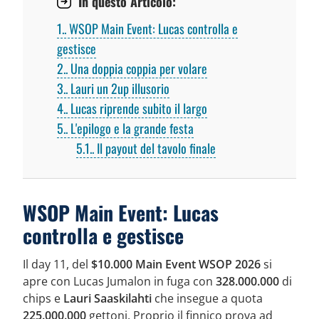
In questo Articolo:
1.
WSOP Main Event: Lucas controlla e
gestisce
2.
Una doppia coppia per volare
3.
Lauri un 2up illusorio
4.
Lucas riprende subito il largo
5.
L'epilogo e la grande festa
5.1.
Il payout del tavolo finale
WSOP Main Event: Lucas
controlla e gestisce
Il day 11, del
$10.000 Main Event WSOP 2026
si
apre con Lucas Jumalon in fuga con
328.000.000
di
chips e
Lauri Saaskilahti
che insegue a quota
225.000.000
gettoni. Proprio il finnico prova ad