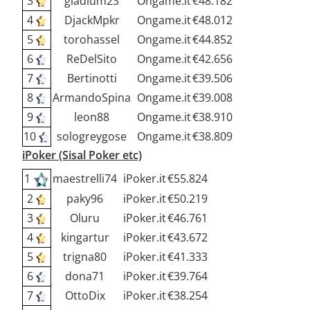
3
gladium23
Ongame.it
€48.182
4
DjackMpkr
Ongame.it
€48.012
5
torohassel
Ongame.it
€44.852
6
ReDelSito
Ongame.it
€42.656
7
Bertinotti
Ongame.it
€39.506
8
ArmandoSpina
Ongame.it
€39.008
9
leon88
Ongame.it
€38.910
10
sologreygose
Ongame.it
€38.809
iPoker (Sisal Poker etc)
1
maestrelli74
iPoker.it
€55.824
2
paky96
iPoker.it
€50.219
3
Oluru
iPoker.it
€46.761
4
kingartur
iPoker.it
€43.672
5
trigna80
iPoker.it
€41.333
6
dona71
iPoker.it
€39.764
7
OttoDix
iPoker.it
€38.254