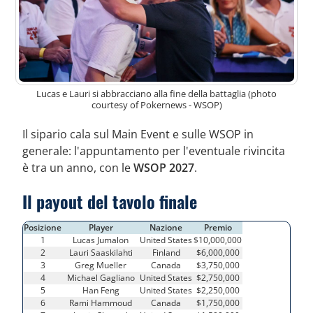
Lucas e Lauri si abbracciano alla fine della battaglia (photo
courtesy of Pokernews - WSOP)
Il sipario cala sul Main Event e sulle WSOP in
generale: l'appuntamento per l'eventuale rivincita
è tra un anno, con le
WSOP 2027
.
Il payout del tavolo finale
Posizione
Player
Nazione
Premio
1
Lucas Jumalon
United States
$10,000,000
2
Lauri Saaskilahti
Finland
$6,000,000
3
Greg Mueller
Canada
$3,750,000
4
Michael Gagliano
United States
$2,750,000
5
Han Feng
United States
$2,250,000
6
Rami Hammoud
Canada
$1,750,000