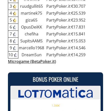
3
ruudgullit65
PartyPoker.it
€30.707
4
martinek75
PartyPoker.it
€25.539
5
giza65
PartyPoker.it
€23.952
6
OpusDeiKK
PartyPoker.it
€17.831
7
chefiha
PartyPoker.it
€15.841
8
SupItsAAMS
PartyPoker.it
€15.053
9
marcello1968
PartyPoker.it
€14.546
10
DreamSun
PartyPoker.it
€14.259
Microgame (BetaPoker.it)
BONUS POKER ONLINE
1.200€