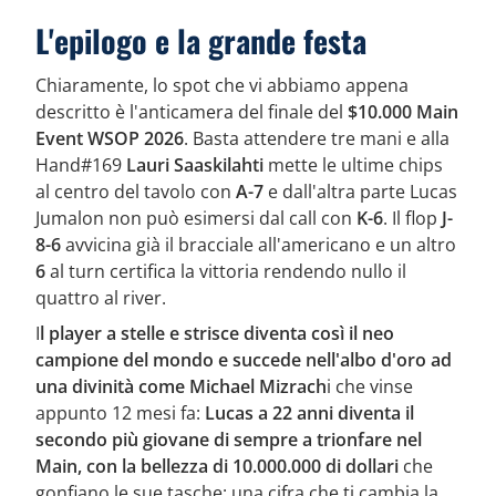
L'epilogo e la grande festa
Chiaramente, lo spot che vi abbiamo appena
descritto è l'anticamera del finale del
$10.000 Main
Event WSOP 2026
. Basta attendere tre mani e alla
Hand#169
Lauri Saaskilahti
mette le ultime chips
al centro del tavolo con
A-7
e dall'altra parte Lucas
Jumalon non può esimersi dal call con
K-6
. Il flop
J-
8-6
avvicina già il bracciale all'americano e un altro
6
al turn certifica la vittoria rendendo nullo il
quattro al river.
I
l player a stelle e strisce diventa così il neo
campione del mondo e succede nell'albo d'oro ad
una divinità come Michael Mizrach
i che vinse
appunto 12 mesi fa:
Lucas a 22 anni diventa il
secondo più giovane di sempre a trionfare nel
Main, con la bellezza di 10.000.000 di dollari
che
gonfiano le sue tasche: una cifra che ti cambia la