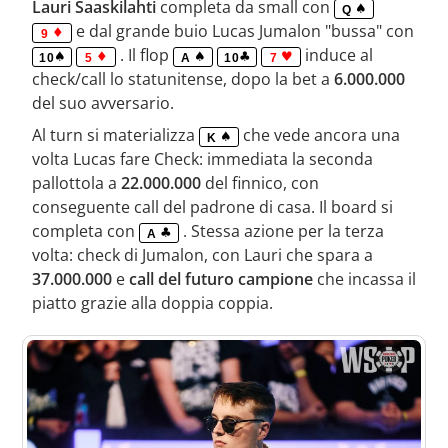
Lauri Saaskilahti
completa da small con
Q
e dal grande buio Lucas Jumalon "bussa" con
9
. Il flop
induce al
10
5
A
10
7
check/call lo statunitense, dopo la bet a
6.000.000
del suo avversario.
Al turn si materializza
che vede ancora una
K
volta Lucas fare Check: immediata la seconda
pallottola a
22.000.000
del finnico, con
conseguente call del padrone di casa. Il board si
completa con
. Stessa azione per la terza
A
volta: check di Jumalon, con Lauri che spara a
37.000.000
e
call del futuro campione
che incassa il
piatto grazie alla doppia coppia.