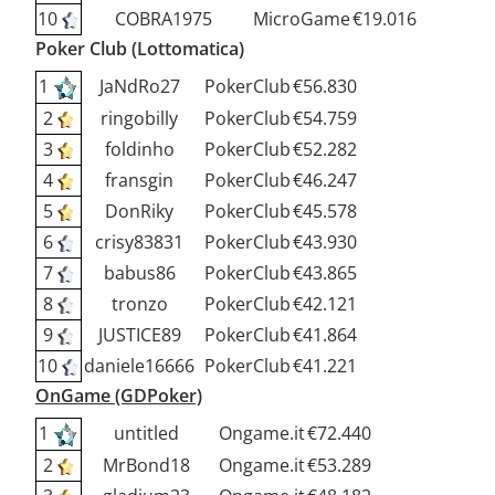
10
COBRA1975
MicroGame
€19.016
Poker Club (Lottomatica)
1
JaNdRo27
PokerClub
€56.830
2
ringobilly
PokerClub
€54.759
3
foldinho
PokerClub
€52.282
4
fransgin
PokerClub
€46.247
5
DonRiky
PokerClub
€45.578
6
crisy83831
PokerClub
€43.930
7
babus86
PokerClub
€43.865
8
tronzo
PokerClub
€42.121
9
JUSTICE89
PokerClub
€41.864
10
daniele16666
PokerClub
€41.221
OnGame (GDPoker)
1
untitled
Ongame.it
€72.440
2
MrBond18
Ongame.it
€53.289