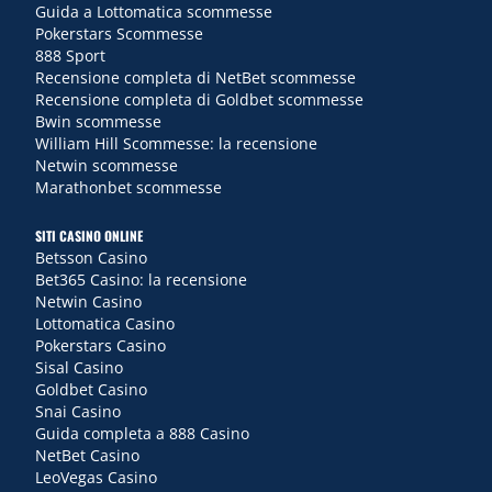
Guida a Lottomatica scommesse
Pokerstars Scommesse
888 Sport
Recensione completa di NetBet scommesse
Recensione completa di Goldbet scommesse
Bwin scommesse
William Hill Scommesse: la recensione
Netwin scommesse
Marathonbet scommesse
SITI CASINO ONLINE
Betsson Casino
Bet365 Casino: la recensione
Netwin Casino
Lottomatica Casino
Pokerstars Casino
Sisal Casino
Goldbet Casino
Snai Casino
Guida completa a 888 Casino
NetBet Casino
LeoVegas Casino