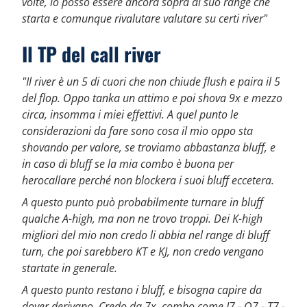
volte, io posso essere ancora sopra al suo range che
starta e comunque rivalutare valutare su certi river"
Il TP del call river
"Il river è un 5 di cuori che non chiude flush e paira il 5
del flop. Oppo tanka un attimo e poi shova 9x e mezzo
circa, insomma i miei effettivi. A quel punto le
considerazioni da fare sono cosa il mio oppo sta
shovando per valore, se troviamo abbastanza bluff, e
in caso di bluff se la mia combo è buona per
herocallare perché non blockera i suoi bluff eccetera.
A questo punto può probabilmente turnare in bluff
qualche A-high, ma non ne trovo troppi. Dei K-high
migliori del mio non credo li abbia nel range di bluff
turn, che poi sarebbero KT e KJ, non credo vengano
startate in generale.
A questo punto restano i bluff, e bisogna capire da
dover derivano. Credo da 7x, combo come J7 - Q7 - T7 -