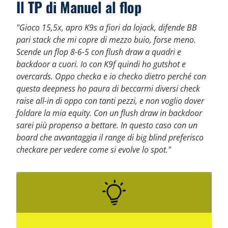
Il TP di Manuel al flop
"Gioco 15,5x, apro K9s a fiori da lojack, difende BB
pari stack che mi copre di mezzo buio, forse meno.
Scende un flop 8-6-5 con flush draw a quadri e
backdoor a cuori. Io con K9f quindi ho gutshot e
overcards. Oppo checka e io checko dietro perché con
questa deepness ho paura di beccarmi diversi check
raise all-in di oppo con tanti pezzi, e non voglio dover
foldare la mia equity. Con un flush draw in backdoor
sarei più propenso a bettare. In questo caso con un
board che avvantaggia il range di big blind preferisco
checkare per vedere come si evolve lo spot."