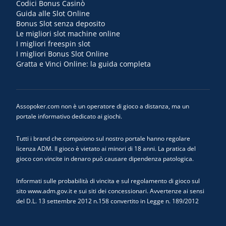
Codici Bonus Casinò
Guida alle Slot Online
Bonus Slot senza deposito
Le migliori slot machine online
I migliori freespin slot
I migliori Bonus Slot Online
Gratta e Vinci Online: la guida completa
Assopoker.com non è un operatore di gioco a distanza, ma un
portale informativo dedicato ai giochi.
Tutti i brand che compaiono sul nostro portale hanno regolare
licenza ADM. Il gioco è vietato ai minori di 18 anni. La pratica del
gioco con vincite in denaro può causare dipendenza patologica.
Informati sulle probabilità di vincita e sul regolamento di gioco sul
sito www.adm.gov.it e sui siti dei concessionari. Avvertenze ai sensi
del D.L. 13 settembre 2012 n.158 convertito in Legge n. 189/2012