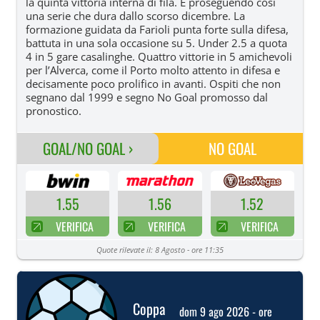
la quinta vittoria interna di fila. E proseguendo così
una serie che dura dallo scorso dicembre. La
formazione guidata da Farioli punta forte sulla difesa,
battuta in una sola occasione su 5. Under 2.5 a quota
4 in 5 gare casalinghe. Quattro vittorie in 5 amichevoli
per l’Alverca, come il Porto molto attento in difesa e
decisamente poco prolifico in avanti. Ospiti che non
segnano dal 1999 e segno No Goal promosso dal
pronostico.
GOAL/NO GOAL ›
NO GOAL
1.55
1.56
1.52
VERIFICA
VERIFICA
VERIFICA
Quote rilevate il: 8 Agosto - ore 11:35
Coppa
dom 9 ago 2026 - ore