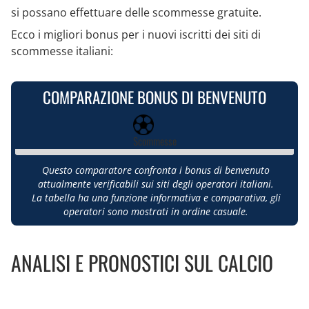
si possano effettuare delle scommesse gratuite.
Ecco i migliori bonus per i nuovi iscritti dei siti di
scommesse italiani:
COMPARAZIONE BONUS DI BENVENUTO
Scommesse
Questo comparatore confronta i bonus di benvenuto
attualmente verificabili sui siti degli operatori italiani.
La tabella ha una funzione informativa e comparativa, gli
operatori sono mostrati in ordine casuale.
ANALISI E PRONOSTICI SUL CALCIO