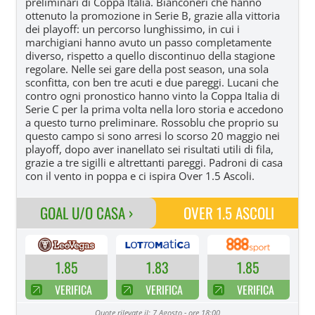
preliminari di Coppa Italia. Bianconeri che hanno
ottenuto la promozione in Serie B, grazie alla vittoria
dei playoff: un percorso lunghissimo, in cui i
marchigiani hanno avuto un passo completamente
diverso, rispetto a quello discontinuo della stagione
regolare. Nelle sei gare della post season, una sola
sconfitta, con ben tre acuti e due pareggi. Lucani che
contro ogni pronostico hanno vinto la Coppa Italia di
Serie C per la prima volta nella loro storia e accedono
a questo turno preliminare. Rossoblu che proprio su
questo campo si sono arresi lo scorso 20 maggio nei
playoff, dopo aver inanellato sei risultati utili di fila,
grazie a tre sigilli e altrettanti pareggi. Padroni di casa
con il vento in poppa e ci ispira Over 1.5 Ascoli.
GOAL U/O CASA ›
OVER 1.5 ASCOLI
1.85
1.83
1.85
VERIFICA
VERIFICA
VERIFICA
Quote rilevate il: 7 Agosto - ore 18:00