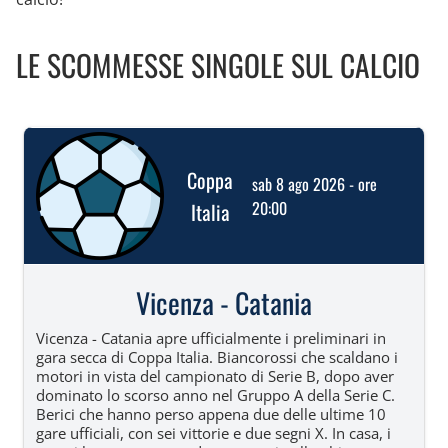
LE SCOMMESSE SINGOLE SUL CALCIO
Coppa
sab 8 ago 2026 - ore
20:00
Italia
Vicenza - Catania
Vicenza - Catania apre ufficialmente i preliminari in
gara secca di Coppa Italia. Biancorossi che scaldano i
motori in vista del campionato di Serie B, dopo aver
dominato lo scorso anno nel Gruppo A della Serie C.
Berici che hanno perso appena due delle ultime 10
gare ufficiali, con sei vittorie e due segni X. In casa, i