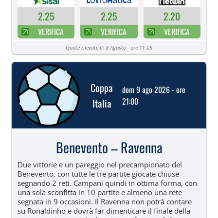
2.25
2.25
2.20
VERIFICA
VERIFICA
VERIFICA
Quote rilevate il: 8 Agosto - ore 11:05
Coppa
dom 9 ago 2026 - ore
21:00
Italia
Benevento – Ravenna
Due vittorie e un pareggio nel precampionato del
Benevento, con tutte le tre partite giocate chiuse
segnando 2 reti. Campani quindi in ottima forma, con
una sola sconfitta in 10 partite e almeno una rete
segnata in 9 occasioni. Il Ravenna non potrà contare
su Ronaldinho e dovrà far dimenticare il finale della