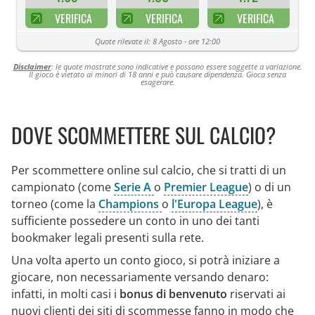
VERIFICA
VERIFICA
VERIFICA
Quote rilevate il: 8 Agosto - ore 12:00
Disclaimer
: le quote mostrate sono indicative e possono essere soggette a variazione.
Il gioco è
vietato
ai
minori
di 18 anni e può causare dipendenza. Gioca senza
esagerare.
DOVE SCOMMETTERE SUL CALCIO?
Per scommettere online sul calcio, che si tratti di un
campionato (come
Serie A
o
Premier League
) o di un
torneo (come la
Champions
o
l'Europa League
), è
sufficiente possedere un conto in uno dei tanti
bookmaker legali presenti sulla rete.
Una volta aperto un conto gioco, si potrà iniziare a
giocare, non necessariamente versando denaro:
infatti, in molti casi i
bonus di benvenuto
riservati ai
nuovi clienti dei siti di scommesse fanno in modo che