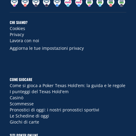
CHI SIAMO?
Cookies
Privacy
Lavora con noi
Aggiorna le tue impostazioni privacy
COME GIOCARE
Come si gioca a Poker Texas Hold’em: la guida e le regole
I punteggi del Texas Hold'em
Casinò
Scommesse
Pronostici di oggi: i nostri pronostici sportivi
Le Schedine di oggi
Giochi di carte
SITI POKER ONLINE