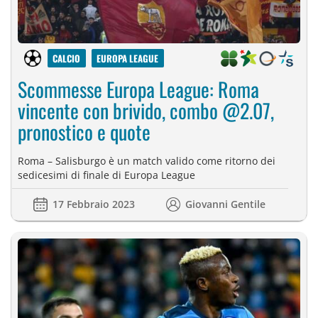
CALCIO
EUROPA LEAGUE
Scommesse Europa League: Roma
vincente con brivido, combo @2.07,
pronostico e quote
Roma – Salisburgo è un match valido come ritorno dei
sedicesimi di finale di Europa League
17 Febbraio 2023
Giovanni Gentile