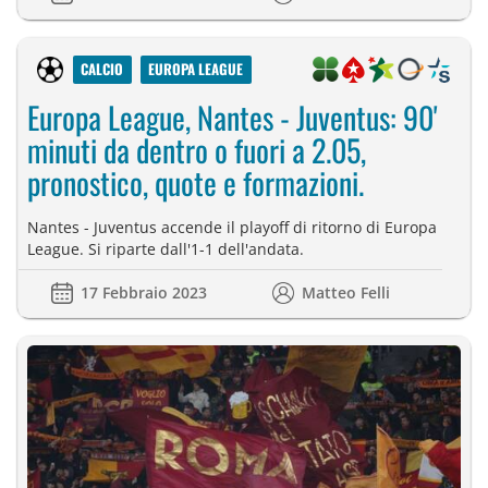
CALCIO
EUROPA LEAGUE
Europa League, Nantes - Juventus: 90'
minuti da dentro o fuori a 2.05,
pronostico, quote e formazioni.
Nantes - Juventus accende il playoff di ritorno di Europa
League. Si riparte dall'1-1 dell'andata.
17 Febbraio 2023
Matteo Felli