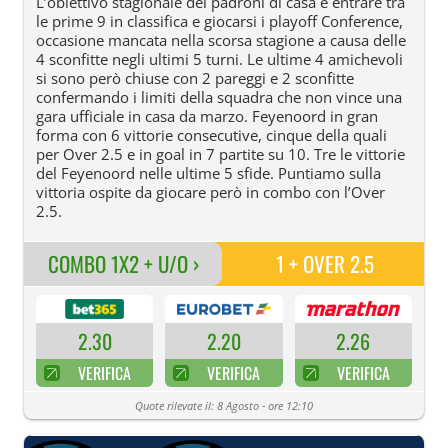
L’obiettivo stagionale dei padroni di casa è entrare tra
le prime 9 in classifica e giocarsi i playoff Conference,
occasione mancata nella scorsa stagione a causa delle
4 sconfitte negli ultimi 5 turni. Le ultime 4 amichevoli
si sono però chiuse con 2 pareggi e 2 sconfitte
confermando i limiti della squadra che non vince una
gara ufficiale in casa da marzo. Feyenoord in gran
forma con 6 vittorie consecutive, cinque della quali
per Over 2.5 e in goal in 7 partite su 10. Tre le vittorie
del Feyenoord nelle ultime 5 sfide. Puntiamo sulla
vittoria ospite da giocare però in combo con l’Over
2.5.
COMBO 1X2 + U/O ›
1 + OVER 2.5
2.30
2.20
2.26
VERIFICA
VERIFICA
VERIFICA
Quote rilevate il: 8 Agosto - ore 12:10