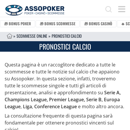
Vai al contenuto
Search for:
🎁 BONUS POKER
🎁 BONUS SCOMMESSE
🎁 BONUS CASINÒ
🔥 SC
»
SCOMMESSE ONLINE
»
PRONOSTICI CALCIO
PRONOSTICI CALCIO
Questa pagina è un raccoglitore dedicato a tutte le
scommesse e tutte le notizie sul calcio che appaiono
su Assopoker. In questa sezione, infatti, troveremo
tutte le scommesse singole e tutti gli articoli di
presentazione, analisi e approfondimento su
Serie A,
Champions League, Premier League, Serie B, Europa
League
,
Liga
,
Conference League
e molto altro ancora.
La consultazione frequente di questa pagina sarà
fondamentale per ottenere pronostici vincenti sul
calcio!