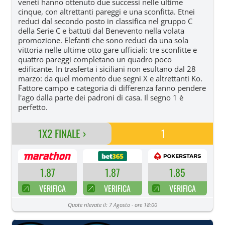
veneti hanno ottenuto due successi nelle ultime
cinque, con altrettanti pareggi e una sconfitta. Etnei
reduci dal secondo posto in classifica nel gruppo C
della Serie C e battuti dal Benevento nella volata
promozione. Elefanti che sono reduci da una sola
vittoria nelle ultime otto gare ufficiali: tre sconfitte e
quattro pareggi completano un quadro poco
edificante. In trasferta i siciliani non esultano dal 28
marzo: da quel momento due segni X e altrettanti Ko.
Fattore campo e categoria di differenza fanno pendere
l'ago dalla parte dei padroni di casa. Il segno 1 è
perfetto.
1X2 FINALE ›
1
1.87
1.87
1.85
VERIFICA
VERIFICA
VERIFICA
Quote rilevate il: 7 Agosto - ore 18:00