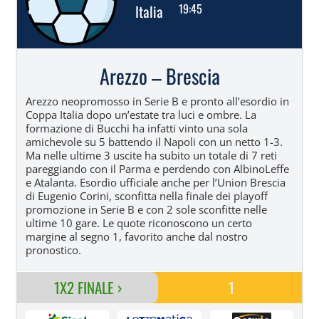
19:45
Italia
Arezzo – Brescia
Arezzo neopromosso in Serie B e pronto all’esordio in
Coppa Italia dopo un’estate tra luci e ombre. La
formazione di Bucchi ha infatti vinto una sola
amichevole su 5 battendo il Napoli con un netto 1-3.
Ma nelle ultime 3 uscite ha subito un totale di 7 reti
pareggiando con il Parma e perdendo con AlbinoLeffe
e Atalanta. Esordio ufficiale anche per l’Union Brescia
di Eugenio Corini, sconfitta nella finale dei playoff
promozione in Serie B e con 2 sole sconfitte nelle
ultime 10 gare. Le quote riconoscono un certo
margine al segno 1, favorito anche dal nostro
pronostico.
1X2 FINALE ›
1