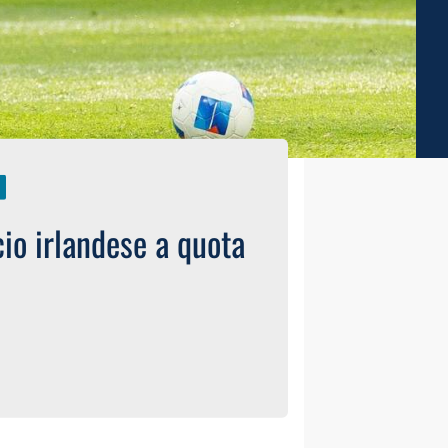
cio irlandese a quota