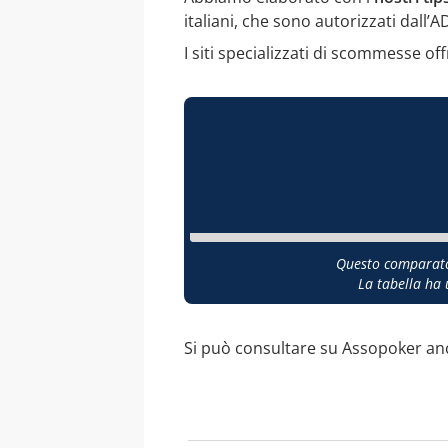
italiani, che sono autorizzati dall
I siti specializzati di scommesse of
Questo comparatore
La tabella ha 
Si può consultare su Assopoker anc