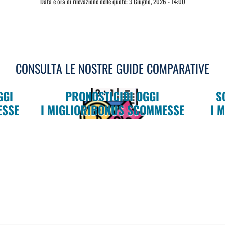
Data e ora di rilevazione delle quote: 3 Giugno, 2026 - 14:00
CONSULTA LE NOSTRE GUIDE COMPARATIVE
GGI
PRONOSTICI
DI OGGI
S
ESSE
I MIGLIORI
BONUS SCOMMESSE
I 