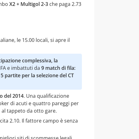
combo
X2 + Multigol 2-3
che paga 2.73
liane, le 15.00 locali, si apre il
cipazione complessiva, la
IFA e imbattuti da
9 match di fila:
15 partite per la selezione del CT
to del 2014
. Una qualificazione
ker di acuti e quattro pareggi per
 al tappeto da otto gare.
cita 2.10. Il fattore campo è senza
migliori siti di scommesse legali