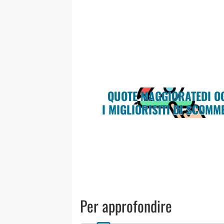
QUOTE MAGGIORATE
DI O
I MIGLIORI
SITI DI SCOMM
Per approfondire