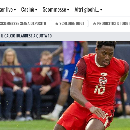
er live
Casinò
Scommesse
Altri giochi...
 SCOMMESSE SENZA DEPOSITO
🔥 SCHEDINE OGGI
🔥 PRONOSTICI DI OGGI
E IL CALCIO IRLANDESE A QUOTA 10