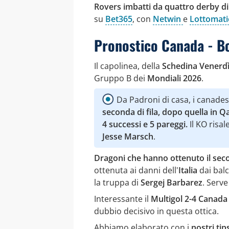
Rovers imbatti da quattro derby di f
su
Bet365
, con
Netwin
e
Lottomati
Pronostico Canada - Bo
Il capolinea, della
Schedina Venerd
Gruppo B dei
Mondiali 2026
.
Da Padroni di casa, i canadesi
seconda di fila, dopo quella in Q
4 successi e 5 pareggi.
Il KO risa
Jesse Marsch
.
Dragoni che hanno ottenuto il secon
ottenuta ai danni dell'
Italia
dai balc
la truppa di
Sergej Barbarez
. Serve
Interessante il
Multigol 2-4 Canada
dubbio decisivo in questa ottica.
Abbiamo elaborato con i
nostri tip