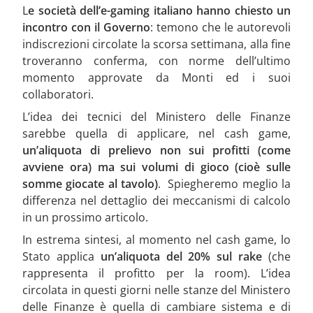
L
e società dell’e-gaming italiano hanno chiesto un
incontro con il Governo
: temono che le autorevoli
indiscrezioni circolate la scorsa settimana, alla fine
troveranno conferma, con norme dell’ultimo
momento approvate da Monti ed i suoi
collaboratori.
L’idea dei tecnici del Ministero delle Finanze
sarebbe quella di applicare, nel cash game,
un’aliquota di prelievo non sui profitti (come
avviene ora) ma sui volumi di gioco (cioè sulle
somme giocate al tavolo)
. Spiegheremo meglio la
differenza nel dettaglio dei meccanismi di calcolo
in un prossimo articolo.
In estrema sintesi, al momento nel cash game, lo
Stato applica
un’aliquota del 20% sul rake
(che
rappresenta il profitto per la room). L’idea
circolata in questi giorni nelle stanze del Ministero
delle Finanze è quella di cambiare sistema e di