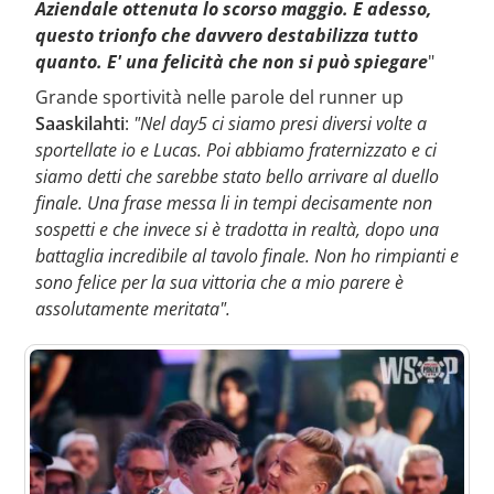
Aziendale ottenuta lo scorso maggio. E adesso,
questo trionfo che davvero destabilizza tutto
quanto. E' una felicità che non si può spiegare
"
Grande sportività nelle parole del runner up
Saaskilahti
:
"Nel day5 ci siamo presi diversi volte a
sportellate io e Lucas. Poi abbiamo fraternizzato e ci
siamo detti che sarebbe stato bello arrivare al duello
finale. Una frase messa li in tempi decisamente non
sospetti e che invece si è tradotta in realtà, dopo una
battaglia incredibile al tavolo finale. Non ho rimpianti e
sono felice per la sua vittoria che a mio parere è
assolutamente meritata".