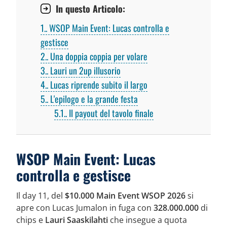
In questo Articolo:
1.
WSOP Main Event: Lucas controlla e
gestisce
2.
Una doppia coppia per volare
3.
Lauri un 2up illusorio
4.
Lucas riprende subito il largo
5.
L'epilogo e la grande festa
5.1.
Il payout del tavolo finale
WSOP Main Event: Lucas
controlla e gestisce
Il day 11, del
$10.000 Main Event WSOP 2026
si
apre con Lucas Jumalon in fuga con
328.000.000
di
chips e
Lauri Saaskilahti
che insegue a quota