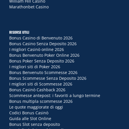
William Hill Casino
Marathonbet Casino
RISORSE UTILI
Bonus Casino di Benvenuto 2026
Bonus Casino Senza Deposito 2026
I migliori Casinò online 2026
Bonus Benvenuto Poker Online 2026
Bonus Poker Senza Deposito 2026
I migliori siti di Poker 2026
Bonus Benvenuto Scommesse 2026
Bonus Scommesse Senza Deposito 2026
I migliori siti di Scommesse 2026
Bonus Casinò Cashback 2026
Scommesse antepost: i favoriti a lungo termine
Bonus multipla scommesse 2026
Le quote maggiorate di oggi
Codici Bonus Casinò
Guida alle Slot Online
Bonus Slot senza deposito