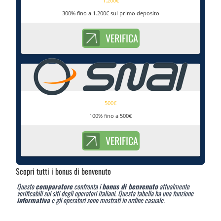
1.200€
300% fino a 1.200€ sul primo deposito
VERIFICA
500€
100% fino a 500€
VERIFICA
Scopri tutti i bonus di benvenuto
Questo
comparatore
confronta i
bonus di benvenuto
attualmente
verificabili sui siti degli operatori italiani. Questa tabella ha una funzione
informativa
e gli operatori sono mostrati in ordine casuale.