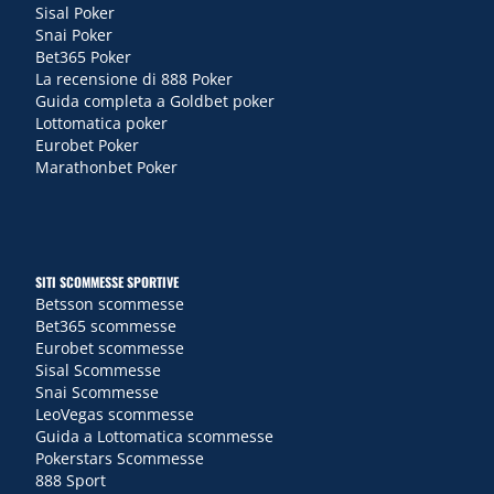
Sisal Poker
Snai Poker
Bet365 Poker
La recensione di 888 Poker
Guida completa a Goldbet poker
Lottomatica poker
Eurobet Poker
Marathonbet Poker
SITI SCOMMESSE SPORTIVE
Betsson scommesse
Bet365 scommesse
Eurobet scommesse
Sisal Scommesse
Snai Scommesse
LeoVegas scommesse
Guida a Lottomatica scommesse
Pokerstars Scommesse
888 Sport