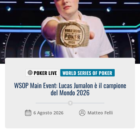
POKER LIVE
WORLD SERIES OF POKER
WSOP Main Event: Lucas Jumalon è il campione
del Mondo 2026
6 Agosto 2026
Matteo Felli