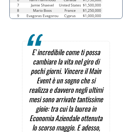
7
Jamie Shaevel
United States
$1,500,000
8
Mario Boos
France
$1,250,000
9
Evagoras Evagorou
Cyprus
$1,000,000
E' incredibile come ti possa
cambiare la vita nel giro di
pochi giorni. Vincere il Main
Event è un sogno che si
realizza e davvero negli ultimi
mesi sono arrivate tantissime
gioie: tra cui la laurea in
Economia Aziendale ottenuta
lo scorso maggio. E adesso,