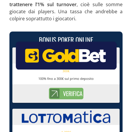
trattenere l’1% sul turnover
, cioè sulle somme
giocate dai players. Una tassa che andrebbe a
colpire soprattutto i giocatori.
BONUS POKER ONLINE
300€
100% fino a 300€ sul primo deposito
VERIFICA