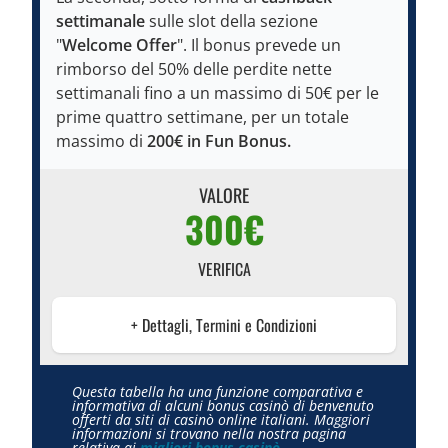
settimanale
sulle slot della sezione
"
Welcome Offer
". Il bonus prevede un
rimborso del 50% delle perdite nette
settimanali fino a un massimo di 50€ per le
prime quattro settimane, per un totale
massimo di
200€ in Fun Bonus.
VALORE
300€
VERIFICA
+
Dettagli, Termini e Condizioni
Questa tabella ha una funzione comparativa e
informativa di alcuni bonus casinò di benvenuto
offerti da siti di casinò online italiani. Maggiori
informazioni si trovano nella nostra pagina
relativa ai
migliori bonus casinò
.