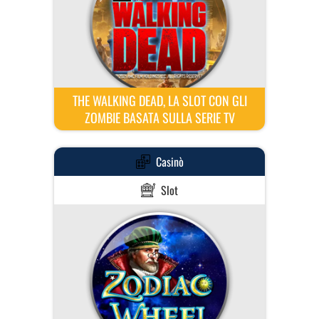
THE WALKING DEAD, LA SLOT CON GLI
ZOMBIE BASATA SULLA SERIE TV
Casinò
Slot