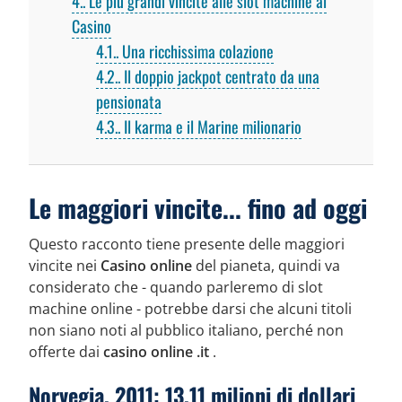
4.
Le più grandi vincite alle slot machine al
Casino
4.1.
Una ricchissima colazione
4.2.
Il doppio jackpot centrato da una
pensionata
4.3.
Il karma e il Marine milionario
Le maggiori vincite... fino ad oggi
Questo racconto tiene presente delle maggiori
vincite nei
Casino online
del pianeta, quindi va
considerato che - quando parleremo di slot
machine online - potrebbe darsi che alcuni titoli
non siano noti al pubblico italiano, perché non
offerte dai
casino online .it
.
Norvegia, 2011: 13,11 milioni di dollari