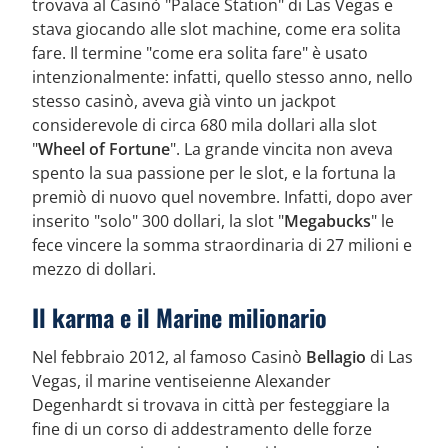
trovava al Casinò "Palace Station" di Las Vegas e
stava giocando alle slot machine, come era solita
fare. Il termine "come era solita fare" è usato
intenzionalmente: infatti, quello stesso anno, nello
stesso casinò, aveva già vinto un jackpot
considerevole di circa 680 mila dollari alla slot
"
Wheel of Fortune
". La grande vincita non aveva
spento la sua passione per le slot, e la fortuna la
premiò di nuovo quel novembre. Infatti, dopo aver
inserito "solo" 300 dollari, la slot "
Megabucks
" le
fece vincere la somma straordinaria di 27 milioni e
mezzo di dollari.
Il karma e il Marine milionario
Nel febbraio 2012, al famoso Casinò
Bellagio
di Las
Vegas, il marine ventiseienne Alexander
Degenhardt si trovava in città per festeggiare la
fine di un corso di addestramento delle forze