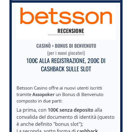
RECENSIONE
CASINÒ > BONUS DI BENVENUTO
(per i nuovi giocatori)
100€ ALLA REGISTRAZIONE, 200€ DI
CASHBACK SULLE SLOT
Betsson Casino offre ai nuovi utenti iscritti
tramite
Assopoker
un Bonus di Benvenuto
composto in due parti:
La prima, con
100€ senza deposito
alla
convalida del documento di identità (questo
è anche definito "bonus slot");
La seconda, sotto forma di
cashback