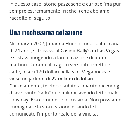
in questo caso, storie pazzesche e curiose (ma pur
sempre estremamente "ricche") che abbiamo
raccolto di seguito.
Una ricchissima colazione
Nel marzo 2002, Johanna Huendl, una californiana
di 74 anni, si trovava al
Casinò Bally’s di Las Vegas
e si stava dirigendo a fare colazione di buon
mattino. Durante il tragitto verso il cornetto e il
caffè, inserì 170 dollari nella slot Megabucks e
vinse un jackpot di
22 milioni di dollari
.
Curiosamente, telefonò subito al marito dicendogli
di aver vinto "solo" due milioni, avendo letto male
il display. Era comunque felicissima. Non possiamo
immaginare la sua reazione quando le fu
comunicato l'importo reale della vincita.