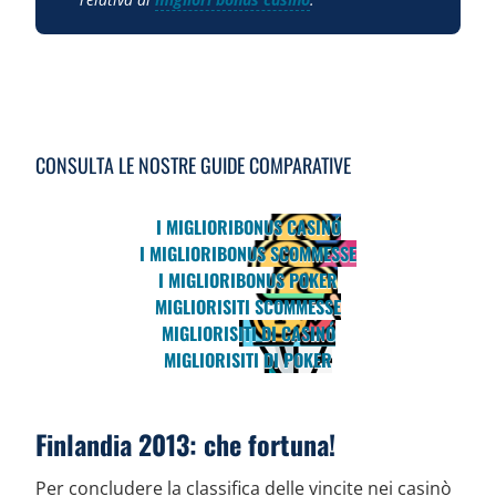
CONSULTA LE NOSTRE GUIDE COMPARATIVE
I MIGLIORI
BONUS CASINÓ
I MIGLIORI
BONUS SCOMMESSE
I MIGLIORI
BONUS POKER
MIGLIORI
SITI SCOMMESSE
MIGLIORI
SITI DI CASINÓ
MIGLIORI
SITI DI POKER
Finlandia 2013: che fortuna!
Per concludere la classifica delle vincite nei casinò