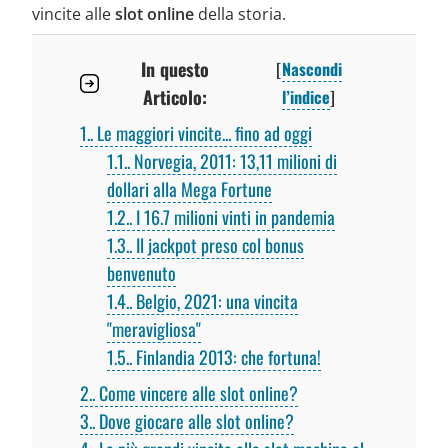
vincite alle
slot online
della storia.
In questo
[
Nascondi
Articolo:
l’indice
]
1.
Le maggiori vincite... fino ad oggi
1.1.
Norvegia, 2011: 13,11 milioni di
dollari alla Mega Fortune
1.2.
I 16.7 milioni vinti in pandemia
1.3.
Il jackpot preso col bonus
benvenuto
1.4.
Belgio, 2021: una vincita
"meravigliosa"
1.5.
Finlandia 2013: che fortuna!
2.
Come vincere alle slot online?
3.
Dove giocare alle slot online?