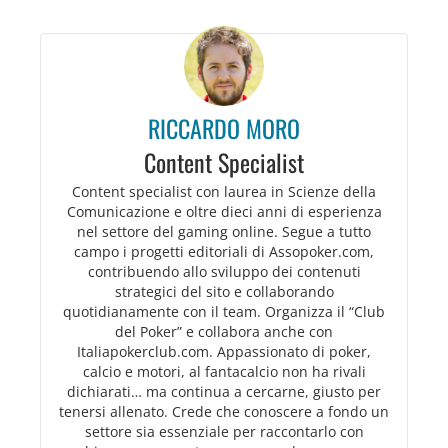
RICCARDO MORO
Content Specialist
Content specialist con laurea in Scienze della
Comunicazione e oltre dieci anni di esperienza
nel settore del gaming online. Segue a tutto
campo i progetti editoriali di Assopoker.com,
contribuendo allo sviluppo dei contenuti
strategici del sito e collaborando
quotidianamente con il team. Organizza il “Club
del Poker” e collabora anche con
Italiapokerclub.com. Appassionato di poker,
calcio e motori, al fantacalcio non ha rivali
dichiarati… ma continua a cercarne, giusto per
tenersi allenato. Crede che conoscere a fondo un
settore sia essenziale per raccontarlo con