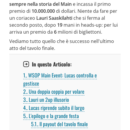
sempre nella storia del Main
e incassa il primo
premio di
10.000.000
di dollari. Niente da fare per
un coriaceo
Lauri Saaskilahti
che si ferma al
secondo posto, dopo
19
mani in heads-up: per lui
arriva un premio da
6
milioni di bigliettoni.
Vediamo tutto quello che è successo nell'ultimo
atto del tavolo finale.
In questo Articolo:
1.
WSOP Main Event: Lucas controlla e
gestisce
2.
Una doppia coppia per volare
3.
Lauri un 2up illusorio
4.
Lucas riprende subito il largo
5.
L'epilogo e la grande festa
5.1.
Il payout del tavolo finale