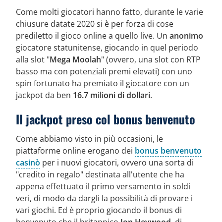
Come molti giocatori hanno fatto, durante le varie
chiusure datate 2020 si è per forza di cose
prediletto il gioco online a quello live. Un
anonimo
giocatore statunitense, giocando in quel periodo
alla slot "
Mega Moolah
" (ovvero, una slot con RTP
basso ma con potenziali premi elevati) con uno
spin fortunato ha premiato il giocatore con un
jackpot da ben
16.7 milioni di dollari
.
Il jackpot preso col bonus benvenuto
Come abbiamo visto in più occasioni, le
piattaforme online erogano dei
bonus benvenuto
casinò
per i nuovi giocatori, ovvero una sorta di
"credito in regalo" destinata all'utente che ha
appena effettuato il primo versamento in soldi
veri, di modo da dargli la possibilità di provare i
vari giochi. Ed è proprio giocando il bonus di
benvenuto che il britannico
Jon Heywood
, di