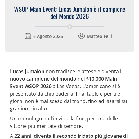
WSOP Main Event: Lucas Jumalon è il campione
del Mondo 2026
6 Agosto 2026
Matteo Felli
Lucas Jumalon
non tradisce le attese e diventa il
nuovo campione del mondo nel $10.000 Main
Event WSOP 2026
a Las Vegas. L'americano si è
presentato da chipleader al final table e per tre
giorni non è mai sceso dal trono, fino ad issarsi sul
gradino più alto.
Un monologo dall'inizio alla fine, per una delle
vittorie più meritate di sempre.
A
22 anni, diventa il secondo iridato più giovane di