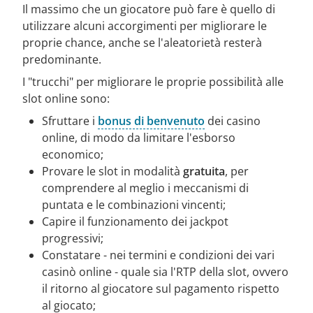
Il massimo che un giocatore può fare è quello di
utilizzare alcuni accorgimenti per migliorare le
proprie chance, anche se l'aleatorietà resterà
predominante.
I "trucchi" per migliorare le proprie possibilità alle
slot online sono:
Sfruttare i
bonus di benvenuto
dei casino
online, di modo da limitare l'esborso
economico;
Provare le slot in modalità
gratuita
, per
comprendere al meglio i meccanismi di
puntata e le combinazioni vincenti;
Capire il funzionamento dei jackpot
progressivi;
Constatare - nei termini e condizioni dei vari
casinò online - quale sia l'RTP della slot, ovvero
il ritorno al giocatore sul pagamento rispetto
al giocato;