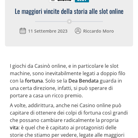
Le maggiori vincite della storia alle slot online
11 Settembre 2023
Riccardo Moro
I giochi da Casinò online, e in particolare le slot
machine, sono inevitabilmente legati a doppio filo
con la
fortuna
. Solo se la
Dea Bendata
guarda in
una certa direzione, infatti, si può sperare di
portare a casa un ricco premio.
A volte, addirittura, anche nei Casino online può
capitare di ottenere dei colpi di fortuna così grandi
che possano cambiare radicalmente la propria
vita
: è quel che è capitato ai protagonisti delle
storie che stiamo per vedere, legate alle maggiori