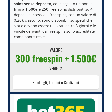
spins senza deposito
, ed in seguito un bonus
fino a 1.500€
e
250 free spins
distribuiti su 4
depositi successivi. I free spins, con un valore di
0,20€ ciascuno, sono disponibili su specifiche
slot e devono essere utilizzati entro 3 giorni e le
vincite derivanti dai free spins sono accreditate
come bonus reale.
VALORE
300 freespin + 1.500€
VERIFICA
+
Dettagli, Termini e Condizioni