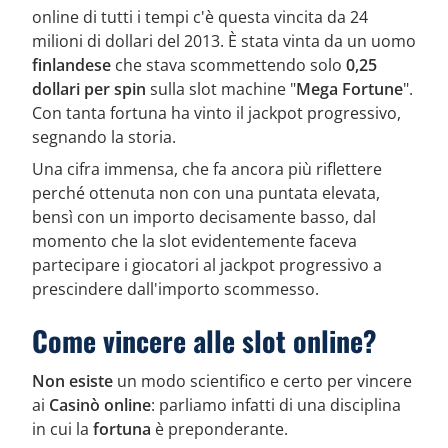
online di tutti i tempi c'è questa vincita da 24
milioni di dollari del 2013. È stata vinta da un uomo
finlandese
che stava scommettendo solo
0,25
dollari per spin
sulla slot machine "
Mega Fortune
".
Con tanta fortuna ha vinto il jackpot progressivo,
segnando la storia.
Una cifra immensa, che fa ancora più riflettere
perché ottenuta non con una puntata elevata,
bensì con un importo decisamente basso, dal
momento che la slot evidentemente faceva
partecipare i giocatori al jackpot progressivo a
prescindere dall'importo scommesso.
Come vincere alle slot online?
Non esiste
un modo scientifico e certo per vincere
ai
Casinò online
: parliamo infatti di una disciplina
in cui la
fortuna
è preponderante.