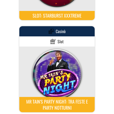
SLOT: STARBURST XXXTREME
Casinò
Slot
MR TAIN'S PARTY NIGHT: TRA FESTE E
PARTY NOTTURNI