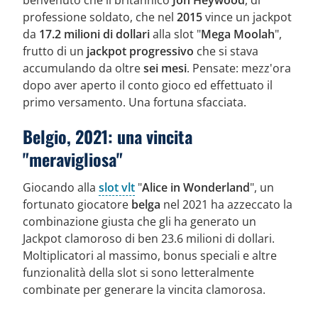
professione soldato, che nel
2015
vince un jackpot
da
17.2 milioni di dollari
alla slot "
Mega Moolah
",
frutto di un
jackpot progressivo
che si stava
accumulando da oltre
sei mesi
. Pensate: mezz'ora
dopo aver aperto il conto gioco ed effettuato il
primo versamento. Una fortuna sfacciata.
Belgio, 2021: una vincita
"meravigliosa"
Giocando alla
slot vlt
"
Alice in Wonderland
", un
fortunato giocatore
belga
nel 2021 ha azzeccato la
combinazione giusta che gli ha generato un
Jackpot clamoroso di ben 23.6 milioni di dollari.
Moltiplicatori al massimo, bonus speciali e altre
funzionalità della slot si sono letteralmente
combinate per generare la vincita clamorosa.