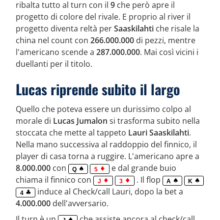
ribalta tutto al turn con il
9
che però apre il
progetto di colore del rivale. E proprio al river il
progetto diventa reltà per
Saaskilahti
che risale la
china nel count con
266.000.000
di pezzi, mentre
l'americano scende a
287.000.000
. Mai così vicini i
duellanti per il titolo.
Lucas riprende subito il largo
Quello che poteva essere un durissimo colpo al
morale di
Lucas Jumalon
si trasforma subito nella
stoccata che mette al tappeto
Lauri Saaskilahti
.
Nella mano successiva al raddoppio del finnico, il
player di casa torna a ruggire. L'americano apre a
8.000.000
con
e dal grande buio
Q
5
chiama il finnico con
. Il flop
J
3
A
K
induce al Check/call Lauri, dopo la bet a
4
4.000.000
dell'avversario.
Il turn è un
che assiste ancora al check/call