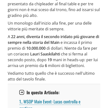
presentato da chipleader al final table e per tre
giorni non è mai sceso dal trono, fino ad issarsi sul
gradino più alto.
Un monologo dall'inizio alla fine, per una delle
vittorie più meritate di sempre.
A
22 anni, diventa il secondo iridato più giovane di
sempre nella storia del Main
e incassa il primo
premio di
10.000.000
di dollari. Niente da fare per
un coriaceo
Lauri Saaskilahti
che si ferma al
secondo posto, dopo
19
mani in heads-up: per lui
arriva un premio da
6
milioni di bigliettoni.
Vediamo tutto quello che è successo nell'ultimo
atto del tavolo finale.
In questo Articolo:
1.
WSOP Main Event: Lucas controlla e