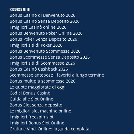
RISORSE UTILI
Bonus Casino di Benvenuto 2026
Bonus Casino Senza Deposito 2026
I migliori Casinò online 2026
Bonus Benvenuto Poker Online 2026
Bonus Poker Senza Deposito 2026
I migliori siti di Poker 2026
Bonus Benvenuto Scommesse 2026
Bonus Scommesse Senza Deposito 2026
I migliori siti di Scommesse 2026
Bonus Casinò Cashback 2026
Scommesse antepost: i favoriti a lungo termine
Bonus multipla scommesse 2026
Le quote maggiorate di oggi
Codici Bonus Casinò
Guida alle Slot Online
Bonus Slot senza deposito
Le migliori slot machine online
I migliori freespin slot
I migliori Bonus Slot Online
Gratta e Vinci Online: la guida completa