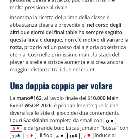
gestione, difesa e attacco, pochissimi rischi e
molta pressione al rivale.
Insomma la ricetta del primo della classe è
abbastanza chiara e prevedibile:
nel corso degli
altri due giorni del final table ha sempre seguito
questa linea e dunque, non c'è motivo di variare la
rotta,
proprio ad un passo dalla gloria pokeristica
eterna. Così nelle primissime mani, lo stack del
player a stelle e strisce aumenta e si crea ancora
maggior distanza tra i due nel count.
Una doppia coppia per volare
La
mano#162
, al tavolo finale del
$10.000 Main
Event WSOP 2026
, è probabilmente quella che
diversifica lo stile di gioco dei due contendenti.
Lauri Saaskilahti
completa da small con
Q
e dal grande buio Lucas Jumalon "bussa" con
9
. Il flop
induce al
10
5
A
10
7