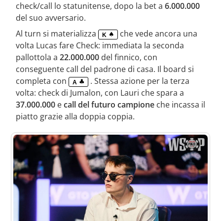
check/call lo statunitense, dopo la bet a
6.000.000
del suo avversario.
Al turn si materializza
che vede ancora una
K
volta Lucas fare Check: immediata la seconda
pallottola a
22.000.000
del finnico, con
conseguente call del padrone di casa. Il board si
completa con
. Stessa azione per la terza
A
volta: check di Jumalon, con Lauri che spara a
37.000.000
e
call del futuro campione
che incassa il
piatto grazie alla doppia coppia.