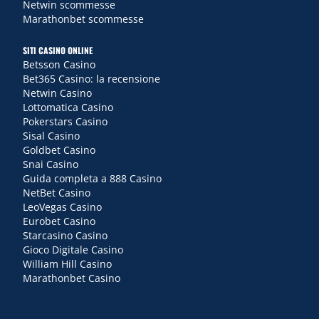
Netwin scommesse
Marathonbet scommesse
SITI CASINO ONLINE
Betsson Casino
Bet365 Casino: la recensione
Netwin Casino
Lottomatica Casino
Pokerstars Casino
Sisal Casino
Goldbet Casino
Snai Casino
Guida completa a 888 Casino
NetBet Casino
LeoVegas Casino
Eurobet Casino
Starcasino Casino
Gioco Digitale Casino
William Hill Casino
Marathonbet Casino