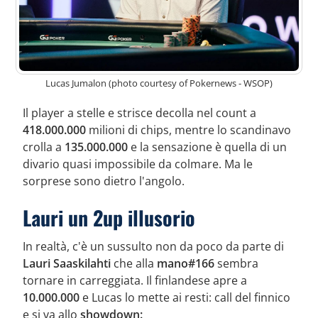
Lucas Jumalon (photo courtesy of Pokernews - WSOP)
Il player a stelle e strisce decolla nel count a
418.000.000
milioni di chips, mentre lo scandinavo
crolla a
135.000.000
e la sensazione è quella di un
divario quasi impossibile da colmare. Ma le
sorprese sono dietro l'angolo.
Lauri un 2up illusorio
In realtà, c'è un sussulto non da poco da parte di
Lauri Saaskilahti
che alla
mano#166
sembra
tornare in carreggiata. Il finlandese apre a
10.000.000
e Lucas lo mette ai resti: call del finnico
e si va allo
showdown: