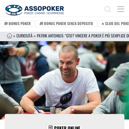
Vai al contenuto
Search for:
🎁 BONUS POKER
🎁 BONUS POKER SENZA DEPOSITO
♣️ CLUB DEL POK
»
CURIOSITÀ
»
POKER ONLINE