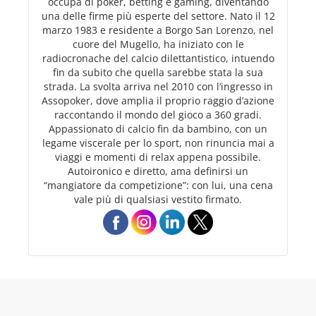
occupa di poker, betting e gaming, diventando
una delle firme più esperte del settore. Nato il 12
marzo 1983 e residente a Borgo San Lorenzo, nel
cuore del Mugello, ha iniziato con le
radiocronache del calcio dilettantistico, intuendo
fin da subito che quella sarebbe stata la sua
strada. La svolta arriva nel 2010 con l’ingresso in
Assopoker, dove amplia il proprio raggio d’azione
raccontando il mondo del gioco a 360 gradi.
Appassionato di calcio fin da bambino, con un
legame viscerale per lo sport, non rinuncia mai a
viaggi e momenti di relax appena possibile.
Autoironico e diretto, ama definirsi un
“mangiatore da competizione”: con lui, una cena
vale più di qualsiasi vestito firmato.