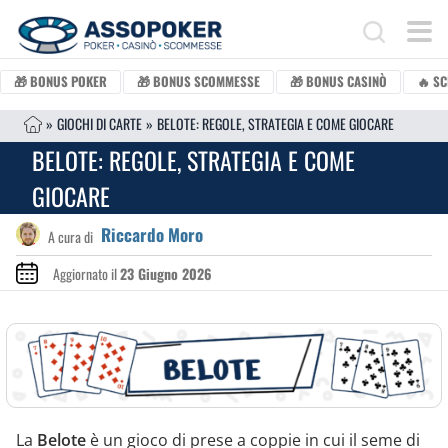
Vai al contenuto
Search for:
🎁 BONUS POKER
🎁 BONUS SCOMMESSE
🎁 BONUS CASINÒ
🔥 SC
»
GIOCHI DI CARTE
»
BELOTE: REGOLE, STRATEGIA E COME GIOCARE
BELOTE: REGOLE, STRATEGIA E COME
GIOCARE
Riccardo Moro
A cura di
Aggiornato il
23 Giugno 2026
La
Belote
è un gioco di prese a coppie in cui il seme di