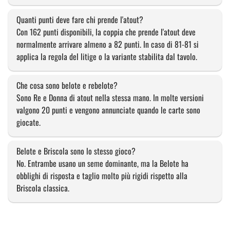
Quanti punti deve fare chi prende l'atout?
Con 162 punti disponibili, la coppia che prende l'atout deve
normalmente arrivare almeno a 82 punti. In caso di 81-81 si
applica la regola del litige o la variante stabilita dal tavolo.
Che cosa sono belote e rebelote?
Sono Re e Donna di atout nella stessa mano. In molte versioni
valgono 20 punti e vengono annunciate quando le carte sono
giocate.
Belote e Briscola sono lo stesso gioco?
No. Entrambe usano un seme dominante, ma la Belote ha
obblighi di risposta e taglio molto più rigidi rispetto alla
Briscola classica.