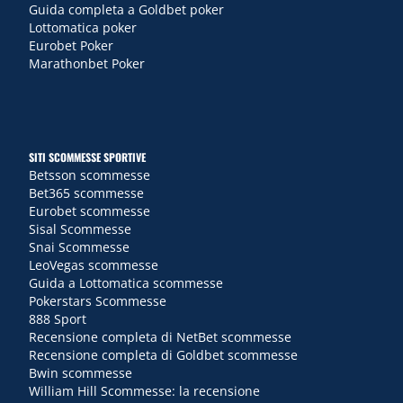
Guida completa a Goldbet poker
Lottomatica poker
Eurobet Poker
Marathonbet Poker
SITI SCOMMESSE SPORTIVE
Betsson scommesse
Bet365 scommesse
Eurobet scommesse
Sisal Scommesse
Snai Scommesse
LeoVegas scommesse
Guida a Lottomatica scommesse
Pokerstars Scommesse
888 Sport
Recensione completa di NetBet scommesse
Recensione completa di Goldbet scommesse
Bwin scommesse
William Hill Scommesse: la recensione