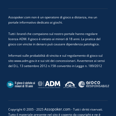
Assopoker.com non è un operatore di gioco a distanza, ma un
portale informativo dedicato ai giochi.
Tutti i brand che compaiono sul nostro portale hanno regolare
licenza ADM. Il gioco è vietato ai minori di 18 anni. La pratica del
gioco con vincite in denaro può causare dipendenza patologica.
Informati sulle probabilità di vincita e sul regolamento di gioco sul
sito www.adm.gov.it e sui siti dei concessionari. Avvertenze ai sensi
del D.L. 13 settembre 2012 n.158 convertito in Legge n. 189/2012
Assopoker.com
Copyright © 2005 - 2025
- Tutti i diritti riservati.
Tutto il materiale presente nel sito è coperto da copyright e ne è