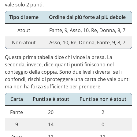
vale solo 2 punti.
Tipo di seme
Ordine dal più forte al più debole
Atout
Fante, 9, Asso, 10, Re, Donna, 8, 7
Non-atout
Asso, 10, Re, Donna, Fante, 9, 8, 7
Questa prima tabella dice chi vince la presa. La
seconda, invece, dice quanti punti finiscono nel
conteggio della coppia. Sono due livelli diversi: se li
confondi, rischi di proteggere una carta che vale punti
ma non ha forza sufficiente per prendere.
Carta
Punti se è atout
Punti se non è atout
Fante
20
2
9
14
0
Asso
11
11