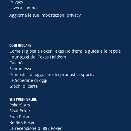
Privacy
Lavora con noi
Aggiorna le tue impostazioni privacy
COME GIOCARE
Come si gioca a Poker Texas Hold’em: la guida e le regole
I punteggi del Texas Hold'em
Casinò
Scommesse
Pronostici di oggi: i nostri pronostici sportivi
Le Schedine di oggi
Giochi di carte
SITI POKER ONLINE
PokerStars
Sisal Poker
Snai Poker
Bet365 Poker
La recensione di 888 Poker