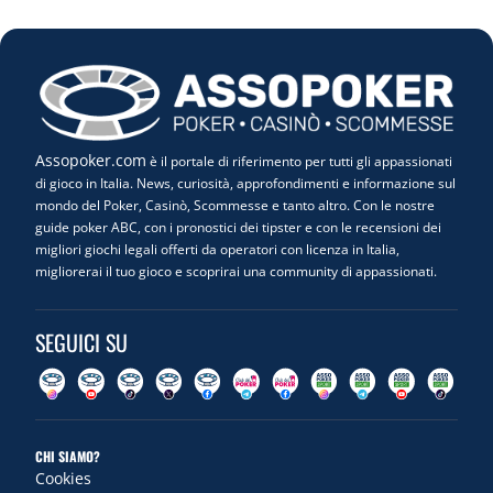
Assopoker.com
è il portale di riferimento per tutti gli appassionati
di gioco in Italia. News, curiosità, approfondimenti e informazione sul
mondo del Poker, Casinò, Scommesse e tanto altro. Con le nostre
guide poker ABC, con i pronostici dei tipster e con le recensioni dei
migliori giochi legali offerti da operatori con licenza in Italia,
migliorerai il tuo gioco e scoprirai una community di appassionati.
SEGUICI SU
CHI SIAMO?
Cookies