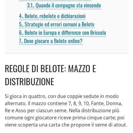
3.1.
Quando il compagno sta vincendo
4.
Belote, rebelote e dichiarazioni
5.
Strategie ed errori comuni a Belote
6.
Belote in Europa e differenze con Briscola
7.
Dove giocare a Belote online?
REGOLE DI BELOTE: MAZZO E
DISTRIBUZIONE
Si gioca in quattro, con due coppie sedute in modo
alternato. Il mazzo contiene 7, 8, 9, 10, Fante, Donna,
Re e Asso per ciascun seme. Nella distribuzione più
comune ogni giocatore riceve prima cinque carte; poi
viene scoperta una carta che propone il seme di atout.