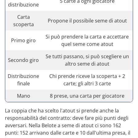
5 carte a ogni giocatore
distribuzione
Carta
Propone il possibile seme di atout
scoperta
Si può prendere la carta e accettare
Primo giro
quel seme come atout
Se tutti passano, si può scegliere un
Secondo giro
altro seme di atout
Distribuzione
Chi prende riceve la scoperta + 2
finale
carte; gli altri 3 carte
Mano
8 prese, una carta per giocatore
La coppia che ha scelto l'atout si prende anche la
responsabilità del contratto: deve fare più punti degli
avversari. Nella Belote a seme di atout ci sono 162
punti: 152 arrivano dalle carte e 10 dall'ultima presa, il