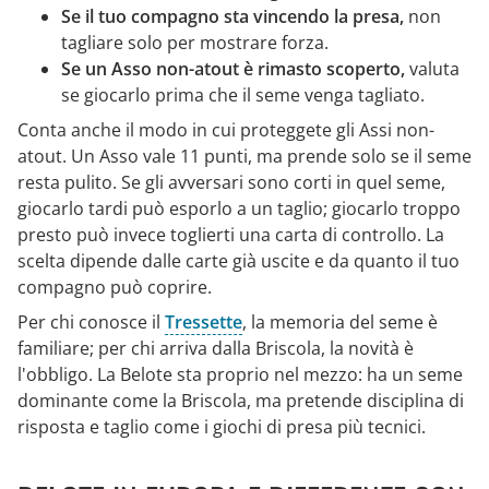
Se il tuo compagno sta vincendo la presa,
non
tagliare solo per mostrare forza.
Se un Asso non-atout è rimasto scoperto,
valuta
se giocarlo prima che il seme venga tagliato.
Conta anche il modo in cui proteggete gli Assi non-
atout. Un Asso vale 11 punti, ma prende solo se il seme
resta pulito. Se gli avversari sono corti in quel seme,
giocarlo tardi può esporlo a un taglio; giocarlo troppo
presto può invece toglierti una carta di controllo. La
scelta dipende dalle carte già uscite e da quanto il tuo
compagno può coprire.
Per chi conosce il
Tressette
, la memoria del seme è
familiare; per chi arriva dalla Briscola, la novità è
l'obbligo. La Belote sta proprio nel mezzo: ha un seme
dominante come la Briscola, ma pretende disciplina di
risposta e taglio come i giochi di presa più tecnici.