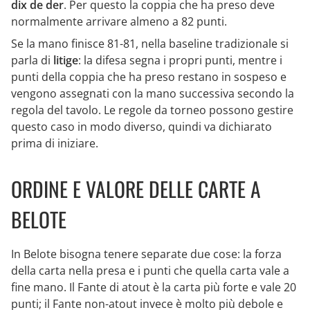
dix de der
. Per questo la coppia che ha preso deve
normalmente arrivare almeno a 82 punti.
Se la mano finisce 81-81, nella baseline tradizionale si
parla di
litige
: la difesa segna i propri punti, mentre i
punti della coppia che ha preso restano in sospeso e
vengono assegnati con la mano successiva secondo la
regola del tavolo. Le regole da torneo possono gestire
questo caso in modo diverso, quindi va dichiarato
prima di iniziare.
ORDINE E VALORE DELLE CARTE A
BELOTE
In Belote bisogna tenere separate due cose: la forza
della carta nella presa e i punti che quella carta vale a
fine mano. Il Fante di atout è la carta più forte e vale 20
punti; il Fante non-atout invece è molto più debole e