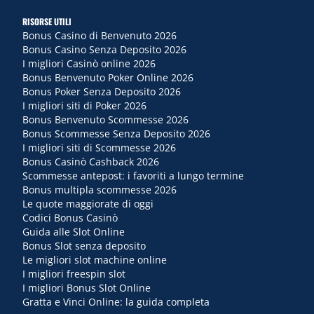
RISORSE UTILI
Bonus Casino di Benvenuto 2026
Bonus Casino Senza Deposito 2026
I migliori Casinò online 2026
Bonus Benvenuto Poker Online 2026
Bonus Poker Senza Deposito 2026
I migliori siti di Poker 2026
Bonus Benvenuto Scommesse 2026
Bonus Scommesse Senza Deposito 2026
I migliori siti di Scommesse 2026
Bonus Casinò Cashback 2026
Scommesse antepost: i favoriti a lungo termine
Bonus multipla scommesse 2026
Le quote maggiorate di oggi
Codici Bonus Casinò
Guida alle Slot Online
Bonus Slot senza deposito
Le migliori slot machine online
I migliori freespin slot
I migliori Bonus Slot Online
Gratta e Vinci Online: la guida completa