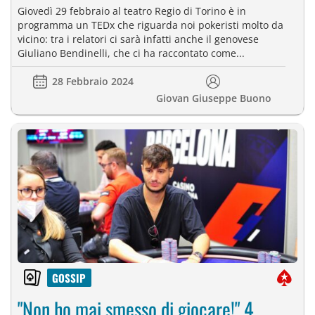
Giovedì 29 febbraio al teatro Regio di Torino è in
programma un TEDx che riguarda noi pokeristi molto da
vicino: tra i relatori ci sarà infatti anche il genovese
Giuliano Bendinelli, che ci ha raccontato come...
28 Febbraio 2024
Giovan Giuseppe Buono
GOSSIP
"Non ho mai smesso di giocare!" 4