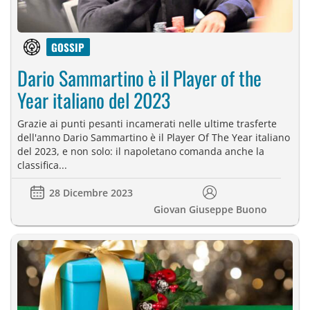
GOSSIP
Dario Sammartino è il Player of the
Year italiano del 2023
Grazie ai punti pesanti incamerati nelle ultime trasferte
dell'anno Dario Sammartino è il Player Of The Year italiano
del 2023, e non solo: il napoletano comanda anche la
classifica...
28 Dicembre 2023
Giovan Giuseppe Buono