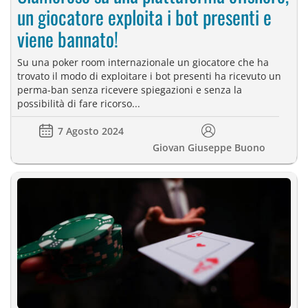
un giocatore exploita i bot presenti e
viene bannato!
Su una poker room internazionale un giocatore che ha
trovato il modo di exploitare i bot presenti ha ricevuto un
perma-ban senza ricevere spiegazioni e senza la
possibilità di fare ricorso...
7 Agosto 2024
Giovan Giuseppe Buono