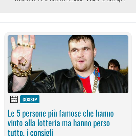
GOSSIP
Le 5 persone più famose che hanno
vinto alla lotteria ma hanno perso
tutto, i consigli