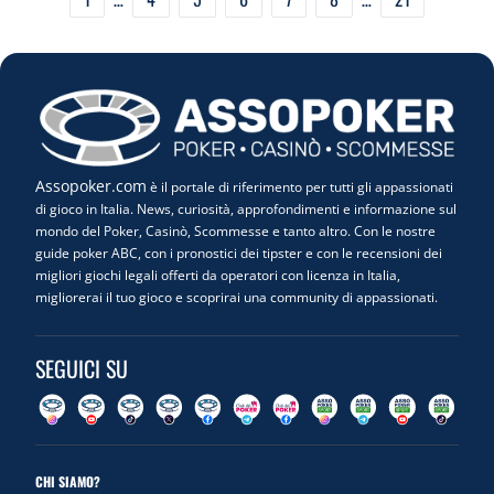
degli
articoli
Assopoker.com
è il portale di riferimento per tutti gli appassionati
di gioco in Italia. News, curiosità, approfondimenti e informazione sul
mondo del Poker, Casinò, Scommesse e tanto altro. Con le nostre
guide poker ABC, con i pronostici dei tipster e con le recensioni dei
migliori giochi legali offerti da operatori con licenza in Italia,
migliorerai il tuo gioco e scoprirai una community di appassionati.
SEGUICI SU
CHI SIAMO?