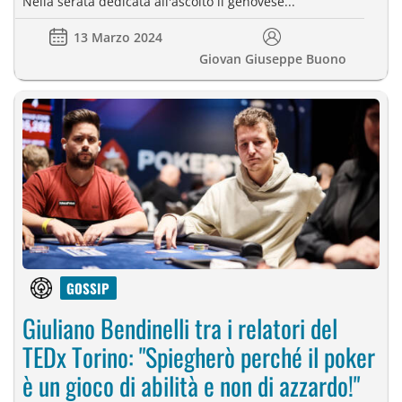
Nella serata dedicata all'ascolto il genovese...
13 Marzo 2024
Giovan Giuseppe Buono
GOSSIP
Giuliano Bendinelli tra i relatori del
TEDx Torino: "Spiegherò perché il poker
è un gioco di abilità e non di azzardo!"