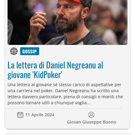
GOSSIP
La lettera di Daniel Negreanu al
giovane 'KidPoker'
Una lettera al giovane sé stesso carico di aspettative per
una carriera nel poker. Daniel Negreanu ha scritto una
lettera davvero particolare, piena di consigli e moniti che
possono tornare utili a chiunque voglia...
11 Aprile 2024
Giovan Giuseppe Buono