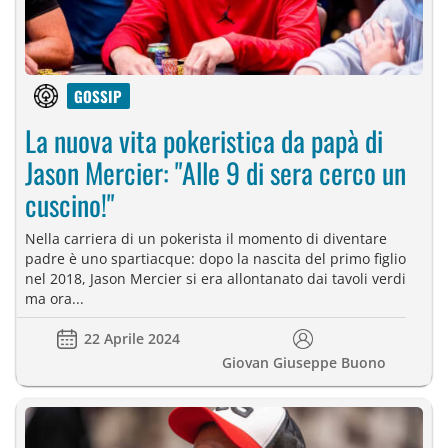
GOSSIP
La nuova vita pokeristica da papà di
Jason Mercier: "Alle 9 di sera cerco un
cuscino!"
Nella carriera di un pokerista il momento di diventare
padre è uno spartiacque: dopo la nascita del primo figlio
nel 2018, Jason Mercier si era allontanato dai tavoli verdi
ma ora...
22 Aprile 2024
Giovan Giuseppe Buono