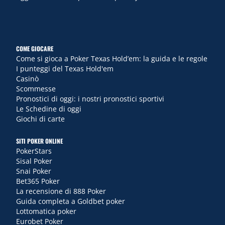
COME GIOCARE
Come si gioca a Poker Texas Hold’em: la guida e le regole
I punteggi del Texas Hold'em
Casinò
Scommesse
Pronostici di oggi: i nostri pronostici sportivi
Le Schedine di oggi
Giochi di carte
SITI POKER ONLINE
PokerStars
Sisal Poker
Snai Poker
Bet365 Poker
La recensione di 888 Poker
Guida completa a Goldbet poker
Lottomatica poker
Eurobet Poker