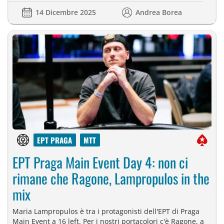
14 Dicembre 2025
Andrea Borea
EPT PRAGA
MTT
EPT Praga Main Event Day 4: non ci
rimane che Ragone, Lampropulos in the
mix
Maria Lampropulos è tra i protagonisti dell'EPT di Praga
Main Event a 16 left. Per i nostri portacolori c'è Ragone, a