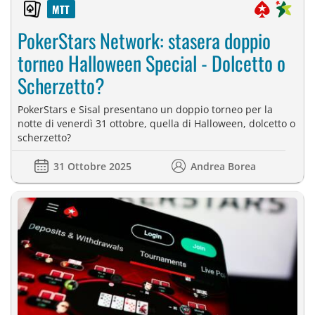
MTT
PokerStars Network: stasera doppio
torneo Halloween Special - Dolcetto o
Scherzetto?
PokerStars e Sisal presentano un doppio torneo per la
notte di venerdì 31 ottobre, quella di Halloween, dolcetto o
scherzetto?
31 Ottobre 2025
Andrea Borea