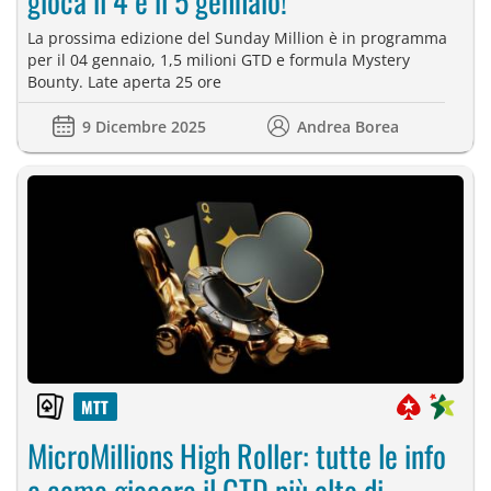
gioca il 4 e il 5 gennaio!
La prossima edizione del Sunday Million è in programma
per il 04 gennaio, 1,5 milioni GTD e formula Mystery
Bounty. Late aperta 25 ore
9 Dicembre 2025
Andrea Borea
MTT
MicroMillions High Roller: tutte le info
e come giocare il GTD più alto di