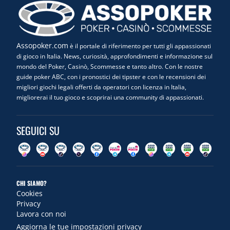
Assopoker.com
è il portale di riferimento per tutti gli appassionati
di gioco in Italia. News, curiosità, approfondimenti e informazione sul
mondo del Poker, Casinò, Scommesse e tanto altro. Con le nostre
guide poker ABC, con i pronostici dei tipster e con le recensioni dei
migliori giochi legali offerti da operatori con licenza in Italia,
migliorerai il tuo gioco e scoprirai una community di appassionati.
SEGUICI SU
CHI SIAMO?
Cookies
Privacy
Lavora con noi
Aggiorna le tue impostazioni privacy