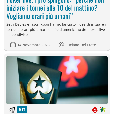
iniziare i tornei alle 10 del mattino?
Vogliamo orari più umani”
Seth Davies e Jason Koon hanno lanciato l'idea di iniziare i
tornei a orari più umani e il field americano del poker live
ha condiviso
14 Novembre 2025
Luciano Del Frate
MTT