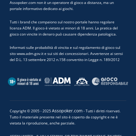
Assopoker.com non è un operatore di gioco a distanza, ma un
portale informativo dedicato ai giochi.
Tutti i brand che compaiono sul nostro portale hanno regolare
licenza ADM. Il gioco è vietato ai minori di 18 anni. La pratica del
gioco con vincite in denaro può causare dipendenza patologica.
Informati sulle probabilità di vincita e sul regolamento di gioco sul
sito www.adm.gov.it e sui siti dei concessionari. Avvertenze ai sensi
del D.L. 13 settembre 2012 n.158 convertito in Legge n. 189/2012
Assopoker.com
Copyright © 2005 - 2025
- Tutti i diritti riservati.
Tutto il materiale presente nel sito è coperto da copyright e ne è
vietata la riproduzione, anche parziale.