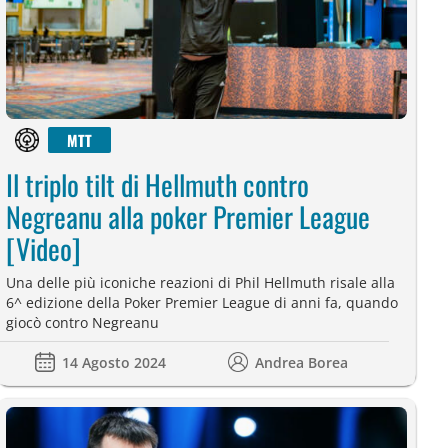
MTT
Il triplo tilt di Hellmuth contro
Negreanu alla poker Premier League
[Video]
Una delle più iconiche reazioni di Phil Hellmuth risale alla
6^ edizione della Poker Premier League di anni fa, quando
giocò contro Negreanu
14 Agosto 2024
Andrea Borea