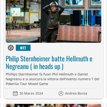
MTT
Philip Sternheimer batte Hellmuth e
Negreanu ( in heads up )
Phillips Sternheimer fa fuori Phil Hellmuth e Daniel
Negreanu e si assicura la vittoria dell'evento numero 7 del
PokerGo Tour Mixed Game
20 Marzo 2024
Andrea Borea