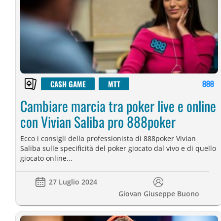
CASH GAME
MTT
Cambiare marcia tra poker live e online
con Vivian Saliba pro 888poker
Ecco i consigli della professionista di 888poker Vivian
Saliba sulle specificità del poker giocato dal vivo e di quello
giocato online...
27 Luglio 2024
Giovan Giuseppe Buono