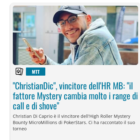
MTT
"ChristianDic", vincitore dell'HR MB: "il
fattore Mystery cambia molto i range di
call e di shove"
Christian Di Caprio è il vincitore dell'High Roller Mystery
Bounty MicroMillions di PokerStars. Ci ha raccontato il suo
torneo