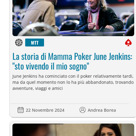
MTT
La storia di Mamma Poker June Jenkins:
"sto vivendo il mio sogno"
June Jenkins ha cominciato con il poker relativamente tardi,
ma da quel momento non lo ha più abbandonato, trovando
avventure, viaggi e amici
22 Novembre 2024
Andrea Borea