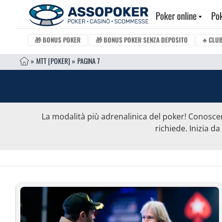
Vai al contenuto
Poker online
Pok
🎁 BONUS POKER
🎁 BONUS POKER SENZA DEPOSITO
♣️ CLU
»
MTT [POKER]
»
PAGINA 7
La modalità più adrenalinica del poker! Conoscenz
richiede. Inizia 