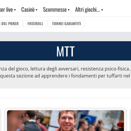
er live
Casinò
Scommesse
Altri giochi...
B DEL POKER
FREEROLL
TORNEI GARANTITI
MTT
a del gioco, lettura degli avversari, resistenza psico-fisic
da questa sezione ad apprendere i fondamenti per tuffarti ne