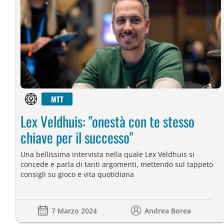
MTT
Lex Veldhuis: "onestà con te stesso
chiave per il successo"
Una bellissima intervista nella quale Lex Veldhuis si
concede e parla di tanti argomenti, mettendo sul tappeto
consigli su gioco e vita quotidiana
7 Marzo 2024
Andrea Borea