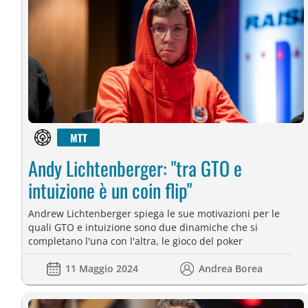
MTT
Andy Lichtenberger: "tra GTO e
intuizione è un coin flip"
Andrew Lichtenberger spiega le sue motivazioni per le
quali GTO e intuizione sono due dinamiche che si
completano l'una con l'altra, le gioco del poker
11 Maggio 2024
Andrea Borea