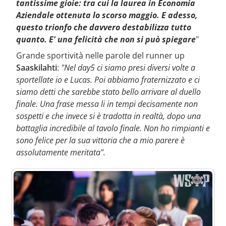
tantissime gioie: tra cui la laurea in Economia
Aziendale ottenuta lo scorso maggio. E adesso,
questo trionfo che davvero destabilizza tutto
quanto. E' una felicità che non si può spiegare
"
Grande sportività nelle parole del runner up
Saaskilahti
:
"Nel day5 ci siamo presi diversi volte a
sportellate io e Lucas. Poi abbiamo fraternizzato e ci
siamo detti che sarebbe stato bello arrivare al duello
finale. Una frase messa li in tempi decisamente non
sospetti e che invece si è tradotta in realtà, dopo una
battaglia incredibile al tavolo finale. Non ho rimpianti e
sono felice per la sua vittoria che a mio parere è
assolutamente meritata".