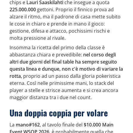
chips e
Lauri Saaskilahti
che insegue a quota
225.000.000
gettoni. Proprio il finnico prova ad
alzare il ritmo, ma il padrone di casa mette subito
le cose in chiaro e prende in mano il gioco:
gestione, difesa e attacco, pochissimi rischi e
molta pressione al rivale.
Insomma la ricetta del primo della classe è
abbastanza chiara e prevedibile:
nel corso degli
altri due giorni del final table ha sempre seguito
questa linea e dunque, non c'è motivo di variare la
rotta,
proprio ad un passo dalla gloria pokeristica
eterna. Così nelle primissime mani, lo stack del
player a stelle e strisce aumenta e si crea ancora
maggior distanza tra i due nel count.
Una doppia coppia per volare
La
mano#162
, al tavolo finale del
$10.000 Main
Event WSOP 2026
, è probabilmente quella che