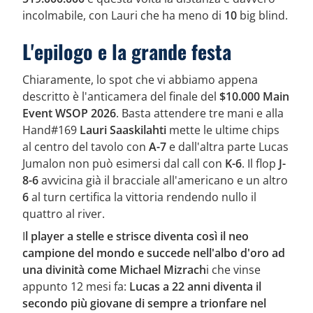
incolmabile, con Lauri che ha meno di
10
big blind.
L'epilogo e la grande festa
Chiaramente, lo spot che vi abbiamo appena
descritto è l'anticamera del finale del
$10.000 Main
Event WSOP 2026
. Basta attendere tre mani e alla
Hand#169
Lauri Saaskilahti
mette le ultime chips
al centro del tavolo con
A-7
e dall'altra parte Lucas
Jumalon non può esimersi dal call con
K-6
. Il flop
J-
8-6
avvicina già il bracciale all'americano e un altro
6
al turn certifica la vittoria rendendo nullo il
quattro al river.
I
l player a stelle e strisce diventa così il neo
campione del mondo e succede nell'albo d'oro ad
una divinità come Michael Mizrach
i che vinse
appunto 12 mesi fa:
Lucas a 22 anni diventa il
secondo più giovane di sempre a trionfare nel