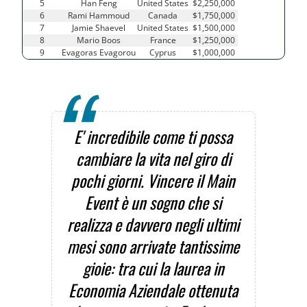
5
Han Feng
United States
$2,250,000
6
Rami Hammoud
Canada
$1,750,000
7
Jamie Shaevel
United States
$1,500,000
8
Mario Boos
France
$1,250,000
9
Evagoras Evagorou
Cyprus
$1,000,000
E' incredibile come ti possa
cambiare la vita nel giro di
pochi giorni. Vincere il Main
Event è un sogno che si
realizza e davvero negli ultimi
mesi sono arrivate tantissime
gioie: tra cui la laurea in
Economia Aziendale ottenuta