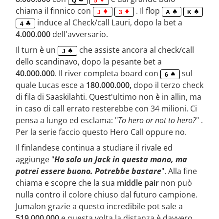
Q
5
chiama il finnico con
. Il flop
J
3
A
K
induce al Check/call Lauri, dopo la bet a
4
4.000.000
dell'avversario.
Il turn è un
che assiste ancora al check/call
J
dello scandinavo, dopo la pesante bet a
40.000.000
. Il river completa board con
sul
6
quale Lucas esce a
180.000.000,
dopo il terzo check
di fila di Saaskilahti. Quest'ultimo non è in allin, ma
in caso di call errato resterebbe con 34 milioni. Ci
pensa a lungo ed esclama: "
To hero or not to hero?
" .
Per la serie faccio questo Hero Call oppure no.
Il finlandese continua a studiare il rivale ed
aggiunge "
Ho solo un Jack in questa mano, ma
potrei essere buono. Potrebbe bastare
". Alla fine
chiama e scopre che la sua
middle pair
non può
nulla contro il colore chiuso dal futuro campione.
Jumalon grazie a questo incredibile pot sale a
519.000.000
e questa volta la distanza è davvero