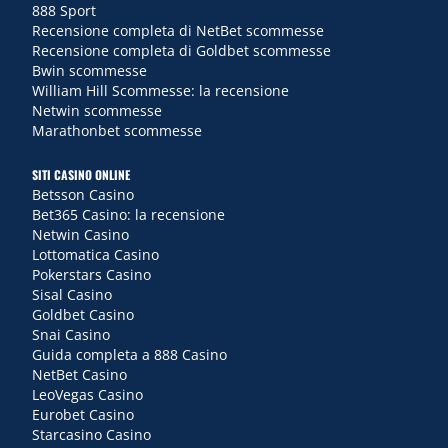
888 Sport
Recensione completa di NetBet scommesse
Recensione completa di Goldbet scommesse
Bwin scommesse
William Hill Scommesse: la recensione
Netwin scommesse
Marathonbet scommesse
SITI CASINO ONLINE
Betsson Casino
Bet365 Casino: la recensione
Netwin Casino
Lottomatica Casino
Pokerstars Casino
Sisal Casino
Goldbet Casino
Snai Casino
Guida completa a 888 Casino
NetBet Casino
LeoVegas Casino
Eurobet Casino
Starcasino Casino