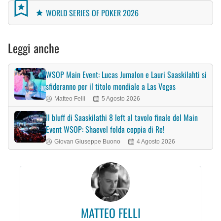
WORLD SERIES OF POKER 2026
Leggi anche
WSOP Main Event: Lucas Jumalon e Lauri Saaskilahti si
sfideranno per il titolo mondiale a Las Vegas
Matteo Felli
5 Agosto 2026
Il bluff di Saaskilathi 8 left al tavolo finale del Main
Event WSOP: Shaevel folda coppia di Re!
Giovan Giuseppe Buono
4 Agosto 2026
MATTEO FELLI