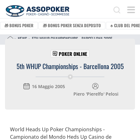
Vai al contenuto
Search for:
🎁 BONUS POKER
🎁 BONUS POKER SENZA DEPOSITO
♣️ CLUB DEL POK
»
NEWS
»
5TH WHUP CHAMPIONSHIPS - BARCELLONA 2005
POKER ONLINE
5th WHUP Championships - Barcellona 2005
16 Maggio 2005
Piero 'Pierelfo' Pelosi
World Heads Up Poker Championships -
Campionato del Mondo Heds Up Casino de