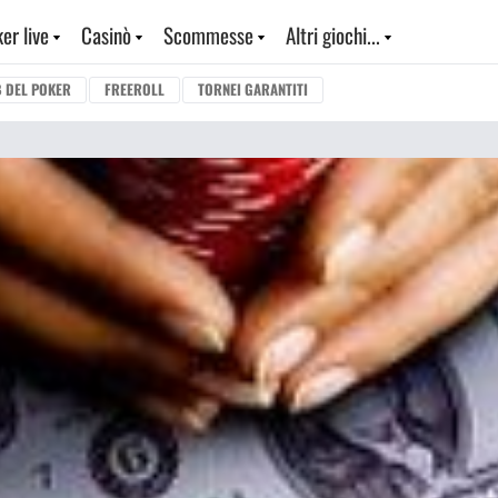
er live
Casinò
Scommesse
Altri giochi...
B DEL POKER
FREEROLL
TORNEI GARANTITI