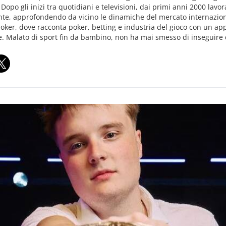
a. Dopo gli inizi tra quotidiani e televisioni, dai primi anni 2000 
te, approfondendo da vicino le dinamiche del mercato internazion
oker, dove racconta poker, betting e industria del gioco con un app
. Malato di sport fin da bambino, non ha mai smesso di inseguire 