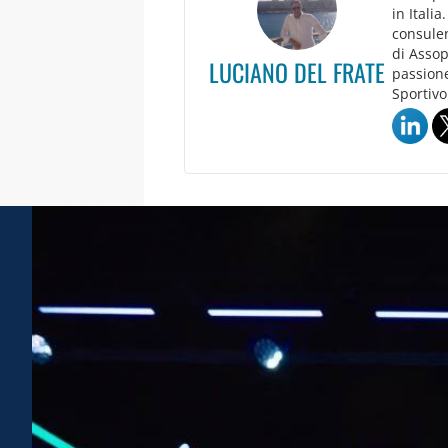
in Itali
consulen
di Assop
LUCIANO DEL FRATE
passione
Sportivo