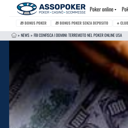
Vai al contenuto
Poker online
Pok
🎁 BONUS POKER
🎁 BONUS POKER SENZA DEPOSITO
♣️ CLU
»
NEWS
»
FBI CONFISCA I DOMINI: TERREMOTO NEL POKER ONLINE USA