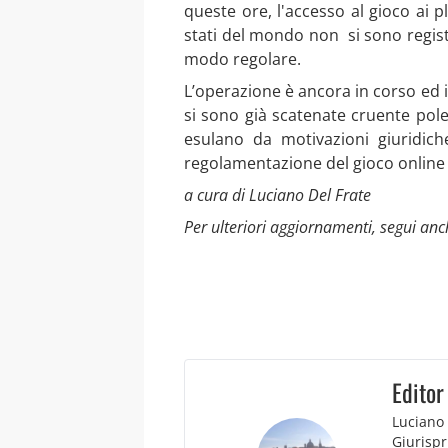
queste ore, l'accesso al gioco ai pl
stati del mondo non si sono regis
modo regolare.
L’operazione è ancora in corso ed il
si sono già scatenate cruente pole
esulano da motivazioni giuridic
regolamentazione del gioco online a
a cura di Luciano Del Frate
Per ulteriori aggiornamenti, segui anc
Editor
Luciano 
Giurispr