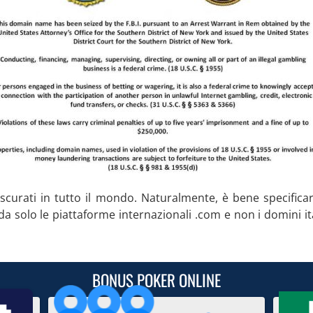
curati in tutto il mondo. Naturalmente, è bene specificar
solo le piattaforme internazionali .com e non i domini ita
BONUS POKER ONLINE