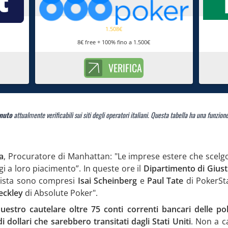
1.508€
8€ free + 100% fino a 1.500€
VERIFICA
nuto
attualmente verificabili sui siti degli operatori italiani. Questa tabella ha una funzion
a
, Procuratore di Manhattan: "Le imprese estere che scelgo
gi a loro piacimento”. In queste ore il
Dipartimento di Giust
 lista sono compresi
Isai Scheinberg
e
Paul Tate
di PokerSt
eckley
di Absolute Poker".
questro cautelare oltre 75 conti correnti bancari delle p
i dollari che sarebbero transitati dagli Stati Uniti
. Non a c