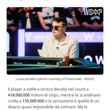
Lucas Jumalon (photo courtesy of Pokernews - WSOP)
Il player a stelle e strisce decolla nel count a
418.000.000
milioni di chips, mentre lo scandinavo
crolla a
135.000.000
e la sensazione è quella di un
divario quasi impossibile da colmare. Ma le