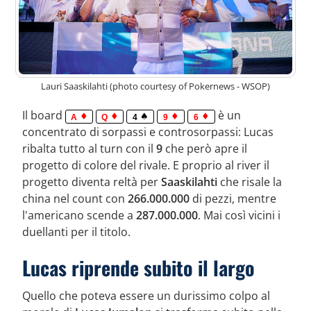
Lauri Saaskilahti (photo courtesy of Pokernews - WSOP)
Il board
è un
A
Q
4
9
6
concentrato di sorpassi e controsorpassi: Lucas
ribalta tutto al turn con il
9
che però apre il
progetto di colore del rivale. E proprio al river il
progetto diventa reltà per
Saaskilahti
che risale la
china nel count con
266.000.000
di pezzi, mentre
l'americano scende a
287.000.000
. Mai così vicini i
duellanti per il titolo.
Lucas riprende subito il largo
Quello che poteva essere un durissimo colpo al