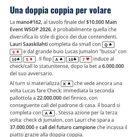
Una doppia coppia per volare
La
mano#162
, al tavolo finale del
$10.000 Main
Event WSOP 2026
, è probabilmente quella che
diversifica lo stile di gioco dei due contendenti.
Lauri Saaskilahti
completa da small con
Q
e dal grande buio Lucas Jumalon "bussa" con
9
. Il flop
induce al
10
5
A
10
7
check/call lo statunitense, dopo la bet a
6.000.000
del suo avversario.
Al turn si materializza
che vede ancora una
K
volta Lucas fare Check: immediata la seconda
pallottola a
22.000.000
del finnico, con
conseguente call del padrone di casa. Il board si
completa con
. Stessa azione per la terza
A
volta: check di Jumalon, con Lauri che spara a
37.000.000
e
call del futuro campione
che incassa il
piatto grazie alla doppia coppia.