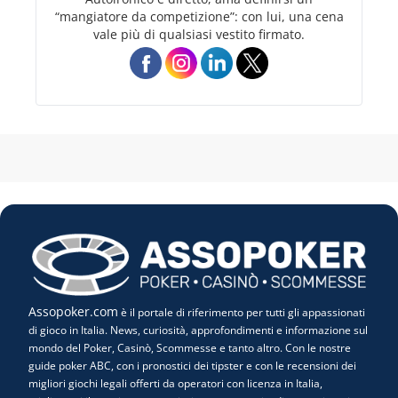
“mangiatore da competizione”: con lui, una cena
vale più di qualsiasi vestito firmato.
Assopoker.com
è il portale di riferimento per tutti gli appassionati
di gioco in Italia. News, curiosità, approfondimenti e informazione sul
mondo del Poker, Casinò, Scommesse e tanto altro. Con le nostre
guide poker ABC, con i pronostici dei tipster e con le recensioni dei
migliori giochi legali offerti da operatori con licenza in Italia,