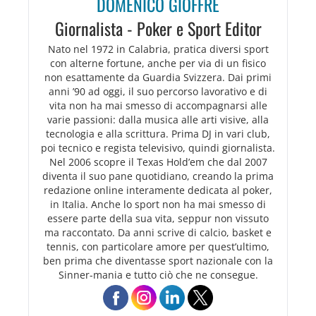
DOMENICO GIOFFRÈ
Giornalista - Poker e Sport Editor
Nato nel 1972 in Calabria, pratica diversi sport
con alterne fortune, anche per via di un fisico
non esattamente da Guardia Svizzera. Dai primi
anni ’90 ad oggi, il suo percorso lavorativo e di
vita non ha mai smesso di accompagnarsi alle
varie passioni: dalla musica alle arti visive, alla
tecnologia e alla scrittura. Prima DJ in vari club,
poi tecnico e regista televisivo, quindi giornalista.
Nel 2006 scopre il Texas Hold’em che dal 2007
diventa il suo pane quotidiano, creando la prima
redazione online interamente dedicata al poker,
in Italia. Anche lo sport non ha mai smesso di
essere parte della sua vita, seppur non vissuto
ma raccontato. Da anni scrive di calcio, basket e
tennis, con particolare amore per quest’ultimo,
ben prima che diventasse sport nazionale con la
Sinner-mania e tutto ciò che ne consegue.