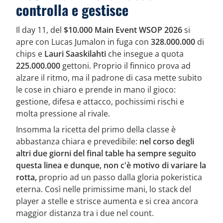
controlla e gestisce
Il day 11, del
$10.000 Main Event WSOP 2026
si
apre con Lucas Jumalon in fuga con
328.000.000
di
chips e
Lauri Saaskilahti
che insegue a quota
225.000.000
gettoni. Proprio il finnico prova ad
alzare il ritmo, ma il padrone di casa mette subito
le cose in chiaro e prende in mano il gioco:
gestione, difesa e attacco, pochissimi rischi e
molta pressione al rivale.
Insomma la ricetta del primo della classe è
abbastanza chiara e prevedibile:
nel corso degli
altri due giorni del final table ha sempre seguito
questa linea e dunque, non c'è motivo di variare la
rotta,
proprio ad un passo dalla gloria pokeristica
eterna. Così nelle primissime mani, lo stack del
player a stelle e strisce aumenta e si crea ancora
maggior distanza tra i due nel count.