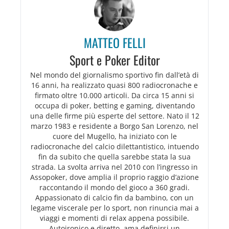
MATTEO FELLI
Sport e Poker Editor
Nel mondo del giornalismo sportivo fin dall’età di
16 anni, ha realizzato quasi 800 radiocronache e
firmato oltre 10.000 articoli. Da circa 15 anni si
occupa di poker, betting e gaming, diventando
una delle firme più esperte del settore. Nato il 12
marzo 1983 e residente a Borgo San Lorenzo, nel
cuore del Mugello, ha iniziato con le
radiocronache del calcio dilettantistico, intuendo
fin da subito che quella sarebbe stata la sua
strada. La svolta arriva nel 2010 con l’ingresso in
Assopoker, dove amplia il proprio raggio d’azione
raccontando il mondo del gioco a 360 gradi.
Appassionato di calcio fin da bambino, con un
legame viscerale per lo sport, non rinuncia mai a
viaggi e momenti di relax appena possibile.
Autoironico e diretto, ama definirsi un