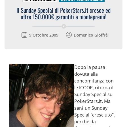
Il Sunday Special di PokerStars.it cresce ed
offre 150.000€ garantiti a montepremi!
9 Ottobre 2009
Domenico Gioffrè
Dopo la pausa
dovuta alla
concomitanza con
le ICOOP, ritorna il
Sunday Special su
PokerStars.it. Ma
sarà un Sunday
Special "cresciuto",
perchè da