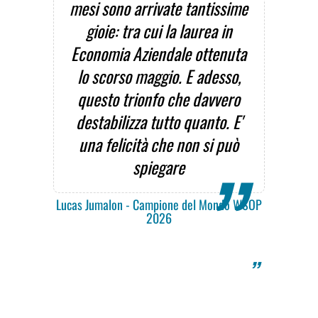
mesi sono arrivate tantissime
gioie: tra cui la laurea in
Economia Aziendale ottenuta
lo scorso maggio. E adesso,
questo trionfo che davvero
destabilizza tutto quanto. E'
una felicità che non si può
spiegare
Lucas Jumalon - Campione del Mondo WSOP
2026