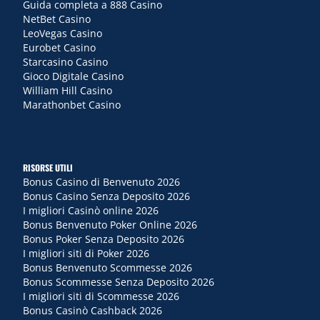
Guida completa a 888 Casino
NetBet Casino
LeoVegas Casino
Eurobet Casino
Starcasino Casino
Gioco Digitale Casino
William Hill Casino
Marathonbet Casino
RISORSE UTILI
Bonus Casino di Benvenuto 2026
Bonus Casino Senza Deposito 2026
I migliori Casinò online 2026
Bonus Benvenuto Poker Online 2026
Bonus Poker Senza Deposito 2026
I migliori siti di Poker 2026
Bonus Benvenuto Scommesse 2026
Bonus Scommesse Senza Deposito 2026
I migliori siti di Scommesse 2026
Bonus Casinò Cashback 2026