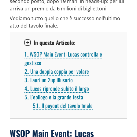
secondo posto, dopo
19
mani in heads-up: per lui
arriva un premio da
6
milioni di bigliettoni.
Vediamo tutto quello che è successo nell'ultimo
atto del tavolo finale.
In questo Articolo:
1.
WSOP Main Event: Lucas controlla e
gestisce
2.
Una doppia coppia per volare
3.
Lauri un 2up illusorio
4.
Lucas riprende subito il largo
5.
L'epilogo e la grande festa
5.1.
Il payout del tavolo finale
WSOP Main Event: Lucas