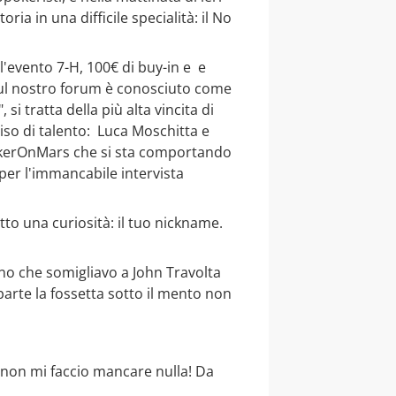
ia in una difficile specialità: il No
l'evento 7-H, 100€ di buy-in e e
sul nostro forum è conosciuto come
 si tratta della più alta vincita di
riso di talento: Luca Moschitta e
okerOnMars che si sta comportando
er l'immancabile intervista
to una curiosità: il tuo nickname.
o che somigliavo a John Travolta
a parte la fossetta sotto il mento non
 non mi faccio mancare nulla! Da