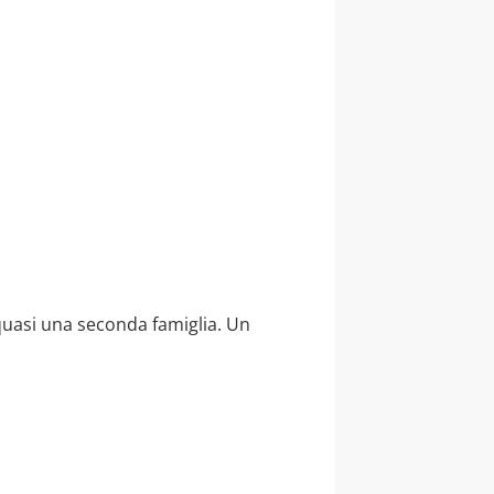
 quasi una seconda famiglia. Un