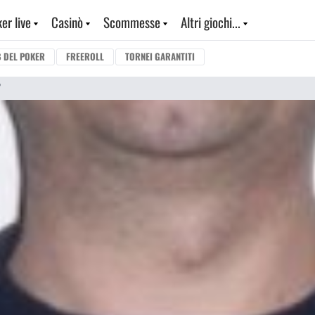
er live
Casinò
Scommesse
Altri giochi...
B DEL POKER
FREEROLL
TORNEI GARANTITI
P