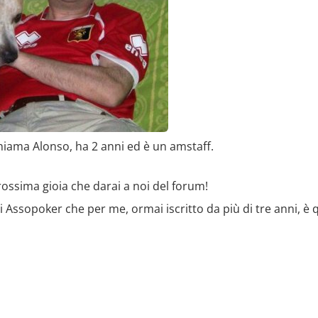
hiama Alonso, ha 2 anni ed è un amstaff.
prossima gioia che darai a noi del forum!
di Assopoker che per me, ormai iscritto da più di tre anni, è