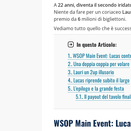
A
22 anni, diventa il secondo irida
Niente da fare per un coriaceo
Laur
premio da
6
milioni di bigliettoni.
Vediamo tutto quello che è successo
In questo Articolo:
1.
WSOP Main Event: Lucas contro
2.
Una doppia coppia per volare
3.
Lauri un 2up illusorio
4.
Lucas riprende subito il largo
5.
L'epilogo e la grande festa
5.1.
Il payout del tavolo fina
WSOP Main Event: Lucas