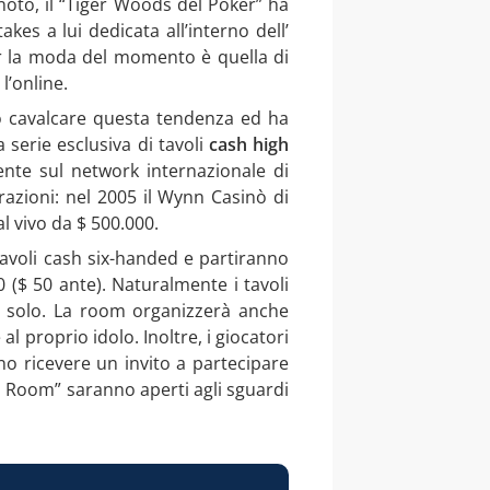
oto, il “Tiger Woods del Poker” ha
kes a lui dedicata all’interno dell’
r la moda del momento è quella di
l’online.
o cavalcare questa tendenza ed ha
 serie esclusiva di tavoli
cash high
nte sul network internazionale di
azioni: nel 2005 il Wynn Casinò di
l vivo da $ 500.000.
tavoli cash six-handed e partiranno
00 ($ 50 ante). Naturalmente i tavoli
n solo. La room organizzerà anche
e al proprio idolo. Inoltre, i giocatori
 ricevere un invito a partecipare
l’s Room” saranno aperti agli sguardi