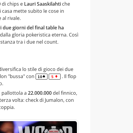
0
di chips e
Lauri Saaskilahti
che
i casa mette subito le cose in
al rivale.
i due giorni del final table ha
alla gloria pokeristica eterna. Così
stanza tra i due nel count.
versifica lo stile di gioco dei due
lon "bussa" con
. Il flop
10
5
o.
 pallottola a
22.000.000
del finnico,
 terza volta: check di Jumalon, con
coppia.