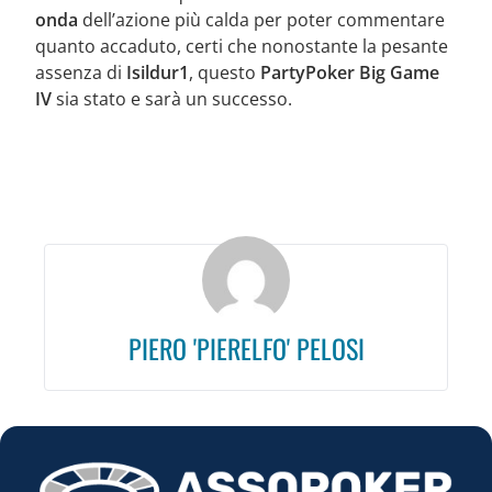
onda
dell’azione più calda per poter commentare
quanto accaduto, certi che nonostante la pesante
assenza di
Isildur1
, questo
PartyPoker Big Game
IV
sia stato e sarà un successo.
PIERO 'PIERELFO' PELOSI