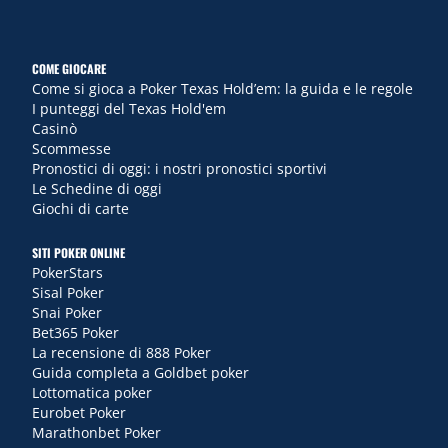
COME GIOCARE
Come si gioca a Poker Texas Hold’em: la guida e le regole
I punteggi del Texas Hold'em
Casinò
Scommesse
Pronostici di oggi: i nostri pronostici sportivi
Le Schedine di oggi
Giochi di carte
SITI POKER ONLINE
PokerStars
Sisal Poker
Snai Poker
Bet365 Poker
La recensione di 888 Poker
Guida completa a Goldbet poker
Lottomatica poker
Eurobet Poker
Marathonbet Poker