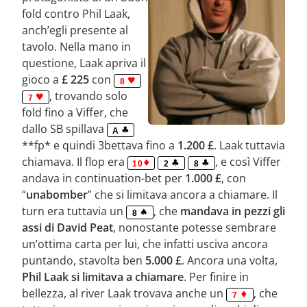
fold contro Phil Laak,
anch’egli presente al
tavolo. Nella mano in
questione, Laak apriva il
gioco a
£ 225
con
8
, trovando solo
7
fold fino a Viffer, che
dallo SB spillava
A
**fp* e quindi 3bettava fino a
1.200 £
. Laak tuttavia
chiamava. Il flop era
, e così Viffer
10
2
8
andava in continuation-bet per
1.000 £
, con
“
unabomber
” che si limitava ancora a chiamare. Il
turn era tuttavia un
, che
mandava in pezzi gli
8
assi di David Peat
, nonostante potesse sembrare
un’ottima carta per lui, che infatti usciva ancora
puntando, stavolta ben
5.000 £
. Ancora una volta,
Phil Laak si limitava a chiamare
. Per finire in
bellezza, al river Laak trovava anche un
, che
7