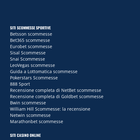
SITI SCOMMESSE SPORTIVE
Betsson scommesse
Bet365 scommesse
Eurobet scommesse
Sisal Scommesse
Snai Scommesse
LeoVegas scommesse
Guida a Lottomatica scommesse
Pokerstars Scommesse
888 Sport
Recensione completa di NetBet scommesse
Recensione completa di Goldbet scommesse
Bwin scommesse
William Hill Scommesse: la recensione
Netwin scommesse
Marathonbet scommesse
SITI CASINO ONLINE