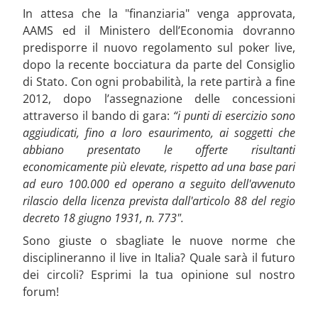
In attesa che la "finanziaria" venga approvata,
AAMS ed il Ministero dell’Economia dovranno
predisporre il nuovo regolamento sul poker live,
dopo la recente bocciatura da parte del Consiglio
di Stato. Con ogni probabilità, la rete partirà a fine
2012, dopo l’assegnazione delle concessioni
attraverso il bando di gara:
“i punti di esercizio sono
aggiudicati, fino a loro esaurimento, ai soggetti che
abbiano presentato le offerte risultanti
economicamente più elevate, rispetto ad una base pari
ad euro 100.000 ed operano a seguito dell'avvenuto
rilascio della licenza prevista dall'articolo 88 del regio
decreto 18 giugno 1931, n. 773".
Sono giuste o sbagliate le nuove norme che
disciplineranno il live in Italia? Quale sarà il futuro
dei circoli? Esprimi la tua opinione sul nostro
forum!