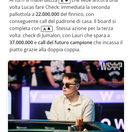
Al turn si materializza
che vede ancora una
K
volta Lucas fare Check: immediata la seconda
pallottola a
22.000.000
del finnico, con
conseguente call del padrone di casa. Il board si
completa con
. Stessa azione per la terza
A
volta: check di Jumalon, con Lauri che spara a
37.000.000
e
call del futuro campione
che incassa il
piatto grazie alla doppia coppia.