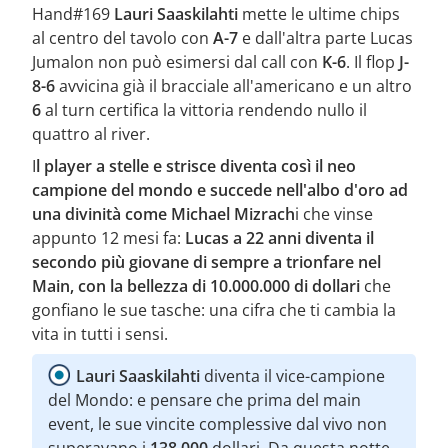
Hand#169
Lauri Saaskilahti
mette le ultime chips
al centro del tavolo con
A-7
e dall'altra parte Lucas
Jumalon non può esimersi dal call con
K-6
. Il flop
J-
8-6
avvicina già il bracciale all'americano e un altro
6
al turn certifica la vittoria rendendo nullo il
quattro al river.
I
l player a stelle e strisce diventa così il neo
campione del mondo e succede nell'albo d'oro ad
una divinità come Michael Mizrach
i che vinse
appunto 12 mesi fa:
Lucas a 22 anni diventa il
secondo più giovane di sempre a trionfare nel
Main, con la bellezza di 10.000.000 di dollari
che
gonfiano le sue tasche: una cifra che ti cambia la
vita in tutti i sensi.
Lauri Saaskilahti
diventa il vice-campione
del Mondo: e pensare che prima del main
event, le sue vincite complessive dal vivo non