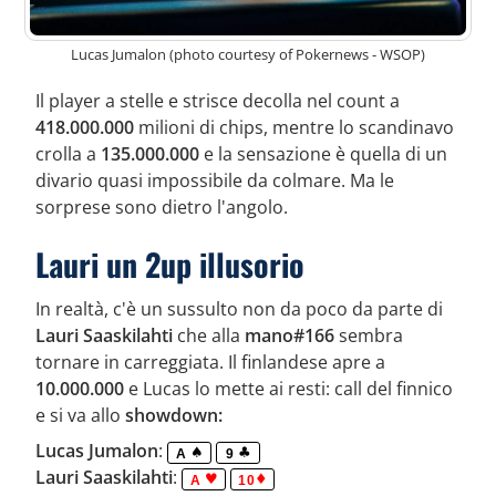
Lucas Jumalon (photo courtesy of Pokernews - WSOP)
Il player a stelle e strisce decolla nel count a
418.000.000
milioni di chips, mentre lo scandinavo
crolla a
135.000.000
e la sensazione è quella di un
divario quasi impossibile da colmare. Ma le
sorprese sono dietro l'angolo.
Lauri un 2up illusorio
In realtà, c'è un sussulto non da poco da parte di
Lauri Saaskilahti
che alla
mano#166
sembra
tornare in carreggiata. Il finlandese apre a
10.000.000
e Lucas lo mette ai resti: call del finnico
e si va allo
showdown:
Lucas Jumalon
:
A
9
Lauri Saaskilahti
:
A
10