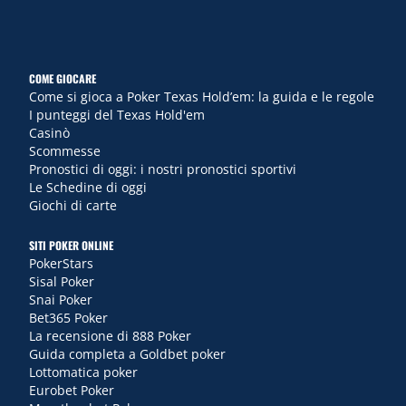
COME GIOCARE
Come si gioca a Poker Texas Hold’em: la guida e le regole
I punteggi del Texas Hold'em
Casinò
Scommesse
Pronostici di oggi: i nostri pronostici sportivi
Le Schedine di oggi
Giochi di carte
SITI POKER ONLINE
PokerStars
Sisal Poker
Snai Poker
Bet365 Poker
La recensione di 888 Poker
Guida completa a Goldbet poker
Lottomatica poker
Eurobet Poker