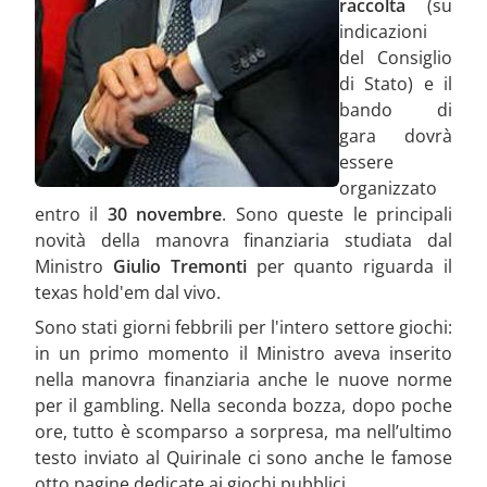
raccolta
(su
indicazioni
del Consiglio
di Stato) e il
bando di
gara dovrà
essere
organizzato
entro il
30 novembre
. Sono queste le principali
novità della manovra finanziaria studiata dal
Ministro
Giulio
Tremonti
per quanto riguarda il
texas hold'em dal vivo.
Sono stati giorni febbrili per l'intero settore giochi:
in un primo momento il Ministro aveva inserito
nella manovra finanziaria anche le nuove norme
per il gambling. Nella seconda bozza, dopo poche
ore, tutto è scomparso a sorpresa, ma nell’ultimo
testo inviato al Quirinale ci sono anche le famose
otto pagine dedicate ai giochi pubblici.