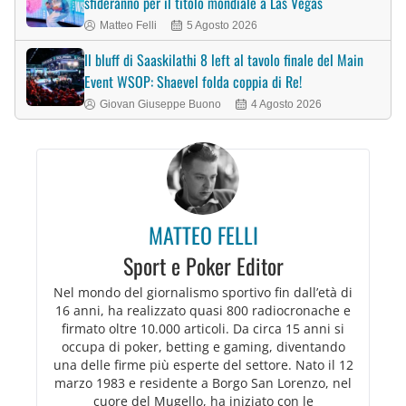
sfideranno per il titolo mondiale a Las Vegas
Matteo Felli
5 Agosto 2026
Il bluff di Saaskilathi 8 left al tavolo finale del Main
Event WSOP: Shaevel folda coppia di Re!
Giovan Giuseppe Buono
4 Agosto 2026
MATTEO FELLI
Sport e Poker Editor
Nel mondo del giornalismo sportivo fin dall’età di
16 anni, ha realizzato quasi 800 radiocronache e
firmato oltre 10.000 articoli. Da circa 15 anni si
occupa di poker, betting e gaming, diventando
una delle firme più esperte del settore. Nato il 12
marzo 1983 e residente a Borgo San Lorenzo, nel
cuore del Mugello, ha iniziato con le