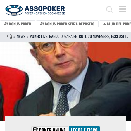
Vai al contenuto
Search for:
🎁 BONUS POKER
🎁 BONUS POKER SENZA DEPOSITO
♣️ CLUB DEL POK
»
NEWS
»
POKER LIVE: BANDO DI GARA ENTRO IL 30 NOVEMBRE, ESCLUSI I CIRCOLI
POKER ONLINE
LEGGE E FISCO