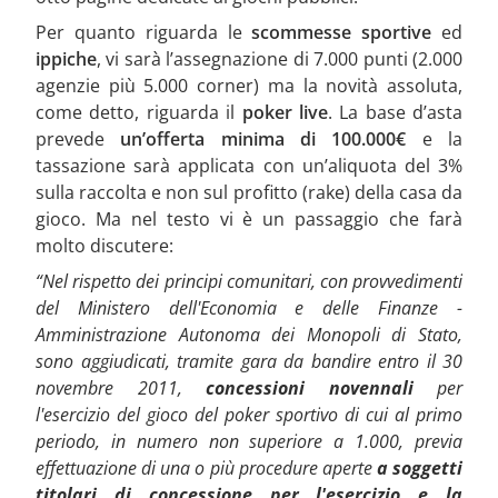
Per quanto riguarda le
scommesse sportive
ed
ippiche
, vi sarà l’assegnazione di 7.000 punti (2.000
agenzie più 5.000 corner) ma la novità assoluta,
come detto, riguarda il
poker live
. La base d’asta
prevede
un’offerta minima di 100.000€
e la
tassazione sarà applicata con un’aliquota del 3%
sulla raccolta e non sul profitto (rake) della casa da
gioco. Ma nel testo vi è un passaggio che farà
molto discutere:
“Nel rispetto dei principi comunitari, con provvedimenti
del Ministero dell'Economia e delle Finanze -
Amministrazione Autonoma dei Monopoli di Stato,
sono aggiudicati, tramite gara da bandire entro il 30
novembre 2011,
concessioni novennali
per
l'esercizio del gioco del poker sportivo di cui al primo
periodo, in numero non superiore a 1.000, previa
effettuazione di una o più procedure aperte
a soggetti
titolari di concessione per l'esercizio e la