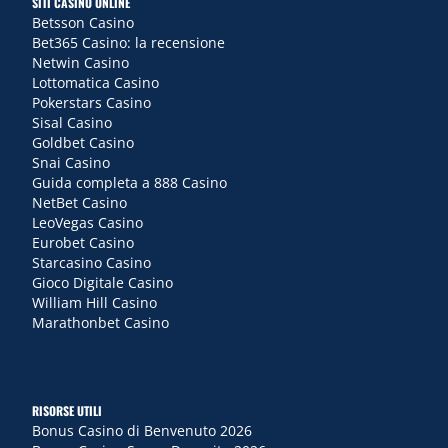
SITI CASINO ONLINE
Betsson Casino
Bet365 Casino: la recensione
Netwin Casino
Lottomatica Casino
Pokerstars Casino
Sisal Casino
Goldbet Casino
Snai Casino
Guida completa a 888 Casino
NetBet Casino
LeoVegas Casino
Eurobet Casino
Starcasino Casino
Gioco Digitale Casino
William Hill Casino
Marathonbet Casino
RISORSE UTILI
Bonus Casino di Benvenuto 2026