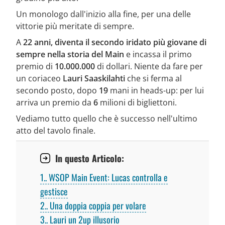
Un monologo dall'inizio alla fine, per una delle
vittorie più meritate di sempre.
A
22 anni, diventa il secondo iridato più giovane di
sempre nella storia del Main
e incassa il primo
premio di
10.000.000
di dollari. Niente da fare per
un coriaceo
Lauri Saaskilahti
che si ferma al
secondo posto, dopo
19
mani in heads-up: per lui
arriva un premio da
6
milioni di bigliettoni.
Vediamo tutto quello che è successo nell'ultimo
atto del tavolo finale.
In questo Articolo:
1.
WSOP Main Event: Lucas controlla e
gestisce
2.
Una doppia coppia per volare
3.
Lauri un 2up illusorio