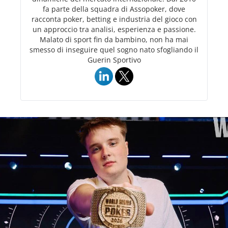
fa parte della squadra di Assopoker, dove
racconta poker, betting e industria del gioco con
un approccio tra analisi, esperienza e passione.
Malato di sport fin da bambino, non ha mai
smesso di inseguire quel sogno nato sfogliando il
Guerin Sportivo