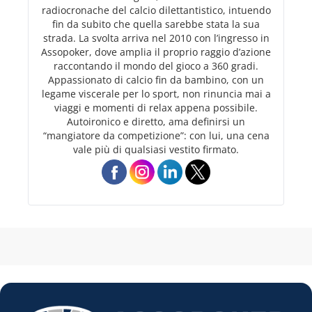
radiocronache del calcio dilettantistico, intuendo
fin da subito che quella sarebbe stata la sua
strada. La svolta arriva nel 2010 con l’ingresso in
Assopoker, dove amplia il proprio raggio d’azione
raccontando il mondo del gioco a 360 gradi.
Appassionato di calcio fin da bambino, con un
legame viscerale per lo sport, non rinuncia mai a
viaggi e momenti di relax appena possibile.
Autoironico e diretto, ama definirsi un
“mangiatore da competizione”: con lui, una cena
vale più di qualsiasi vestito firmato.